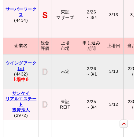
サーバーワーク
東証
2/26
ス
3/13
3,
マザーズ
～3/4
(4434)
総合
上場
申し込み
企業名
上場日
当た
評価
市場
期間
ウイングアーク
1st
2/26
228
未定
3/13
(4432)
～3/1
（
上場中止
サンケイ
リアルエステー
東証
2/25
238
ト
3/12
REIT
～3/4
（
投資法人
(2972)