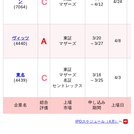
ン
4/24
マザーズ
～4/12
(7064)
ヴィッツ
東証
3/20
4/8
(4440)
マザーズ
～3/27
東証
東名
マザーズ
3/18
4/3
(4439)
名証
～3/25
セントレックス
総合
上場
申し込み
企業名
上場日
評価
市場
期間
IPOスケジュール（4月）
へ