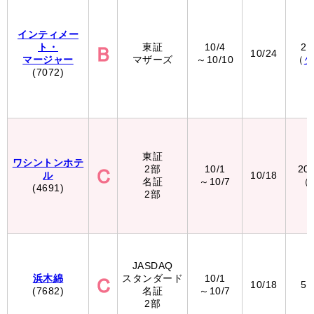
インティメー
ト・
東証
10/4
2,
10/24
マージャー
マザーズ
～10/10
（
(7072)
東証
ワシントンホテ
2部
10/1
20
ル
10/18
名証
～10/7
（
(4691)
2部
JASDAQ
浜木綿
スタンダード
10/1
10/18
5,
(7682)
名証
～10/7
2部