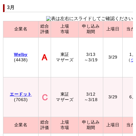
3月
総合
上場
申し込み
企業名
上場日
当た
評価
市場
期間
Welby
東証
3/13
1,
3/29
(4438)
マザーズ
～3/19
（
少
エードット
東証
3/12
3/29
6,
(7063)
マザーズ
～3/18
総合
上場
申し込み
企業名
上場日
当た
評価
市場
期間