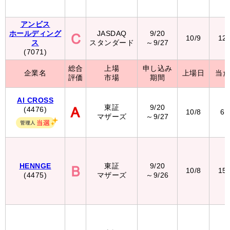
アンビス
ホールディング
JASDAQ
9/20
10/9
12
ス
スタンダード
～9/27
(7071)
総合
上場
申し込み
企業名
上場日
当
評価
市場
期間
AI CROSS
東証
9/20
(4476)
10/8
6,
マザーズ
～9/27
HENNGE
東証
9/20
10/8
15
(4475)
マザーズ
～9/26