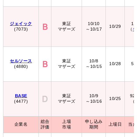
ジェイック
東証
10/10
1,
10/29
(7073)
マザーズ
～10/17
（
セルソース
東証
10/8
10/28
5,
(4880)
マザーズ
～10/15
BASE
東証
10/9
92
10/25
(4477)
マザーズ
～10/16
（
総合
上場
申し込み
企業名
上場日
当
評価
市場
期間