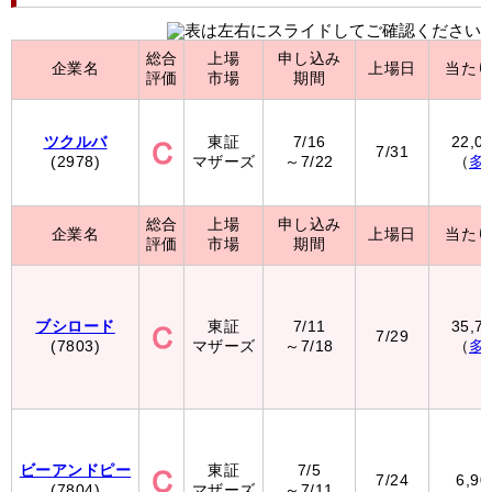
総合
上場
申し込み
企業名
上場日
当た
評価
市場
期間
ツクルバ
東証
7/16
22,0
7/31
(2978)
マザーズ
～7/22
（
多
総合
上場
申し込み
企業名
上場日
当た
評価
市場
期間
ブシロード
東証
7/11
35,7
7/29
(7803)
マザーズ
～7/18
（
多
ビーアンドピー
東証
7/5
7/24
6,9
(7804)
マザーズ
～7/11