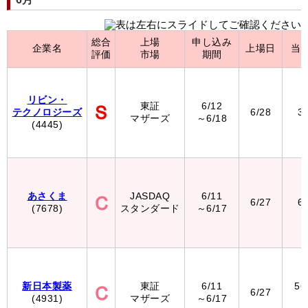
総合
上場
申し込み
企業名
上場日
当
評価
市場
期間
リビン・
東証
6/12
テクノロジーズ
6/28
3
マザーズ
～6/18
(4445)
あさくま
JASDAQ
6/11
6/27
6
(7678)
スタンダード
～6/17
新日本製薬
東証
6/11
56
6/27
(4931)
マザーズ
～6/17
（