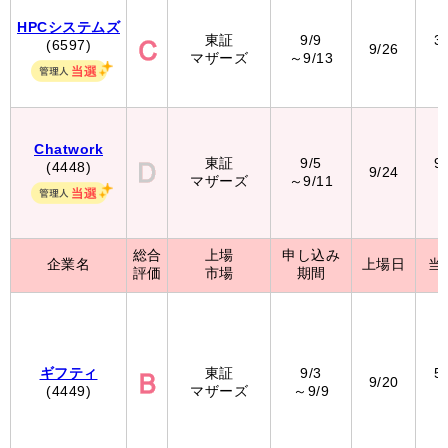
HPCシステムズ
東証
9/9
3
(6597)
9/26
マザーズ
～9/13
Chatwork
東証
9/5
9
(4448)
9/24
マザーズ
～9/11
総合
上場
申し込み
企業名
上場日
当
評価
市場
期間
ギフティ
東証
9/3
5
9/20
(4449)
マザーズ
～9/9