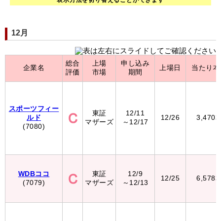
表示方法を切り替えることができます
12月
総合
上場
申し込み
企業名
上場日
当たり本
評価
市場
期間
スポーツフィー
東証
12/11
ルド
12/26
3,470
マザーズ
～12/17
(7080)
WDBココ
東証
12/9
12/25
6,578
(7079)
マザーズ
～12/13