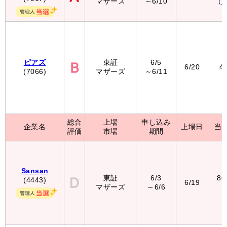
マザーズ
～6/10
（
ピアズ
東証
6/5
6/20
4
(7066)
マザーズ
～6/11
総合
上場
申し込み
企業名
上場日
当
評価
市場
期間
Sansan
東証
6/3
86
(4443)
6/19
マザーズ
～6/6
（