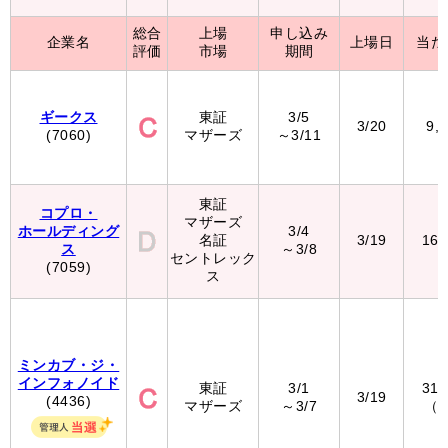
総合
上場
申し込み
企業名
上場日
当た
評価
市場
期間
ギークス
東証
3/5
3/20
9,
(7060)
マザーズ
～3/11
東証
コプロ・
マザーズ
ホールディング
3/4
名証
3/19
16
ス
～3/8
セントレック
(7059)
ス
ミンカブ・ジ・
インフォノイド
東証
3/1
31
3/19
(4436)
マザーズ
～3/7
（