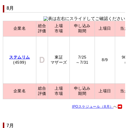
8月
総合
上場
申し込み
企業名
上場日
当
評価
市場
期間
ステムリム
東証
7/25
96
8/9
(4599)
マザーズ
～7/31
（
総合
上場
申し込み
企業名
上場日
当
評価
市場
期間
IPOスケジュール（8月）
へ
7月