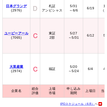
日本グランデ
札証
5/31
1
6/19
(2976)
アンビシャス
～6/6
（
ユーピーアール
東証
5/27
6/12
5
(7065)
2部
～5/31
大英産業
5/20
福証
6/4
4
(2974)
～5/24
総合
上場
申し込み
企業名
上場日
当
評価
市場
期間
IPOスケジュール（6月）
へ