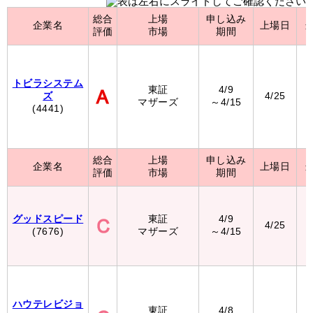
総合
上場
申し込み
企業名
上場日
評価
市場
期間
トビラシステム
東証
4/9
ズ
4/25
マザーズ
～4/15
(4441)
総合
上場
申し込み
企業名
上場日
評価
市場
期間
グッドスピード
東証
4/9
4/25
(7676)
マザーズ
～4/15
ハウテレビジョ
東証
4/8