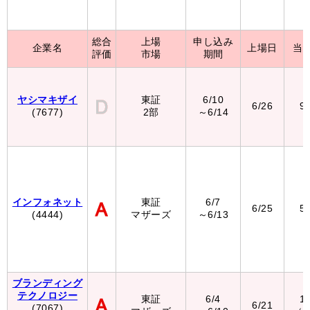
総合
上場
申し込み
企業名
上場日
当
評価
市場
期間
ヤシマキザイ
東証
6/10
6/26
9
(7677)
2部
～6/14
インフォネット
東証
6/7
6/25
5
(4444)
マザーズ
～6/13
ブランディング
テクノロジー
東証
6/4
1
6/21
(7067)