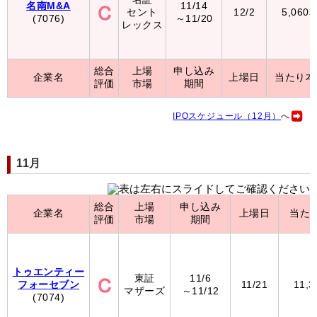
名南M&A
11/14
セント
12/2
5,060
(7076)
～11/20
レックス
総合
上場
申し込み
企業名
上場日
当たり本
評価
市場
期間
IPOスケジュール（12月）
へ
11月
総合
上場
申し込み
企業名
上場日
当た
評価
市場
期間
トゥエンティー
東証
11/6
フォーセブン
11/21
11,
マザーズ
～11/12
(7074)