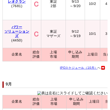
レオクラン
東証
9/13
10/2
4,
(7681)
2部
～9/20
パワー
ソリューション
東証
9/12
10/1
3,
ズ
マザーズ
～9/19
(4450)
総合
上場
申し込み
企業名
上場日
当
評価
市場
期間
IPOスケジュール（10月）
へ
9月
総合
上場
申し込み
企業名
上場日
当
評価
市場
期間