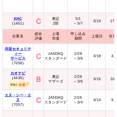
KHC
東証
3/1
3/19
17
(1451)
2部
～3/7
総合
上場
申し込み
企業名
上場日
当た
評価
市場
期間
共栄セキュリテ
ィー
JASDAQ
2/28
3/18
4,
サービス
スタンダード
～3/6
(7058)
カオナビ
東証
2/28
(4435)
3/15
10
マザーズ
～3/6
エヌ・シー・エ
JASDAQ
2/26
ヌ
3/14
9,
スタンダード
～3/4
(7057)