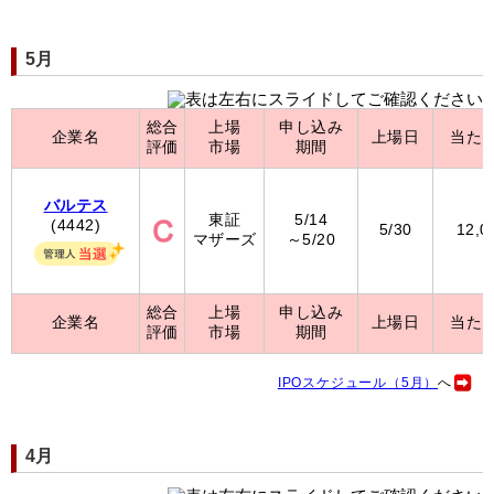
5月
総合
上場
申し込み
企業名
上場日
当た
評価
市場
期間
バルテス
東証
5/14
(4442)
5/30
12,
マザーズ
～5/20
総合
上場
申し込み
企業名
上場日
当た
評価
市場
期間
IPOスケジュール（5月）
へ
4月