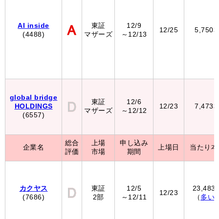
AI inside
東証
12/9
12/25
5,750
(4488)
マザーズ
～12/13
global bridge
東証
12/6
HOLDINGS
12/23
7,473
マザーズ
～12/12
(6557)
総合
上場
申し込み
企業名
上場日
当たり本
評価
市場
期間
カクヤス
東証
12/5
23,483
12/23
(7686)
2部
～12/11
（
多い