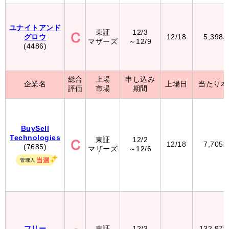
ユナイトアンド
東証
12/3
グロウ
12/18
5,398
マザーズ
～12/9
(4486)
総合
上場
申し込み
企業名
上場日
当たり本
評価
市場
期間
BuySell
Technologies
東証
12/2
12/18
7,705
(7685)
マザーズ
～12/6
フリー
東証
12/3
132,97