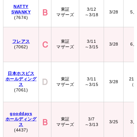
NATTY
東証
3/12
SWANKY
3/28
5,
マザーズ
～3/18
(7674)
フレアス
東証
3/11
3/28
6,
(7062)
マザーズ
～3/15
日本ホスピス
ホールディング
東証
3/11
21
3/28
ス
マザーズ
～3/15
（
(7061)
gooddays
ホールディング
東証
3/7
3/25
3,
ス
マザーズ
～3/13
(4437)