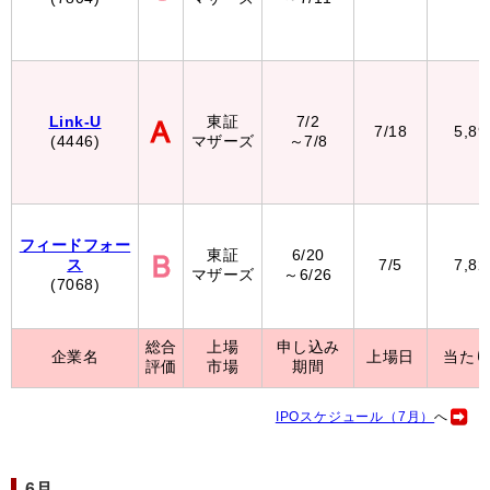
Link-U
東証
7/2
7/18
5,8
(4446)
マザーズ
～7/8
フィードフォー
東証
6/20
ス
7/5
7,8
マザーズ
～6/26
(7068)
総合
上場
申し込み
企業名
上場日
当た
評価
市場
期間
IPOスケジュール（7月）
へ
6月