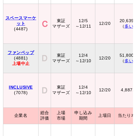
スペースマーケ
東証
12/5
20,639
ット
12/20
マザーズ
～12/11
（
多い
(4487)
ファンペップ
東証
12/4
51,800
(4881)
12/20
マザーズ
～12/10
（
多い
上場中止
INCLUSIVE
東証
12/4
12/20
4,887
(7078)
マザーズ
～12/10
総合
上場
申し込み
企業名
上場日
当たり本
評価
市場
期間