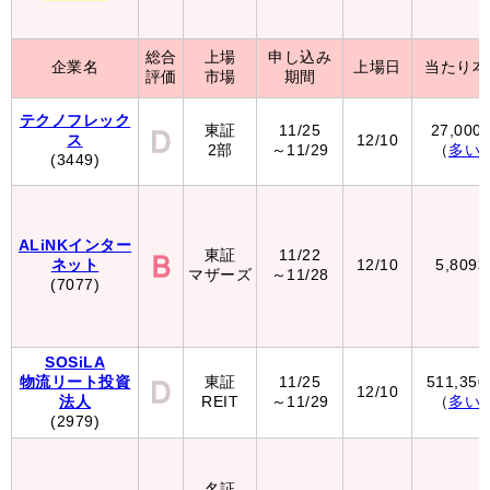
総合
上場
申し込み
企業名
上場日
当たり本
評価
市場
期間
テクノフレック
東証
11/25
27,000
ス
12/10
2部
～11/29
（
多い
(3449)
ALiNKインター
東証
11/22
ネット
12/10
5,809
マザーズ
～11/28
(7077)
SOSiLA
物流リート投資
東証
11/25
511,35
12/10
法人
REIT
～11/29
（
多い
(2979)
名証