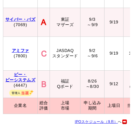
サイバー・バズ
東証
9/3
9/19
6
(7069)
マザーズ
～9/9
アミファ
JASDAQ
9/2
9/19
1
(7800)
スタンダード
～9/6
ピー・
ビーシステムズ
福証
8/26
2
9/12
(4447)
Qボード
～8/30
（
総合
上場
申し込み
企業名
上場日
当
評価
市場
期間
IPOスケジュール（9月）
へ