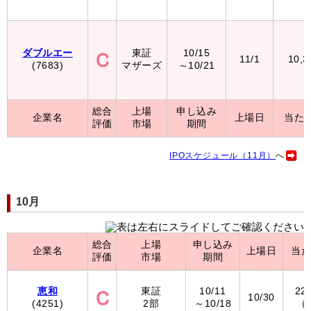
ダブルエー
東証
10/15
11/1
10,
(7683)
マザーズ
～10/21
総合
上場
申し込み
企業名
上場日
当た
評価
市場
期間
IPOスケジュール（11月）
へ
10月
総合
上場
申し込み
企業名
上場日
当
評価
市場
期間
恵和
東証
10/11
22
10/30
(4251)
2部
～10/18
（