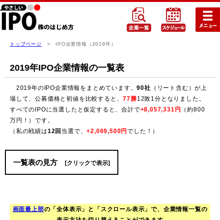
トップページ
> IPO企業情報（2019年）
2019年IPO企業情報の一覧表
2019年のIPO企業情報をまとめています。
90社
（リート含む）が上
場して、公募価格と初値を比較すると、
77勝
12敗1分となりました。
すべてのIPOに当選したと仮定すると、合計で
+8,057,331円
（約800
万円！）です。
（私の戦績は
12回
当選で、
+2,069,500円
でした！）
一覧表の見方
[クリックで表示]
画面最上部
の「全体表示」と「スクロール表示」で、企業情報一覧の