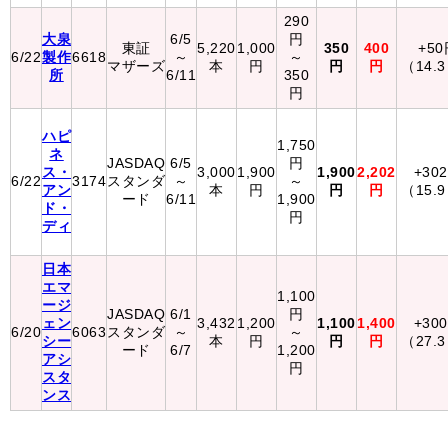
290
大泉
6/5
円
東証
5,220
1,000
350
400
+50
6/22
製作
6618
～
～
マザーズ
本
円
円
円
（14.
所
6/11
350
円
ハピ
1,750
ネ
JASDAQ
6/5
円
ス・
3,000
1,900
1,900
2,202
+30
6/22
3174
スタンダ
～
～
アン
本
円
円
円
（15.
ード
6/11
1,900
ド・
円
ディ
日本
エマ
1,100
ージ
JASDAQ
6/1
円
ェン
3,432
1,200
1,100
1,400
+30
6/20
6063
スタンダ
～
～
シー
本
円
円
円
（27.
ード
6/7
1,200
アシ
円
スタ
ンス