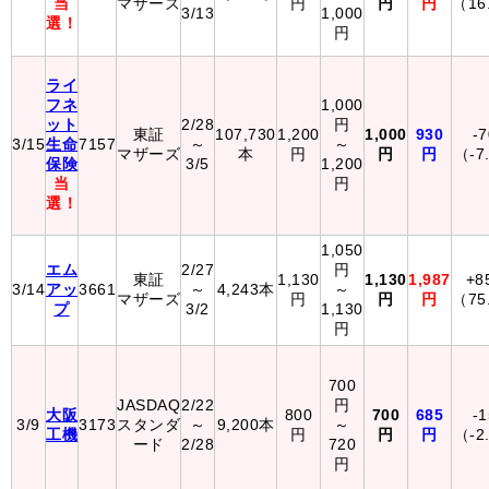
当
マザーズ
円
円
円
（16
3/13
1,000
選！
円
ライ
フネ
1,000
ット
2/28
円
東証
107,730
1,200
1,000
930
-
3/15
生命
7157
～
～
マザーズ
本
円
円
円
（-7
保険
3/5
1,200
当
円
選！
1,050
エム
2/27
円
東証
1,130
1,130
1,987
+8
3/14
アッ
3661
～
4,243本
～
マザーズ
円
円
円
（75
プ
3/2
1,130
円
700
JASDAQ
2/22
円
大阪
800
700
685
-
3/9
3173
スタンダ
～
9,200本
～
工機
円
円
円
（-2
ード
2/28
720
円