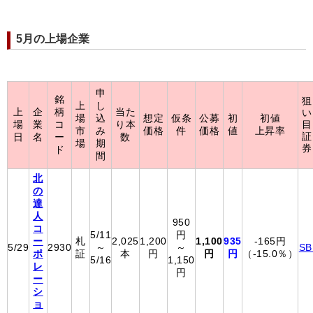
5月の上場企業
申
銘
狙
上
し
上
企
柄
当た
い
場
込
想定
仮条
公募
初
初値
場
業
コ
り本
目
市
み
価格
件
価格
値
上昇率
証
日
名
ー
数
場
期
券
ド
間
北
の
達
人
950
コ
5/11
円
ー
札
2,025
1,200
1,100
935
-165円
5/29
2930
～
～
SB
ポ
証
本
円
円
円
（-15.0％）
5/16
1,150
レ
円
ー
シ
ョ