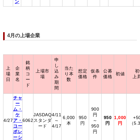
ン
4月の上場企業
申
銘
し
上
企
柄
当た
上場市
込
想定
仮条
公募
初
場
業
コ
り本
初値
場
み
価格
件
価格
上
日
名
ー
数
期
ド
間
チャ
ー
ム・
900
ケ
JASDAQ
4/11
円
6,000
950
950
1,000
+5
4/27
ア・
6062
スタンダ
～
～
本
円
円
円
（5.
コー
ード
4/17
950
ポレ
円
ーシ