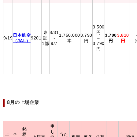
3,500
東
8/31
円
日本航空
1,750,000
3,790
3,790
3,810
9/19
9201
証
～
～
（JAL）
本
円
円
円
（
1部
9/7
3,790
円
8月の上場企業
申
銘
し
上
企
柄
当た