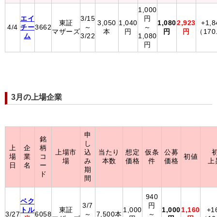
1,000
エイ
3/15
円
東証
3,050
1,040
1,080
2,923
+1,
4/4
チー
3662
～
～
マザーズ
本
円
円
円
（170
ム
3/22
1,080
円
3月の上場企業
申
銘
し
上
企
柄
上場市
込
当たり
想定
仮条
公募
場
業
コ
初値
場
み
本数
価格
件
価格
上
日
名
ー
期
ド
間
940
ベク
3/7
円
トル
東証
1,000
1,000
1,160
+1
3/27
6058
～
7,500本
～