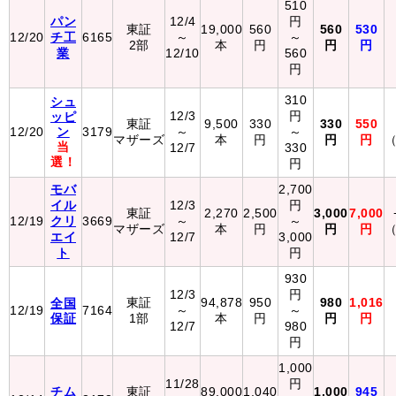
510
パン
12/4
円
東証
19,000
560
560
530
12/20
チ工
6165
～
～
2部
本
円
円
円
業
12/10
560
円
310
シュ
12/3
円
ッピ
東証
9,500
330
330
550
12/20
ン
3179
～
～
マザーズ
本
円
円
円
（
当
12/7
330
選！
円
モバ
2,700
イル
12/3
円
東証
2,270
2,500
3,000
7,000
12/19
クリ
3669
～
～
マザーズ
本
円
円
円
（
エイ
12/7
3,000
ト
円
930
12/3
円
東証
94,878
950
980
1,016
全国
12/19
7164
～
～
保証
1部
本
円
円
円
12/7
980
円
1,000
11/28
円
チム
東証
89,000
1,040
1,000
945