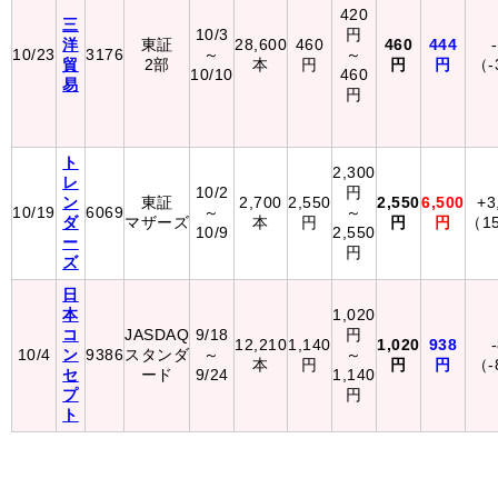
420
三
10/3
円
洋
東証
28,600
460
460
444
10/23
3176
～
～
貿
2部
本
円
円
円
（-
10/10
460
易
円
ト
2,300
レ
10/2
円
ン
東証
2,700
2,550
2,550
6,500
+3
10/19
6069
～
～
ダ
マザーズ
本
円
円
円
（1
10/9
2,550
ー
円
ズ
日
本
1,020
コ
JASDAQ
9/18
円
12,210
1,140
1,020
938
10/4
ン
9386
スタンダ
～
～
本
円
円
円
（-
セ
ード
9/24
1,140
プ
円
ト