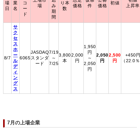
上場市
込
想定
仮条
公募
初値
場
業
コ
り本
初値
場
み
価格
件
価格
上昇率
日
名
ー
数
期
ド
間
サ
ク
セ
ス
1,950
ホ
JASDAQ
7/19
円
ー
3,800
2,000
2,050
2,500
+450
8/7
6065
スタンダ
～
～
ル
本
円
円
円
（22.0
ード
7/25
2,050
デ
円
ィ
ン
グ
ス
7月の上場企業