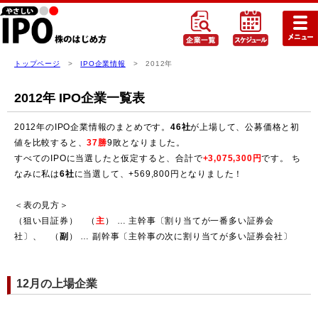
トップページ
>
IPO企業情報
> 2012年
2012年 IPO企業一覧表
2012年のIPO企業情報のまとめです。
46社
が上場して、公募価格と初
値を比較すると、
37勝
9敗となりました。
すべてのIPOに当選したと仮定すると、合計で
+3,075,300円
です。 ち
なみに私は
6社
に当選して、+569,800円となりました！
＜表の見方＞
（狙い目証券） （
主
） … 主幹事〔割り当てが一番多い証券会
社〕、 （
副
） … 副幹事〔主幹事の次に割り当てが多い証券会社〕
12月の上場企業