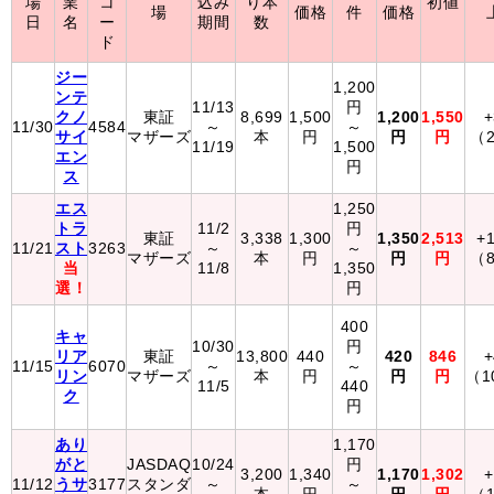
場
業
コ
込み
り本
初値
場
価格
件
価格
日
名
ー
期間
数
ド
ジー
1,200
ンテ
11/13
円
クノ
東証
8,699
1,500
1,200
1,550
11/30
4584
～
～
サイ
マザーズ
本
円
円
円
（2
11/19
1,500
エン
円
ス
エス
1,250
トラ
11/2
円
東証
3,338
1,300
1,350
2,513
+
11/21
スト
3263
～
～
マザーズ
本
円
円
円
（8
当
11/8
1,350
選！
円
400
キャ
10/30
円
リア
東証
13,800
440
420
846
11/15
6070
～
～
リン
マザーズ
本
円
円
円
（1
11/5
440
ク
円
あり
1,170
がと
JASDAQ
10/24
円
3,200
1,340
1,170
1,302
11/12
うサ
3177
スタンダ
～
～