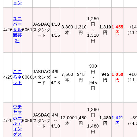
ョン
ユニ
1,250
バー
JASDAQ
4/10
円
3,800
1,310
1,310
1,455
+1
4/26
サル
6061
スタンダ
～
～
本
円
円
円
（11
園芸
ード
4/16
1,310
社
円
900
ここ
JASDAQ
4/9
円
7,500
945
945
1,050
+1
4/25
ろネ
6060
スタンダ
～
～
本
円
円
円
（11
ット
ード
4/13
945
円
ウチ
1,360
ヤマ
JASDAQ
4/4
円
ホー
12,000
1,480
1,480
1,421
-5
4/20
6059
スタンダ
～
～
ルデ
本
円
円
円
（-4
ード
4/10
1,480
ィン
円
グス