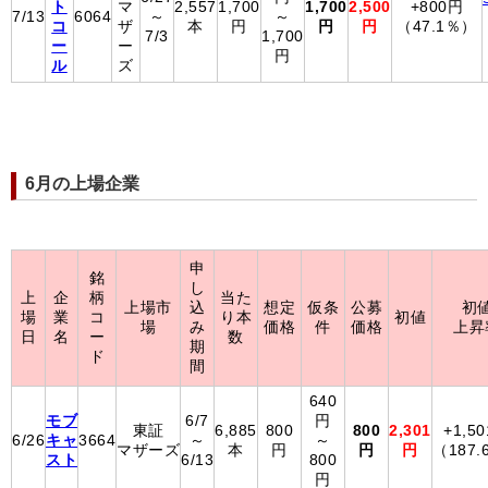
ト
マ
2,557
1,700
1,700
2,500
+800円
7/13
6064
～
～
コ
ザ
本
円
円
円
（47.1％）
7/3
1,700
ー
ー
円
ル
ズ
6月の上場企業
申
銘
し
上
企
柄
当た
上場市
込
想定
仮条
公募
初
場
業
コ
り本
初値
場
み
価格
件
価格
上昇
日
名
ー
数
期
ド
間
640
モブ
6/7
円
東証
6,885
800
800
2,301
+1,5
6/26
キャ
3664
～
～
マザーズ
本
円
円
円
（187
スト
6/13
800
円