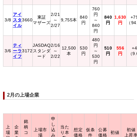
760
アイ
2/21
円
東証
840
840
1,630
+7
3/8
スタ
3660
～
9,755本
～
マザーズ
円
円
円
（94
イル
2/27
840
円
480
ティ
JASDAQ
2/16
円
12,500
530
510
556
+
3/6
ーラ
3172
スタンダ
～
～
本
円
円
円
（9
イフ
ード
2/22
530
円
2月の上場企業
申
銘
し
上
企
柄
当た
上場市
込
想定
仮条
公募
初値
場
業
コ
り本
初値
場
み
価格
件
価格
上昇