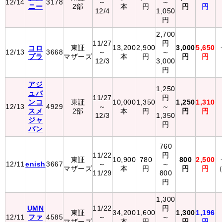
12/14
3178
～
～
ニー
2部
本
円
円
円
12/4
1,050
円
2,700
11/27
円
東証
13,200
2,900
3,000
5,650
コロ
12/13
3668
～
～
プラ
マザーズ
本
円
円
円
12/3
3,000
円
アジ
1,250
ュバ
11/27
円
ンコ
東証
10,000
1,350
1,250
1,310
12/13
4929
～
～
スメ
2部
本
円
円
円
12/3
1,350
ジャ
円
パン
760
11/22
円
東証
10,900
780
800
2,500
12/11
enish
3667
～
～
マザーズ
本
円
円
円
（
11/29
800
円
1,300
UMN
11/22
円
東証
34,200
1,600
1,300
1,196
12/11
ファ
4585
～
～
マザーズ
本
円
円
円