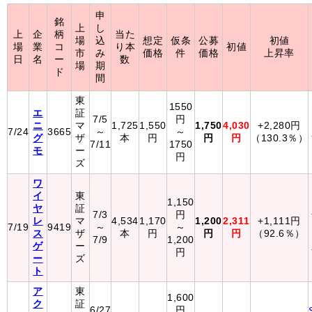
申
銘
上
し
上
企
柄
当た
場
込
想定
仮条
公募
初値
場
業
コ
り本
初値
市
み
価格
件
価格
上昇率
日
名
ー
数
場
期
ド
間
東
1550
エ
証
7/5
円
ニ
マ
1,725
1,550
1,750
4,030
+2,280円
7/24
3665
～
～
グ
ザ
本
円
円
円
（130.3％）
7/11
1750
モ
ー
円
ズ
ワ
イ
東
1,150
ヤ
証
7/3
円
レ
マ
4,534
1,170
1,200
2,311
+1,111円
7/19
9419
～
～
ス
ザ
本
円
円
円
（92.6％）
7/9
1,200
ゲ
ー
円
ー
ズ
ト
ア
東
1,600
ク
証
6/27
円