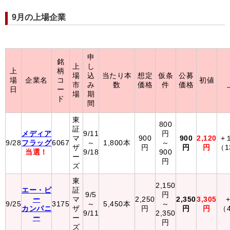
9月の上場企業
申
銘
上
し
上
柄
場
込
当たり本
想定
仮条
公募
場
企業名
コ
初値
市
み
数
価格
件
価格
日
ー
場
期
ド
間
東
800
証
メディア
9/11
円
マ
900
900
2,120
+
9/28
フラッグ
6067
～
1,800本
～
ザ
円
円
円
（1
当選！
9/18
900
ー
円
ズ
東
2,150
エー・ピ
証
9/5
円
ー
マ
2,250
2,350
3,305
9/25
3175
～
5,450本
～
カンパニ
ザ
円
円
円
（
9/11
2,350
ー
ー
円
ズ