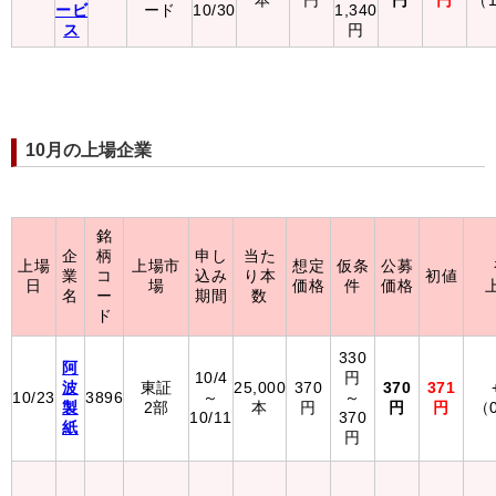
本
円
円
円
（1
ービ
ード
10/30
1,340
ス
円
10月の上場企業
銘
企
柄
申し
当た
上場
上場市
想定
仮条
公募
業
コ
込み
り本
初値
日
場
価格
件
価格
名
ー
期間
数
ド
330
阿
10/4
円
波
東証
25,000
370
370
371
10/23
3896
～
～
製
2部
本
円
円
円
（
10/11
370
紙
円