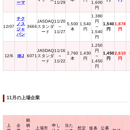
ーマ
11/29
1,600
円
1,380
テク
JASDAQ
11/20
円
ノス
5,500
1,540
1,540
1,878
12/07
3666
スタンダ
～
～
ジャ
本
円
円
円
ード
11/27
1,540
パン
円
1,250
JASDAQ
11/16
円
2,760
1,430
1,450
2,610
12/6
IBJ
6071
スタンダ
～
～
本
円
円
円
ード
11/22
1,450
円
11月の上場企業
銘
上
企
柄
申し
当た
上場市
想定
仮条
公募