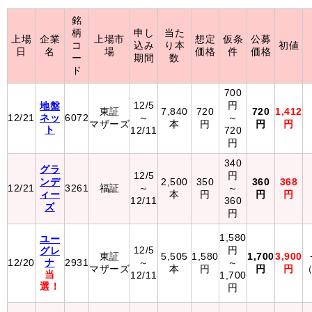
銘
柄
申し
当た
上場
企業
上場市
想定
仮条
公募
コ
込み
り本
初値
日
名
場
価格
件
価格
ー
期間
数
ド
700
12/5
円
地盤
東証
7,840
720
720
1,412
12/21
ネッ
6072
～
～
マザーズ
本
円
円
円
ト
12/11
720
円
340
グラ
12/5
円
ンデ
2,500
350
360
368
12/21
3261
福証
～
～
ィー
本
円
円
円
12/11
360
ズ
円
1,580
ユー
12/5
円
グレ
東証
5,505
1,580
1,700
3,900
12/20
ナ
2931
～
～
マザーズ
本
円
円
円
（
当
12/11
1,700
選！
円