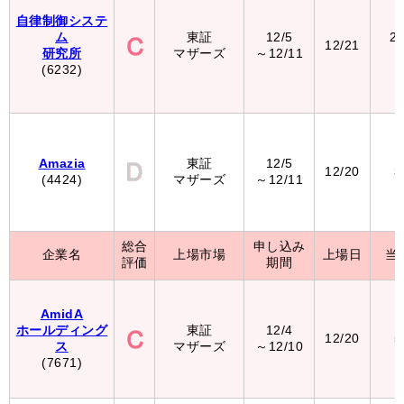
自律制御システ
ム
東証
12/5
2
12/21
研究所
マザーズ
～12/11
(6232)
Amazia
東証
12/5
12/20
3
(4424)
マザーズ
～12/11
総合
申し込み
企業名
上場市場
上場日
当
評価
期間
AmidA
ホールディング
東証
12/4
12/20
5
ス
マザーズ
～12/10
(7671)