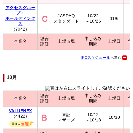
アクセスグルー
プ・
JASDAQ
10/22
ホールディング
11/6
4
スタンダード
～10/26
ス
(7042)
総合
申し込み
企業名
上場市場
上場日
当
評価
期間
IPOスケジュール
へ進む
10月
総合
申し込み
企業名
上場市場
上場日
当
評価
期間
VALUENEX
東証
10/12
(4422)
10/30
5
マザーズ
～10/18