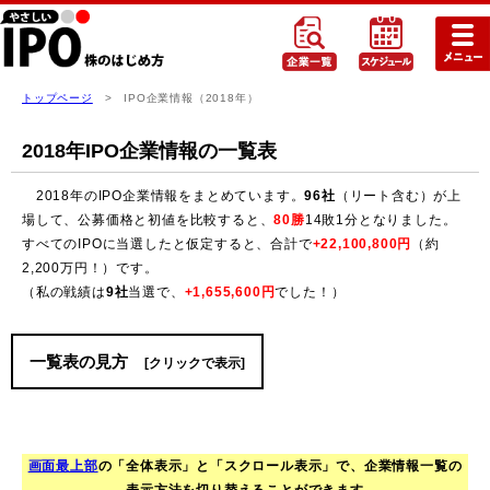
トップページ
> IPO企業情報（2018年）
2018年IPO企業情報の一覧表
2018年のIPO企業情報をまとめています。
96社
（リート含む）が上
場して、公募価格と初値を比較すると、
80勝
14敗1分となりました。
すべてのIPOに当選したと仮定すると、合計で
+22,100,800円
（約
2,200万円！）です。
（私の戦績は
9社
当選で、
+1,655,600円
でした！）
一覧表の見方
[クリックで表示]
画面最上部
の「全体表示」と「スクロール表示」で、企業情報一覧の