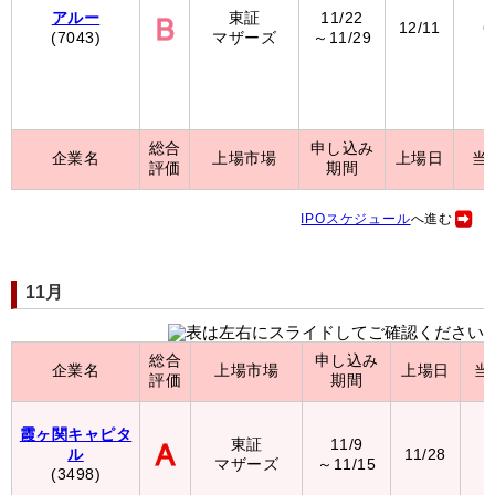
アルー
東証
11/22
12/11
6
(7043)
マザーズ
～11/29
総合
申し込み
企業名
上場市場
上場日
当
評価
期間
IPOスケジュール
へ進む
11月
総合
申し込み
企業名
上場市場
上場日
当
評価
期間
霞ヶ関キャピタ
東証
11/9
1
ル
11/28
マザーズ
～11/15
（
(3498)