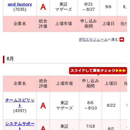
and factory
東証
8/21
9/6
8,
(7035)
マザーズ
～8/27
総合
申し込み
企業名
上場市場
上場日
当た
評価
期間
IPOスケジュール
へ進む
8月
総合
申し込み
企業名
上場市場
上場日
当
評価
期間
チームスピリッ
東証
8/6
ト
8/22
5
マザーズ
～8/10
(4397)
システムサポー
東証
7/18
ト
8/2
7