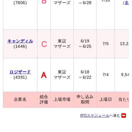
7/10
(7806)
マザーズ
～6/28
（
多
キャンディル
東証
6/19
7/5
13,2
(1446)
マザーズ
～6/25
ロジザード
東証
6/18
7/4
9,54
(4391)
マザーズ
～6/22
総合
申し込み
企業名
上場市場
上場日
当たり
評価
期間
IPOスケジュール
へ進む