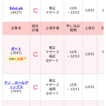
EduLab
東証
12/6
12/21
1
(4427)
マザーズ
～12/12
総合
申し込み
企業名
上場市場
上場日
当
評価
期間
東証
ポート
マザーズ
12/6
3
(7047)
12/21
福証
～12/12
Qボード
東証
テノ．ホールデ
マザーズ
12/5
ィングス
12/21
4
福岡
～12/11
(7037)
Ｑボード