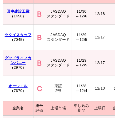
田中建設工業
JASDAQ
11/30
12/18
3
(1450)
スタンダード
～12/6
ツクイスタッフ
JASDAQ
11/29
12/17
3
(7045)
スタンダード
～12/5
グッドライフカ
JASDAQ
11/29
ンパニー
12/17
4
スタンダード
～12/5
(2970)
オーウエル
東証
11/28
12/13
1
(7670)
2部
～12/4
総合
申し込み
企業名
上場市場
上場日
当
評価
期間