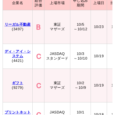
総合
申し込み
企業名
上場市場
上場日
当
評価
期間
リーガル不動産
東証
10/5
10/23
1
(3497)
マザーズ
～10/12
ディ・アイ・シ
JASDAQ
10/3
ステム
10/19
5
スタンダード
～10/10
(4421)
ギフト
東証
10/2
10/19
1
(9279)
マザーズ
～10/9
プリントネット
JASDAQ
10/1
10/18
1