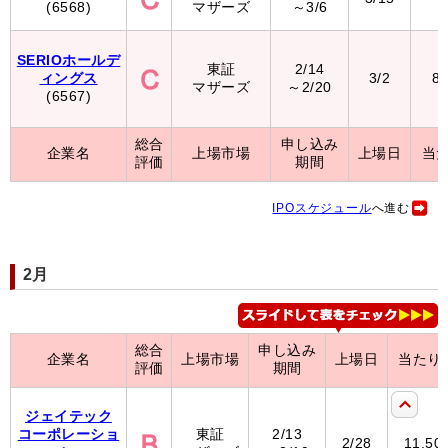
(6568)
マザーズ
～3/6
（
SERIOホールデ
東証
2/14
ィングス
3/2
8
マザーズ
～2/20
(6567)
総合
申し込み
企業名
上場市場
上場日
当
評価
期間
IPOスケジュール
へ進む
2月
総合
申し込み
企業名
上場市場
上場日
当たり
評価
期間
ジェイテック
コーポレーショ
東証
2/13
2/28
11,50