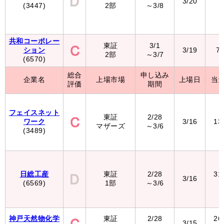
3/20
(3447)
2部
～3/8
（
共和コーポレー
東証
3/1
ション
3/19
7
2部
～3/7
(6570)
総合
申し込み
企業名
上場市場
上場日
当
評価
期間
フェイスネット
東証
2/28
ワーク
3/16
13
マザーズ
～3/6
(3489)
日総工産
東証
2/28
31
3/16
(6569)
1部
～3/6
（
神戸天然物化学
東証
2/28
26
3/15