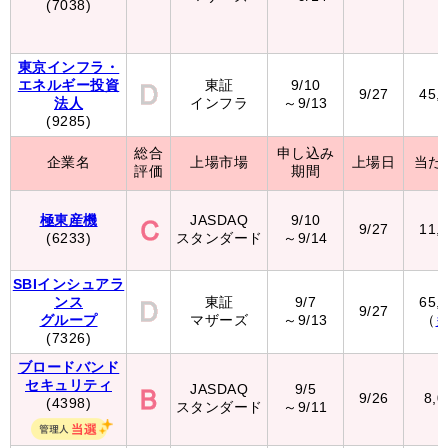
(7038)
東京インフラ・
エネルギー投資
東証
9/10
9/27
45,
法人
インフラ
～9/13
(9285)
総合
申し込み
企業名
上場市場
上場日
当た
評価
期間
極東産機
JASDAQ
9/10
9/27
11,
(6233)
スタンダード
～9/14
SBIインシュアラ
ンス
東証
9/7
65,
9/27
グループ
マザーズ
～9/13
（
(7326)
ブロードバンド
セキュリティ
JASDAQ
9/5
9/26
8,
(4398)
スタンダード
～9/11