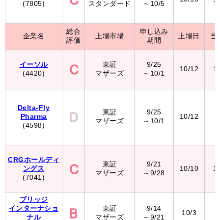
(7805)
スタンダード
～10/5
総合
申し込み
企業名
上場市場
上場日
当
評価
期間
イーソル
東証
9/25
10/12
1
(4420)
マザーズ
～10/1
Delta-Fly
東証
9/25
Pharma
10/12
8
マザーズ
～10/1
(4598)
CRGホールディ
東証
9/21
ングス
10/10
1
マザーズ
～9/28
(7041)
ブリッジ
インターナショ
東証
9/14
10/3
3
ナル
マザーズ
～9/21