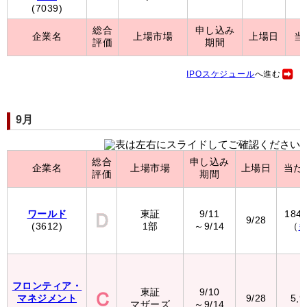
(7039)
総合
申し込み
企業名
上場市場
上場日
当
評価
期間
IPOスケジュール
へ進む
9月
総合
申し込み
企業名
上場市場
上場日
当た
評価
期間
ワールド
東証
9/11
184
9/28
(3612)
1部
～9/14
（
フロンティア・
東証
9/10
マネジメント
9/28
5,
マザーズ
～9/14