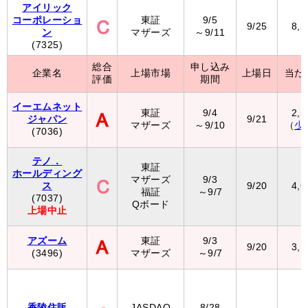
アイリック
コーポレーショ
東証
9/5
9/25
8,
ン
マザーズ
～9/11
(7325)
総合
申し込み
企業名
上場市場
上場日
当た
評価
期間
イーエムネット
東証
9/4
2,
ジャパン
9/21
マザーズ
～9/10
（
少
(7036)
テノ．
東証
ホールディング
マザーズ
9/3
ス
9/20
4,
福証
～9/7
(7037)
Qボード
上場中止
アズーム
東証
9/3
9/20
3,
(3496)
マザーズ
～9/7
香陵住販
JASDAQ
8/28