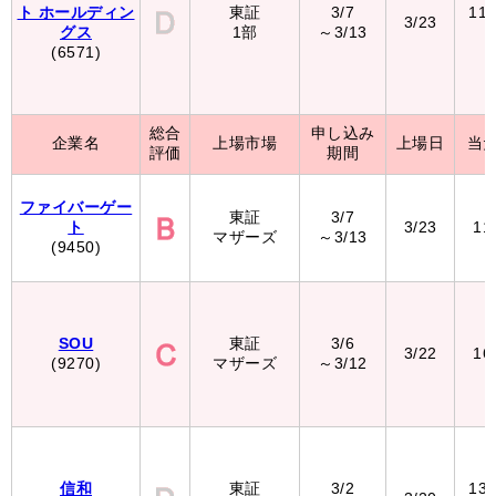
ト ホールディン
東証
3/7
11
3/23
グス
1部
～3/13
（
(6571)
総合
申し込み
企業名
上場市場
上場日
当
評価
期間
ファイバーゲー
東証
3/7
ト
3/23
11
マザーズ
～3/13
(9450)
SOU
東証
3/6
3/22
16
(9270)
マザーズ
～3/12
信和
東証
3/2
13