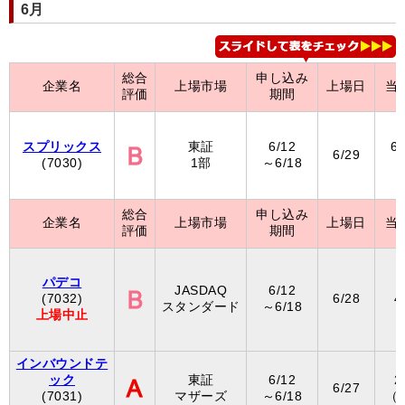
6月
総合
申し込み
企業名
上場市場
上場日
当
評価
期間
スプリックス
東証
6/12
6
6/29
(7030)
1部
～6/18
（
総合
申し込み
企業名
上場市場
上場日
当
評価
期間
パデコ
JASDAQ
6/12
(7032)
6/28
4
スタンダード
～6/18
上場中止
インバウンドテ
ック
東証
6/12
2
6/27
(7031)
マザーズ
～6/18
（