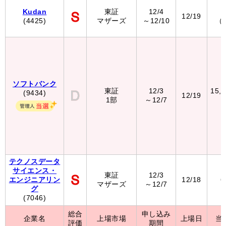
Kudan
東証
12/4
1
12/19
(4425)
マザーズ
～12/10
（
ソフトバンク
東証
12/3
15,
(9434)
12/19
1部
～12/7
テクノスデータ
サイエンス・
東証
12/3
エンジニアリン
12/18
6
マザーズ
～12/7
グ
(7046)
総合
申し込み
企業名
上場市場
上場日
当
評価
期間