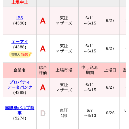
上場中止
IPS
東証
6/11
6/27
3
(4390)
マザーズ
～6/15
エーアイ
東証
6/11
(4388)
6/27
6
マザーズ
～6/15
総合
申し込み
企業名
上場市場
上場日
当
評価
期間
プロパティ
東証
6/11
データバンク
6/27
4
マザーズ
～6/15
(4389)
国際紙パルプ商
東証
6/7
8
事
6/26
1部
～6/13
（
(9274)