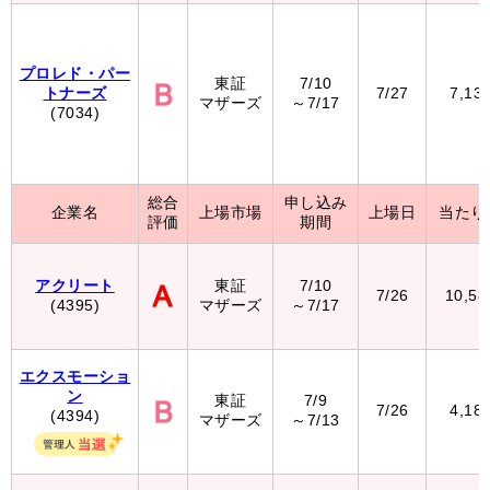
プロレド・パー
東証
7/10
トナーズ
7/27
7,13
マザーズ
～7/17
(7034)
総合
申し込み
企業名
上場市場
上場日
当たり
評価
期間
アクリート
東証
7/10
7/26
10,5
(4395)
マザーズ
～7/17
エクスモーショ
ン
東証
7/9
7/26
4,18
(4394)
マザーズ
～7/13