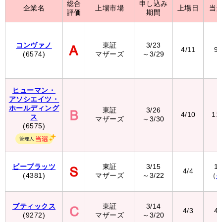
総合
申し込み
企業名
上場市場
上場日
当
評価
期間
コンヴァノ
東証
3/23
4/11
9
(6574)
マザーズ
～3/29
ヒューマン・
アソシエイツ・
ホールディング
東証
3/26
4/10
11
ス
マザーズ
～3/30
(6575)
ビープラッツ
東証
3/15
1
4/4
(4381)
マザーズ
～3/22
（
ブティックス
東証
3/14
4/3
4
(9272)
マザーズ
～3/20