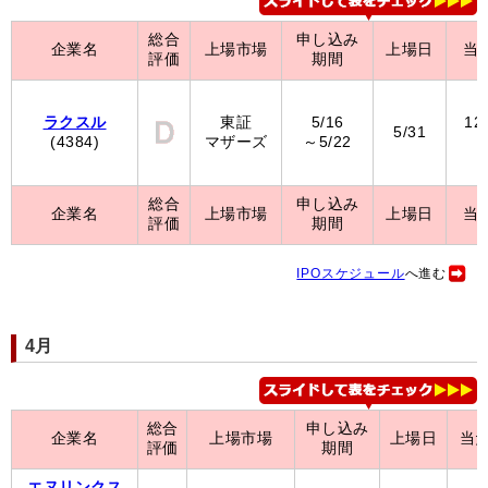
総合
申し込み
企業名
上場市場
上場日
当
評価
期間
ラクスル
東証
5/16
12
5/31
(4384)
マザーズ
～5/22
（
総合
申し込み
企業名
上場市場
上場日
当
評価
期間
IPOスケジュール
へ進む
4月
総合
申し込み
企業名
上場市場
上場日
当
評価
期間
エヌリンクス