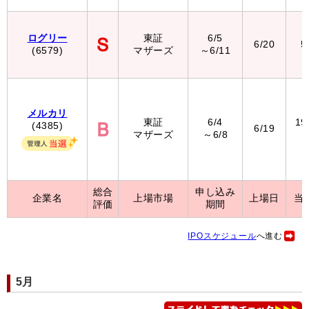
ログリー
東証
6/5
6/20
5
(6579)
マザーズ
～6/11
メルカリ
東証
6/4
19
(4385)
6/19
マザーズ
～6/8
（
総合
申し込み
企業名
上場市場
上場日
当
評価
期間
IPOスケジュール
へ進む
5月