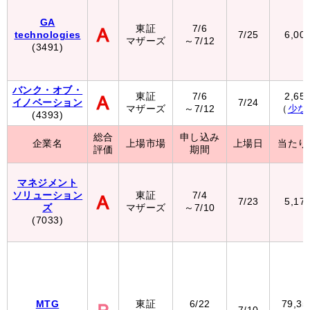
GA
東証
7/6
technologies
7/25
6,00
マザーズ
～7/12
(3491)
バンク・オブ・
東証
7/6
2,65
イノベーション
7/24
マザーズ
～7/12
（
少な
(4393)
総合
申し込み
企業名
上場市場
上場日
当たり
評価
期間
マネジメント
ソリューション
東証
7/4
7/23
5,17
ズ
マザーズ
～7/10
(7033)
MTG
東証
6/22
79,3