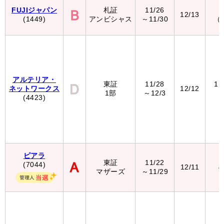
FUJIジャパン
札証
11/26
1
12/13
(1449)
アンビシャス
～11/30
（
アルテリア・
東証
11/28
11
ネットワークス
12/12
1部
～12/3
(4423)
ピアラ
東証
11/22
(7044)
12/11
4
マザーズ
～11/29