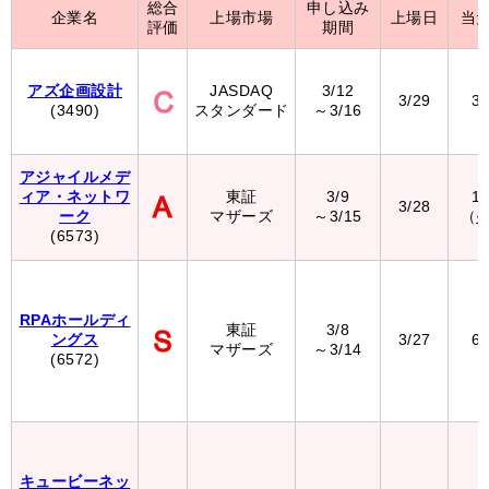
総合
申し込み
企業名
上場市場
上場日
当
評価
期間
アズ企画設計
JASDAQ
3/12
3/29
3
(3490)
スタンダード
～3/16
アジャイルメデ
ィア・ネットワ
東証
3/9
1
3/28
ーク
マザーズ
～3/15
（
(6573)
RPAホールディ
東証
3/8
ングス
3/27
6
マザーズ
～3/14
(6572)
キュービーネッ