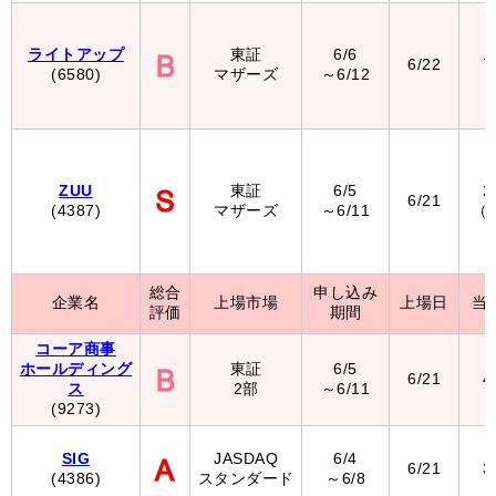
ライトアップ
東証
6/6
6/22
7
(6580)
マザーズ
～6/12
ZUU
東証
6/5
2
6/21
(4387)
マザーズ
～6/11
（
総合
申し込み
企業名
上場市場
上場日
当
評価
期間
コーア商事
ホールディング
東証
6/5
6/21
4
ス
2部
～6/11
(9273)
SIG
JASDAQ
6/4
6/21
3
(4386)
スタンダード
～6/8