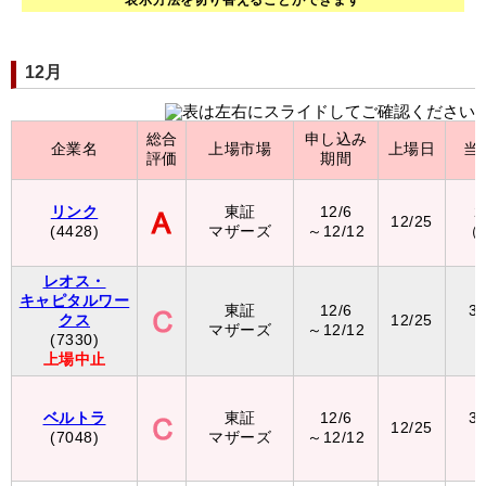
表示方法を切り替えることができます
12月
総合
申し込み
企業名
上場市場
上場日
当
評価
期間
リンク
東証
12/6
2
12/25
(4428)
マザーズ
～12/12
（
レオス・
キャピタルワー
東証
12/6
3
クス
12/25
マザーズ
～12/12
(7330)
上場中止
ベルトラ
東証
12/6
3
12/25
(7048)
マザーズ
～12/12