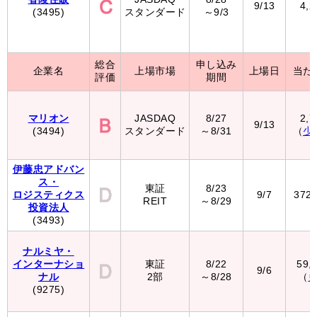
9/13
4,
(3495)
スタンダード
～9/3
総合
申し込み
企業名
上場市場
上場日
当た
評価
期間
マリオン
JASDAQ
8/27
2,
9/13
(3494)
スタンダード
～8/31
（
少
伊藤忠アドバン
ス・
東証
8/23
ロジスティクス
9/7
372
REIT
～8/29
投資法人
(3493)
ナルミヤ・
インターナショ
東証
8/22
59,
9/6
ナル
2部
～8/28
（
(9275)