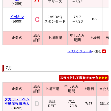
マザーズ
～7/24
(4396)
イボキン
JASDAQ
7/17
8/2
7
(5699)
スタンダード
～7/23
総合
申し込み
企業名
上場市場
上場日
当
評価
期間
IPOスケジュール
へ進む
7月
総合
申し込み
企業名
上場市場
上場日
当たり
評価
期間
タカラレーベン
東証
7/11
不動産投資法人
7/27
361,0
REIT
～7/18
(3492)