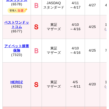
JASDAQ
4/11
(6578)
4/27
4
スタンダード
～4/17
ベストワンドッ
東証
4/10
1
トコム
4/25
マザーズ
～4/16
（
(6577)
アイペット損害
東証
4/10
保険
4/25
7
マザーズ
～4/16
(7323)
HEROZ
東証
4/5
1
4/20
(4382)
マザーズ
～4/11
（