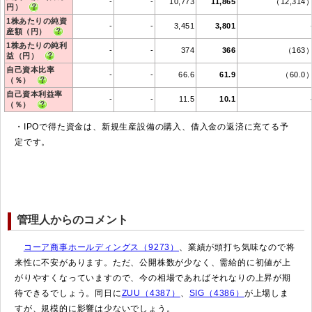
-
-
10,773
11,865
（12,314
円）
1株あたりの純資
-
-
3,451
3,801
産額（円）
1株あたりの純利
-
-
374
366
（163
益（円）
自己資本比率
-
-
66.6
61.9
（60.0
（％）
自己資本利益率
-
-
11.5
10.1
（％）
・IPOで得た資金は、新規生産設備の購入、借入金の返済に充てる予
定です。
管理人からのコメント
コーア商事ホールディングス（9273）
、業績が頭打ち気味なので将
来性に不安があります。ただ、公開株数が少なく、需給的に初値が上
がりやすくなっていますので、今の相場であればそれなりの上昇が期
待できるでしょう。同日に
ZUU（4387）
、
SIG（4386）
が上場しま
すが、規模的に影響は少ないでしょう。