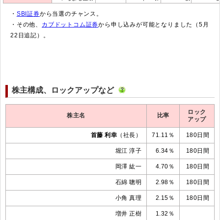
・
SBI証券
から当選のチャンス。
・その他、
カブドットコム証券
から申し込みが可能となりました（5月
22日追記）。
株主構成、ロックアップなど
ロック
株主名
比率
アップ
首藤 利幸
（社長）
71.11％
180日間
堀江 淳子
6.34％
180日間
岡澤 紘一
4.70％
180日間
石綿 聰明
2.98％
180日間
小角 真理
2.15％
180日間
増井 正樹
1.32％