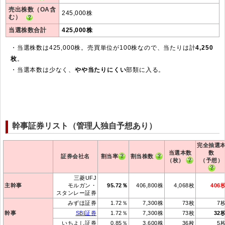
売出株数（OA含
245,000株
む）
当選株数合計
425,000株
・当選株数は425,000株。売買単位が100株なので、当たりは計
4,250
枚
。
・当選本数は少なく、
やや当たりにくい
部類に入る。
幹事証券リスト（管理人独自予想あり）
完全抽選
当選本数
数
証券会社名
割当率
割当株数
（枚）
（予想）
三菱UFJ
主幹事
モルガン・
95.72％
406,800株
4,068枚
406
スタンレー証券
みずほ証券
1.72％
7,300株
73枚
7
幹事
SBI証券
1.72％
7,300株
73枚
32
いちよし証券
0.85％
3,600株
36枚
5