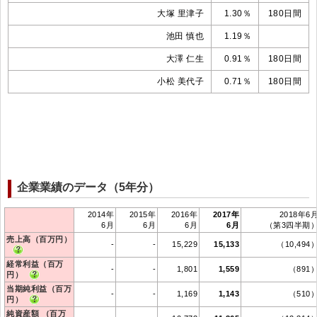
大塚 里津子
1.30％
180日間
池田 慎也
1.19％
大澤 仁生
0.91％
180日間
小松 美代子
0.71％
180日間
企業業績のデータ（5年分）
2014年
2015年
2016年
2017年
2018年6
6月
6月
6月
6月
（第3四半期
売上高（百万円）
-
-
15,229
15,133
（10,494
経常利益（百万
-
-
1,801
1,559
（891
円）
当期純利益（百万
-
-
1,169
1,143
（510
円）
純資産額 （百万