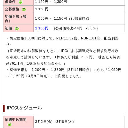
仮条件
1,150円 ～ 1,300円
公募価格
1,150円
初値予想（独
1,050円 ～ 1,150円（3月9日時点）
自）
初値
1,106円
（公募価格比-44円 -3.8％）
・想定価格1,380円に対して、PER11.32倍、PBR1.81倍、配当利回
り-
（直近期末の決算数値をもとに、IPOによる調達資金と新規発行株数
を考慮して計算しています。 1株あたり利益121.9円、1株あたり純資
産761.1円、1株あたり配当金-円。）
・初値予想を「1,200円 ～ 1,380円（2月15日時点）」から「1,050円
～ 1,150円（3月9日時点）」に変更しました。
IPOスケジュール
抽選申込期間
3月2日(金)～3月8日(木)