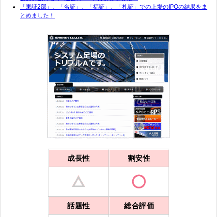
「東証2部」、「名証」、「福証」、「札証」での上場のIPOの結果をま
とめました！
成長性
割安性
話題性
総合評価