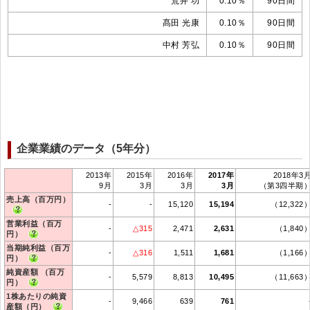
荒井 功
0.10％
90日間
髙田 光康
0.10％
90日間
中村 芳弘
0.10％
90日間
企業業績のデータ（5年分）
2013年
2015年
2016年
2017年
2018年3
9月
3月
3月
3月
（第3四半期
売上高（百万円）
-
-
15,120
15,194
（12,322
営業利益（百万
-
△315
2,471
2,631
（1,840
円）
当期純利益（百万
-
△316
1,511
1,681
（1,166
円）
純資産額 （百万
-
5,579
8,813
10,495
（11,663
円）
1株あたりの純資
-
9,466
639
761
産額（円）