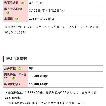
当選発表日
3月9日(金)
購入申込期間
3月12日(月)～3月15日(木)
上場日
2018年3月20日(火)
※証券会社によって、スケジュールが異なることがあるので、必ず確
認してください。
IPO当選株数
公募株数
0株
売出株数（OA含
13,788,400株
む）
当選株数合計
13,788,400株
・当選株数は13,788,400株。売買単位が100株なので、当たりは計
137,884枚
。
・当選本数は非常に多く、
かなり当たりやすい
部類に入る。