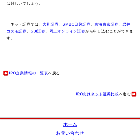
は難しいでしょう。
ネット証券では、
大和証券
、
SMBC日興証券
、
東海東京証券
、
岩井
コスモ証券
、
SBI証券
、
岡三オンライン証券
から申し込むことができま
す。
IPO企業情報の一覧表
へ戻る
IPO向けネット証券比較
へ進む
ホーム
お問い合わせ