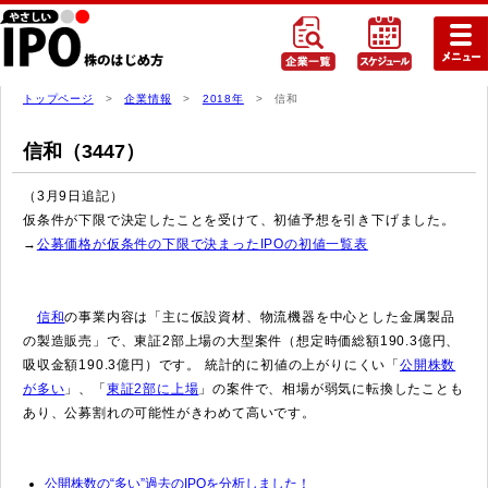
トップページ
>
企業情報
>
2018年
> 信和
信和（3447）
（3月9日追記）
仮条件が下限で決定したことを受けて、初値予想を引き下げました。
→
公募価格が仮条件の下限で決まったIPOの初値一覧表
信和
の事業内容は「主に仮設資材、物流機器を中心とした金属製品
の製造販売」で、東証2部上場の大型案件（想定時価総額190.3億円、
吸収金額190.3億円）です。 統計的に初値の上がりにくい「
公開株数
が多い
」、「
東証2部に上場
」の案件で、相場が弱気に転換したことも
あり、公募割れの可能性がきわめて高いです。
公開株数の“多い”過去のIPOを分析しました！