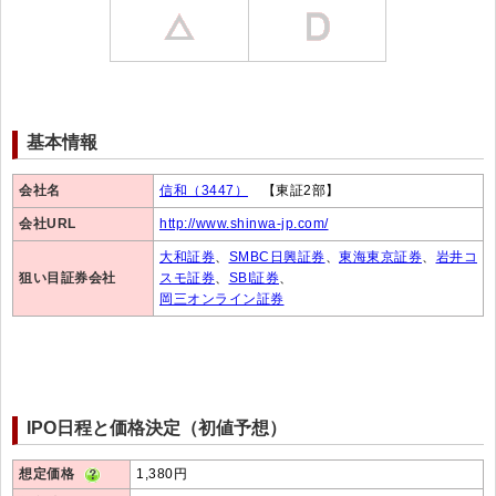
基本情報
会社名
信和（3447）
【東証2部】
会社URL
http://www.shinwa-jp.com/
大和証券
、
SMBC日興証券
、
東海東京証券
、
岩井コ
狙い目証券会社
スモ証券
、
SBI証券
、
岡三オンライン証券
IPO日程と価格決定（初値予想）
想定価格
1,380円