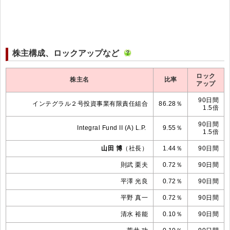
株主構成、ロックアップなど
ロック
株主名
比率
アップ
90日間
インテグラル２号投資事業有限責任組合
86.28％
1.5倍
90日間
Integral Fund II (A) L.P.
9.55％
1.5倍
山田 博
（社長）
1.44％
90日間
則武 栗夫
0.72％
90日間
平澤 光良
0.72％
90日間
平野 真一
0.72％
90日間
清水 裕能
0.10％
90日間