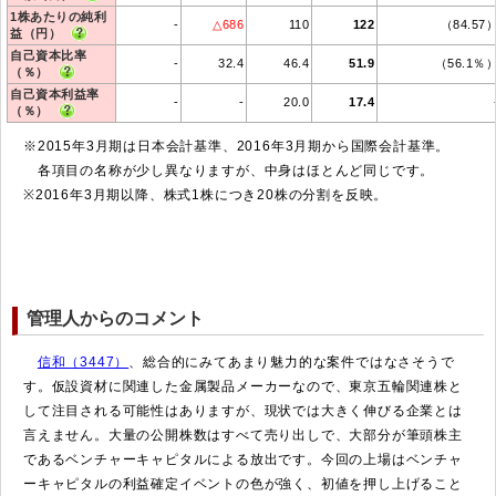
1株あたりの純利
-
△686
110
122
（84.57
益（円）
自己資本比率
-
32.4
46.4
51.9
（56.1％
（％）
自己資本利益率
-
-
20.0
17.4
（％）
※2015年3月期は日本会計基準、2016年3月期から国際会計基準。
各項目の名称が少し異なりますが、中身はほとんど同じです。
※2016年3月期以降、株式1株につき20株の分割を反映。
管理人からのコメント
信和（3447）
、総合的にみてあまり魅力的な案件ではなさそうで
す。仮設資材に関連した金属製品メーカーなので、東京五輪関連株と
して注目される可能性はありますが、現状では大きく伸びる企業とは
言えません。大量の公開株数はすべて売り出しで、大部分が筆頭株主
であるベンチャーキャピタルによる放出です。今回の上場はベンチャ
ーキャピタルの利益確定イベントの色が強く、初値を押し上げること