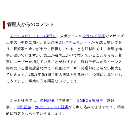
管理人からのコメント
チームスピリット（4397）
、人気テーマの
クラウド関連
でマザーズ
上場の小型株に加え、直近のIPO
システムサポート
から20日空いてお
り、投資家の余力が十分に回復していることも好材料です。業績は赤
字が続いていますが、売上が右肩上がりで増えていることからも、着
実にユーザーが増えていることがわります。収益モデルがライセンス
契約による継続課金なので、利益はユーザーの増加にともない拡大し
ていきます。2018年第3四半期の決算を見る限り、今期にも黒字化し
そうですし、事業の方も問題ないでしょう。
ネット証券では、
野村證券
（主幹事）、
SMBC日興証券
（副幹
事）、
SBI証券
、
カブドットコム証券
から申し込みできますので、積極
的に当選をねらっていきましょう。