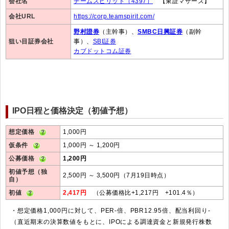
会社名
チームスピリット（4397）
【東証マザーズ】
会社URL
https://corp.teamspirit.com/
野村證券
（主幹事）、
SMBC日興証券
（副幹
狙い目証券会社
事）、
SBI証券
カブドットコム証券
IPO日程と価格決定（初値予想）
想定価格
1,000円
仮条件
1,000円 ～ 1,200円
公募価格
1,200円
初値予想（独
2,500円 ～ 3,500円（7月19日時点）
自）
初値
2,417円
（公募価格比+1,217円 +101.4％）
・想定価格1,000円に対して、PER-倍、PBR12.95倍、配当利回り-
（直近期末の決算数値をもとに、IPOによる調達資金と新規発行株数