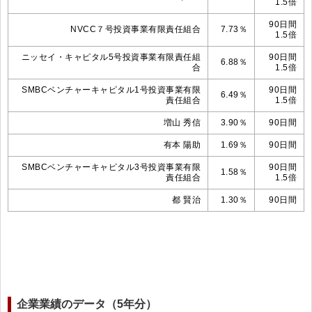
1.5倍
90日間
NVCC７号投資事業有限責任組合
7.73％
1.5倍
ニッセイ・キャピタル5号投資事業有限責任組
90日間
6.88％
合
1.5倍
SMBCベンチャーキャピタル1号投資事業有限
90日間
6.49％
責任組合
1.5倍
増山 秀信
3.90％
90日間
有本 陽助
1.69％
90日間
SMBCベンチャーキャピタル3号投資事業有限
90日間
1.58％
責任組合
1.5倍
都 賢治
1.30％
90日間
企業業績のデータ（5年分）