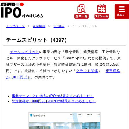
トップページ
>
企業情報
>
2018年
> チームスピリット
チームスピリット（4397）
チームスピリット
の事業内容は「勤怠管理、経費精算、工数管理な
どを一体化したクラウドサービス『TeamSpirit』などの提供」で、東
証マザーズ上場の小型案件（想定時価総額73.1億円、吸収金額5.5億
円）です。統計的に初値の上がりやすい「
クラウド関連
」「
想定価格
が1,000円以下
」の案件です。
事業テーマごとに過去のIPOの結果をまとめました！
想定価格が1,000円以下のIPOの結果をまとめました！