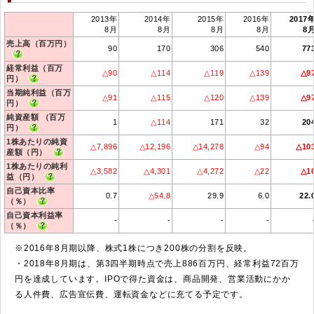
2013年
2014年
2015年
2016年
2017
8月
8月
8月
8月
8
売上高（百万円）
90
170
306
540
77
経常利益（百万
△90
△114
△119
△139
△9
円）
当期純利益（百万
△91
△115
△120
△139
△9
円）
純資産額 （百万
1
△114
171
32
20
円）
1株あたりの純資
△7,896
△12,196
△14,278
△94
△10
産額（円）
1株あたりの純利
△3,582
△4,301
△4,272
△22
△1
益（円）
自己資本比率
0.7
△54.8
29.9
6.0
22.
（％）
自己資本利益率
-
-
-
-
（％）
※2016年8月期以降、株式1株につき200株の分割を反映。
・2018年8月期は、第3四半期時点で売上886百万円、経常利益72百万
円を達成しています。IPOで得た資金は、商品開発、営業活動にかか
る人件費、広告宣伝費、運転資金などに充てる予定です。