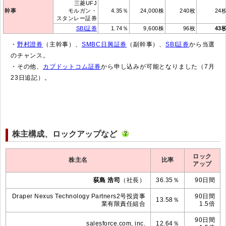
三菱UFJ
幹事
モルガン・
4.35％
24,000株
240枚
24
スタンレー証券
SBI証券
1.74％
9,600株
96枚
43
・
野村證券
（主幹事）、
SMBC日興証券
（副幹事）、
SBI証券
から当選
のチャンス。
・その他、
カブドットコム証券
から申し込みが可能となりました（7月
23日追記）。
株主構成、ロックアップなど
ロック
株主名
比率
アップ
荻島 浩司
（社長）
36.35％
90日間
Draper Nexus Technology Partners2号投資事
90日間
13.58％
業有限責任組合
1.5倍
90日間
salesforce.com, inc.
12.64％