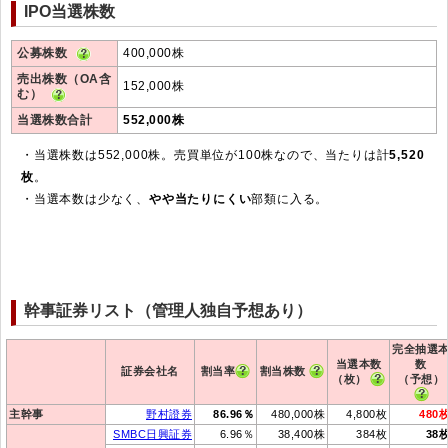
IPO当選株数
公募株数
400,000株
売出株数（OA含
152,000株
む）
当選株数合計
552,000株
・当選株数は552,000株。売買単位が100株なので、当たりは計
5,520
枚
。
・当選本数は少なく、
やや当たりにくい
部類に入る。
幹事証券リスト（管理人独自予想あり）
完全抽選
当選本数
数
証券会社名
割当率
割当株数
（枚）
（予想）
主幹事
野村證券
86.96％
480,000株
4,800枚
480
SMBC日興証券
6.96％
38,400株
384枚
38