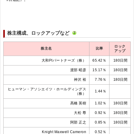
株主構成、ロックアップなど
ロック
株主名
比率
アップ
大和PIパートナーズ（株）
65.42％
180日間
渡部 昭彦
15.17％
180日間
神沢 裕
7.76％
180日間
ヒューマン・アソシエイツ・ホールディングス
1.44％
（株）
髙橋 英樹
1.02％
180日間
大松 尊
0.92％
180日間
阿部 正之
0.85％
180日間
Knight Maxwell Cameron
0.52％