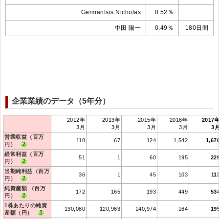
Germantsis Nicholas
0.52％
中田 陽一
0.49％
180日間
企業業績のデータ（5年分）
2012年
2013年
2015年
2016年
2017
3月
3月
3月
3月
3
営業収益（百万
118
67
124
1,542
1,67
円）
経常利益（百万
51
1
60
195
22
円）
当期純利益（百万
36
1
45
103
11
円）
純資産額 （百万
172
165
193
449
53
円）
1株あたりの純資
130,080
120,963
140,974
164
19
産額（円）