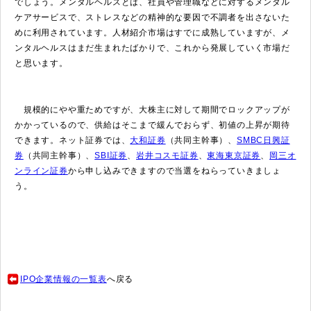
でしょう。メンタルヘルスとは、社員や管理職などに対するメンタル
ケアサービスで、ストレスなどの精神的な要因で不調者を出さないた
めに利用されています。人材紹介市場はすでに成熟していますが、メ
ンタルヘルスはまだ生まれたばかりで、これから発展していく市場だ
と思います。
規模的にやや重ためですが、大株主に対して期間でロックアップが
かかっているので、供給はそこまで緩んでおらず、初値の上昇が期待
できます。ネット証券では、
大和証券
（共同主幹事）、
SMBC日興証
券
（共同主幹事）、
SBI証券
、
岩井コスモ証券
、
東海東京証券
、
岡三オ
ンライン証券
から申し込みできますので当選をねらっていきましょ
う。
IPO企業情報の一覧表
へ戻る