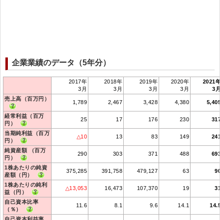
企業業績のデータ（5年分）
2017年
2018年
2019年
2020年
2021
3月
3月
3月
3月
3
売上高（百万円）
1,789
2,467
3,428
4,380
5,40
経常利益（百万
25
17
176
230
31
円）
当期純利益（百万
△10
13
83
149
24
円）
純資産額 （百万
290
303
371
488
69
円）
1株あたりの純資
375,285
391,758
479,127
63
9
産額（円）
1株あたりの純利
△13,053
16,473
107,370
19
3
益（円）
自己資本比率
11.6
8.1
9.6
14.1
14.
（％）
自己資本利益率