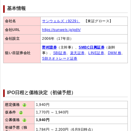
基本情報
会社名
サンウェルズ（9229）
【東証グロース】
会社URL
https://sunwels.jp/pdh/
会社設立
2006年（17年目）
野村證券
（主幹事）、
SMBC日興証券
（副幹
狙い目証券会社
事）、
SBI証券
、
楽天証券
、
LINE証券
、
DMM 株
、
SBIネオトレード証券
IPO日程と価格決定（初値予想）
想定価格
1,940円
仮条件
1,770円 ～ 1,940円
公募価格
1,940円
初値予想（独
1,784円 ～ 2,200円（6月9日時点）