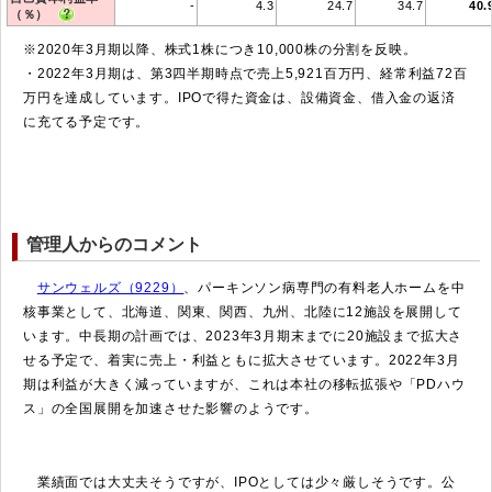
-
4.3
24.7
34.7
40.
（％）
※2020年3月期以降、株式1株につき10,000株の分割を反映。
・2022年3月期は、第3四半期時点で売上5,921百万円、経常利益72百
万円を達成しています。IPOで得た資金は、設備資金、借入金の返済
に充てる予定です。
管理人からのコメント
サンウェルズ（9229）
、パーキンソン病専門の有料老人ホームを中
核事業として、北海道、関東、関西、九州、北陸に12施設を展開して
います。中長期の計画では、2023年3月期末までに20施設まで拡大さ
せる予定で、着実に売上・利益ともに拡大させています。2022年3月
期は利益が大きく減っていますが、これは本社の移転拡張や「PDハウ
ス」の全国展開を加速させた影響のようです。
業績面では大丈夫そうですが、IPOとしては少々厳しそうです。公