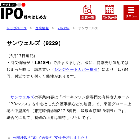
トップページ
>
企業情報
>
2022年
> サンウェルズ
サンウェルズ（9229）
（6月17日追記）
・引受価額が「
1,940円
」で決まりました。仮に、特別売り気配では
じまった時は、誠意買い（
シンジケートカバー取引
）により「1,784
円」付近で寄り付く可能性があります。
サンウェルズ
の事業内容は「パーキンソン病専門の有料老人ホーム
『PDハウス』を中心とした介護事業などの運営」で、東証グロース上
場の中型案件（想定時価総額227.8億円、吸収金額65.5億円）です。
総合的に見て、初値の上昇は期待しづらいです。
公開株数の“多い”過去のIPOを分析しました！