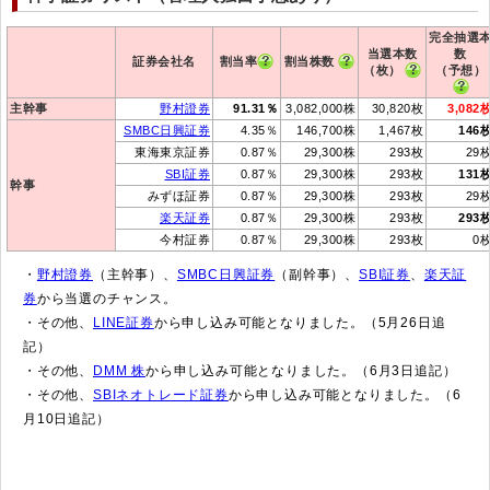
完全抽選
当選本数
数
証券会社名
割当率
割当株数
（枚）
（予想）
主幹事
野村證券
91.31％
3,082,000株
30,820枚
3,082
SMBC日興証券
4.35％
146,700株
1,467枚
146
東海東京証券
0.87％
29,300株
293枚
29
SBI証券
0.87％
29,300株
293枚
131
幹事
みずほ証券
0.87％
29,300株
293枚
29
楽天証券
0.87％
29,300株
293枚
293
今村証券
0.87％
29,300株
293枚
0
・
野村證券
（主幹事）、
SMBC日興証券
（副幹事）、
SBI証券
、
楽天証
券
から当選のチャンス。
・その他、
LINE証券
から申し込み可能となりました。（5月26日追
記）
・その他、
DMM 株
から申し込み可能となりました。（6月3日追記）
・その他、
SBIネオトレード証券
から申し込み可能となりました。（6
月10日追記）