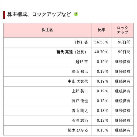
株主構成、ロックアップなど
ロック
株主名
比率
アップ
（株）杏
56.53％
90日間
苗代 亮達
（社長）
40.70％
90日間
越野 亨
0.19％
継続保有
長山 知広
0.19％
継続保有
中山 美智代
0.19％
継続保有
上野 英一
0.19％
継続保有
長戸 優也
0.13％
継続保有
青山 剛之
0.13％
継続保有
石浦 志乃
0.13％
継続保有
勝木 ひかる
0.13％
継続保有