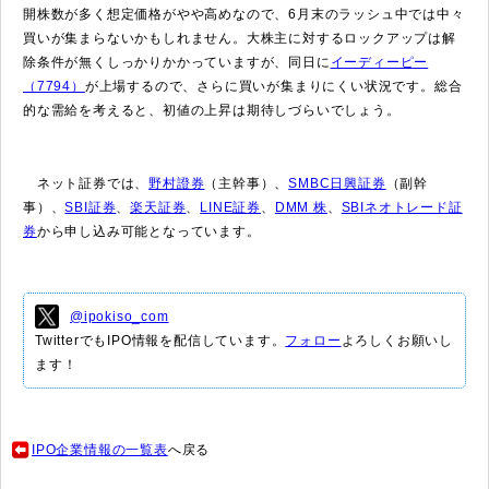
開株数が多く想定価格がやや高めなので、6月末のラッシュ中では中々
買いが集まらないかもしれません。大株主に対するロックアップは解
除条件が無くしっかりかかっていますが、同日に
イーディーピー
（7794）
が上場するので、さらに買いが集まりにくい状況です。総合
的な需給を考えると、初値の上昇は期待しづらいでしょう。
ネット証券では、
野村證券
（主幹事）、
SMBC日興証券
（副幹
事）、
SBI証券
、
楽天証券
、
LINE証券
、
DMM 株
、
SBIネオトレード証
券
から申し込み可能となっています。
@ipokiso_com
TwitterでもIPO情報を配信しています。
フォロー
よろしくお願いし
ます！
IPO企業情報の一覧表
へ戻る