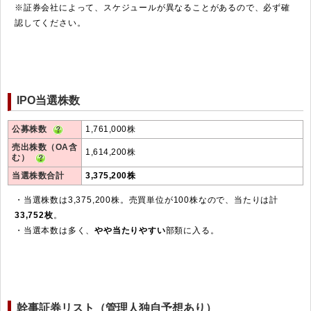
※証券会社によって、スケジュールが異なることがあるので、必ず確
認してください。
IPO当選株数
公募株数
1,761,000株
売出株数（OA含
1,614,200株
む）
当選株数合計
3,375,200株
・当選株数は3,375,200株。売買単位が100株なので、当たりは計
33,752枚
。
・当選本数は多く、
やや当たりやすい
部類に入る。
幹事証券リスト（管理人独自予想あり）