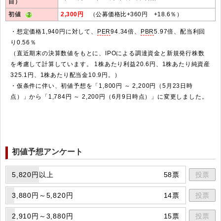
自）
初値
2,300円
（公募価格比+360円 +18.6％）
・想定価格1,940円に対して、
PER
94.34倍、
PBR
5.97倍、配当利回
り0.56％
（直近期末の決算数値をもとに、IPOによる調達資金と新規発行株数
を考慮して計算しています。 1株あたり利益20.6円、1株あたり純資産
325.1円、1株あたり配当金10.9円。）
・仮条件に伴い、初値予想を「1,800円 ～ 2,200円（5月23日時
点）」から「1,784円 ～ 2,200円（6月9日時点）」に変更しました。
初値予想アンケート
5,820円以上
58票
投票
3,880円～5,820円
14票
投票
2,910円～3,880円
15票
投票