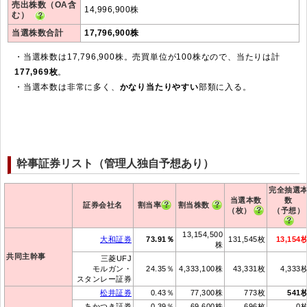
売出株数（OA含
14,996,900株
む）
当選株数合計
17,796,900株
・当選株数は17,796,900株。売買単位が100株なので、当たりは計
177,969枚
。
・当選本数は非常に多く、
かなり当たりやすい
部類に入る。
幹事証券リスト（管理人独自予想あり）
完全抽選
当選本数
数
証券会社名
割当率
割当株数
（枚）
（予想）
13,154,500
大和証券
73.91％
131,545枚
13,154
株
共同主幹事
三菱UFJ
モルガン・
24.35％
4,333,100株
43,331枚
4,333
スタンレー証券
松井証券
0.43％
77,300株
773枚
541
あかつき証券
0.39％
69,600株
696枚
0