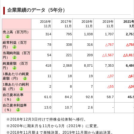
企業業績のデータ（5年分）
2016年
2017年
2018年
2019年
2021
11月
11月
11月
11月
3
売上高（百万円）
314
795
1,038
1,707
2,75
経常利益（百万
78
338
316
△767
△75
円）
当期純利益（百万
54
221
209
△1,567
△1,01
円）
純資産額 （百万
418
2,068
8,071
7,353
6,48
円）
1株あたりの純資
11
18
19
△37
△6
産額（円）
1株あたりの純利
2
8
7
△55
△3
益（円）
自己資本比率
61.0
84.2
92.8
58.7
45.
（％）
自己資本利益率
13.0
10.7
2.6
-
（％）
※2018年12月3日付けで持株会社体制へ移行。
※2020年に期末月を11月から3月（2021年）に変更。
※2018年11月期まで単独決算。2019年11月期から連結決算。