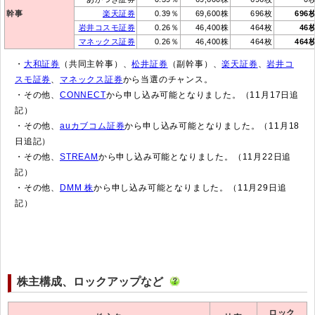
幹事
楽天証券
0.39％
69,600株
696枚
696
岩井コスモ証券
0.26％
46,400株
464枚
46
マネックス証券
0.26％
46,400株
464枚
464
・
大和証券
（共同主幹事）、
松井証券
（副幹事）、
楽天証券
、
岩井コ
スモ証券
、
マネックス証券
から当選のチャンス。
・その他、
CONNECT
から申し込み可能となりました。（11月17日追
記）
・その他、
auカブコム証券
から申し込み可能となりました。（11月18
日追記）
・その他、
STREAM
から申し込み可能となりました。（11月22日追
記）
・その他、
DMM 株
から申し込み可能となりました。（11月29日追
記）
株主構成、ロックアップなど
ロック