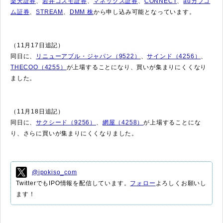
楽天証券
、
岩井コスモ証券
、
マネックス証券
、
CONNECT
、
auカブコ
ム証券
、
STREAM
、
DMM 株
から申し込み可能となっています。
（11月17日追記）
同日に、
リニューアブル・ジャパン（9522）
、
サインド（4256）
、
THECOO（4255）
が上場することになり、買いが集まりにくくなり
ました。
（11月18日追記）
同日に、
サクシード（9256）
、
網屋（4258）
が上場することにな
り、さらに買いが集まりにくくなりました。
@ipokiso_com
TwitterでもIPO情報を配信しています。
フォロー
よろしくお願いし
ます！