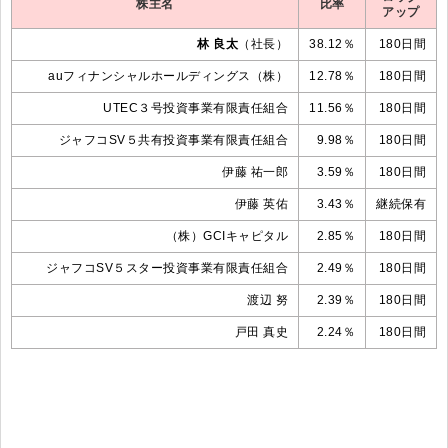
株主名
比率
アップ
林 良太
（社長）
38.12％
180日間
auフィナンシャルホールディングス（株）
12.78％
180日間
UTEC３号投資事業有限責任組合
11.56％
180日間
ジャフコSV５共有投資事業有限責任組合
9.98％
180日間
伊藤 祐一郎
3.59％
180日間
伊藤 英佑
3.43％
継続保有
（株）GCIキャピタル
2.85％
180日間
ジャフコSV５スター投資事業有限責任組合
2.49％
180日間
渡辺 努
2.39％
180日間
戸田 真史
2.24％
180日間