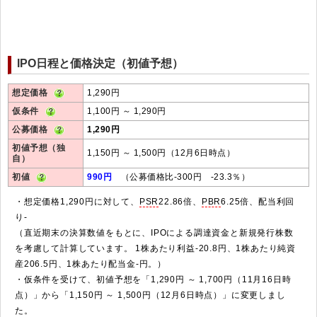
IPO日程と価格決定（初値予想）
想定価格
1,290円
仮条件
1,100円 ～ 1,290円
公募価格
1,290円
初値予想（独
1,150円 ～ 1,500円（12月6日時点）
自）
初値
990円
（公募価格比-300円 -23.3％）
・想定価格1,290円に対して、
PSR
22.86倍、
PBR
6.25倍、配当利回
り-
（直近期末の決算数値をもとに、IPOによる調達資金と新規発行株数
を考慮して計算しています。 1株あたり利益-20.8円、1株あたり純資
産206.5円、1株あたり配当金-円。）
・仮条件を受けて、初値予想を「1,290円 ～ 1,700円（11月16日時
点）」から「1,150円 ～ 1,500円（12月6日時点）」に変更しまし
た。