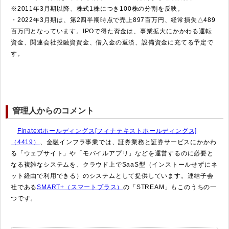
※2011年3月期以降、株式1株につき100株の分割を反映。
・2022年3月期は、第2四半期時点で売上897百万円、経常損失△489
百万円となっています。IPOで得た資金は、事業拡大にかかわる運転
資金、関連会社投融資資金、借入金の返済、設備資金に充てる予定で
す。
管理人からのコメント
Finatextホールディングス[フィナテキストホールディングス]
（4419）
、金融インフラ事業では、証券業務と証券サービスにかかわ
る「ウェブサイト」や「モバイルアプリ」などを運営するのに必要と
なる複雑なシステムを、クラウド上でSaaS型（インストールせずにネ
ット経由で利用できる）のシステムとして提供しています。連結子会
社である
SMART+（スマートプラス）
の「STREAM」もこのうちの一
つです。