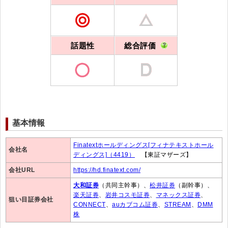
話題性
総合評価
基本情報
Finatextホールディングス[フィナテキストホール
会社名
ディングス]（4419）
【東証マザーズ】
会社URL
https://hd.finatext.com/
大和証券
（共同主幹事）、
松井証券
（副幹事）、
楽天証券
、
岩井コスモ証券
、
マネックス証券
、
狙い目証券会社
CONNECT
、
auカブコム証券
、
STREAM
、
DMM
株