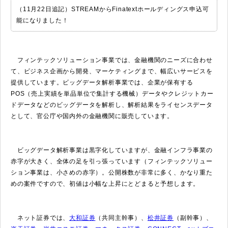
（11月22日追記）STREAMからFinatextホールディングス申込可
能になりました！
フィンテックソリューション事業では、金融機関のニーズに合わせ
て、ビジネス企画から開発、マーケティングまで、幅広いサービスを
提供しています。ビッグデータ解析事業では、企業が保有する
POS（売上実績を単品単位で集計する機械）データやクレジットカー
ドデータなどのビッグデータを解析し、解析結果をライセンスデータ
として、官公庁や国内外の金融機関に販売しています。
ビッグデータ解析事業は黒字化していますが、金融インフラ事業の
赤字が大きく、全体の足を引っ張っています（フィンテックソリュー
ション事業は、小さめの赤字）。公開株数が非常に多く、かなり重た
めの案件ですので、初値は小幅な上昇にとどまると予想します。
ネット証券では、
大和証券
（共同主幹事）、
松井証券
（副幹事）、