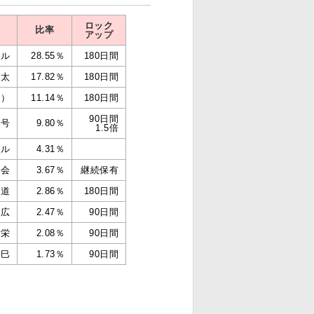
ロック
比率
アップ
クル
28.55％
180日間
晃太
17.82％
180日間
長）
11.14％
180日間
90日間
９号
9.80％
1.5倍
イル
4.31％
株会
3.67％
継続保有
正道
2.86％
180日間
隆広
2.47％
90日間
光栄
2.08％
90日間
勝巳
1.73％
90日間