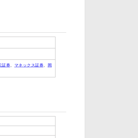
天証券
、
マネックス証券
、
岡