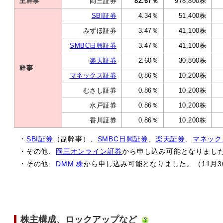
主幹事
岡三証券
82.67％
978,800株
SBI証券
4.34％
51,400株
みずほ証券
3.47％
41,100株
SMBC日興証券
3.47％
41,100株
楽天証券
2.60％
30,800株
幹事
マネックス証券
0.86％
10,200株
むさし証券
0.86％
10,200株
水戸証券
0.86％
10,200株
香川証券
0.86％
10,200株
・
SBI証券
（副幹事）、
SMBC日興証券
、
楽天証券
、
マネック
・その他、
岡三オンライン証券
から申し込み可能となりました
・その他、
DMM 株
から申し込み可能となりました。（11月3
株主構成、ロックアップなど