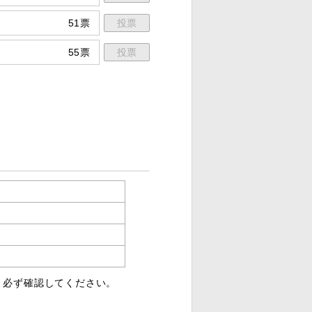
51票
投票
55票
投票
、必ず確認してください。