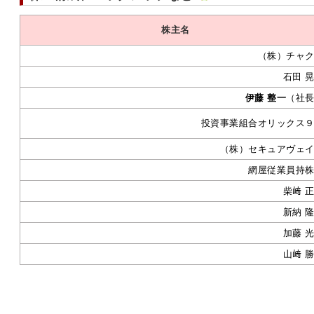
株主名
（株）チャ
石田 
伊藤 整一
（社
投資事業組合オリックス
（株）セキュアヴェ
網屋従業員持
柴﨑 
新納 
加藤 
山﨑 