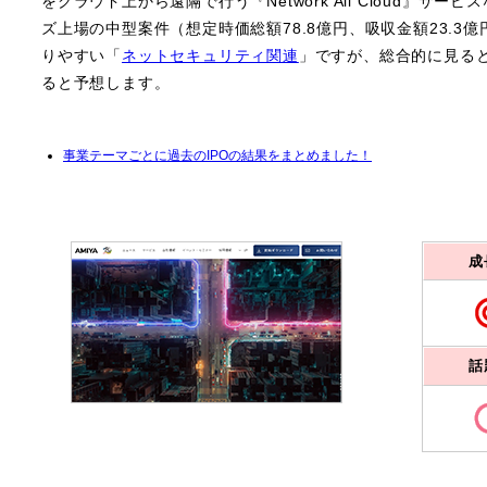
をクラウド上から遠隔で行う『Network All Cloud』サ
ズ上場の中型案件（想定時価総額78.8億円、吸収金額23.3
りやすい「
ネットセキュリティ関連
」ですが、総合的に見る
ると予想します。
事業テーマごとに過去のIPOの結果をまとめました！
成
話