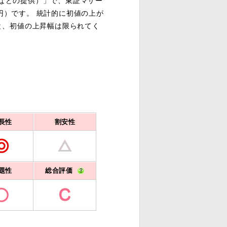
ービスなどの提供）」で、東証マザー
億円）です。 統計的に初値の上が
と、初値の上昇幅は限られてく
長性
割安性
題性
総合評価