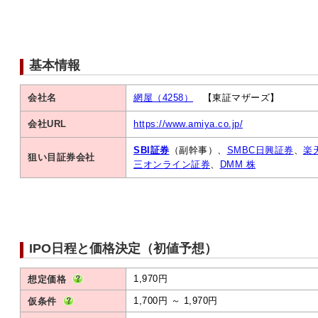
基本情報
会社名
網屋（4258）
【東証マザーズ】
会社URL
https://www.amiya.co.jp/
SBI証券
（副幹事）、
SMBC日興証券
、
楽
狙い目証券会社
三オンライン証券
、
DMM 株
IPO日程と価格決定（初値予想）
1,970円
想定価格
1,700円 ～ 1,970円
仮条件