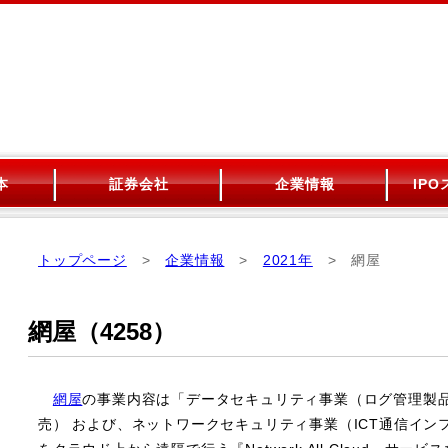
。
本
証券会社
企業情報
IP
トップページ
>
企業情報
>
2021年
> 網屋
網屋（4258）
網屋
の事業内容は「データセキュリティ事業（ログ管理製品
売） および、ネットワークセキュリティ事業（ICT通信イン