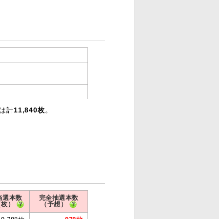
りは計
11,840枚
。
当選本数
完全抽選本数
（枚）
（予想）