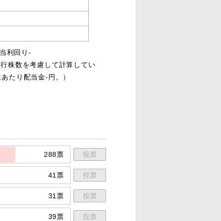
配当利回り-
発行株数を考慮して計算してい
1株あたり配当金-円。）
288票
投票
41票
投票
31票
投票
39票
投票