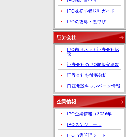
IPO株の買い方
IPO株初心者取引ガイド
IPOの攻略・裏ワザ
証券会社
IPO向けネット証券会社比
較
証券会社のIPO取扱実績数
証券会社を徹底分析
口座開設キャンペーン情報
企業情報
IPO企業情報（2026年）
IPOスケジュール
IPO当選管理シート