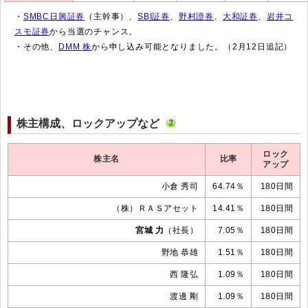
・
SMBC日興証券
（主幹事）、
SBI証券
、
野村證券
、
大和証券
、
岩井コ
スモ証券
から当選のチャンス。
・その他、
DMM 株
から申し込み可能となりました。（2月12日追記）
株主構成、ロックアップなど
ロック
株主名
比率
アップ
小倉 秀司
64.74％
180日間
（株）ＲＡＳアセット
14.41％
180日間
宮城 力
（社長）
7.05％
180日間
野地 恭雄
1.51％
180日間
西 隆弘
1.09％
180日間
渡邊 剛
1.09％
180日間