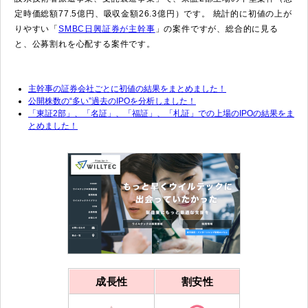
定時価総額77.5億円、吸収金額26.3億円）です。 統計的に初値の上が
りやすい「
SMBC日興証券が主幹事
」の案件ですが、総合的に見る
と、公募割れを心配する案件です。
主幹事の証券会社ごとに初値の結果をまとめました！
公開株数の“多い”過去のIPOを分析しました！
「東証2部」、「名証」、「福証」、「札証」での上場のIPOの結果をま
とめました！
成長性
割安性