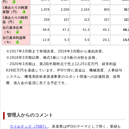
円）
1株あたりの純資
1,978
2,039
2,104
800
91
産額（円）
1株あたりの純利
238
107
113
157
12
益（円）
自己資本比率
48.8
47.2
41.3
45.1
48.
（％）
自己資本利益率
12.8
5.3
5.5
20.1
14.
（％）
※2017年3月期まで単独決算。2018年3月期から連結決算。
※2018年3月期以降、株式1株につき5株の分割を反映。
・2020年3月期は、第2四半期時点で売上12,251百万円、経常利益
628百万円を達成しています。IPOで得た資金は、機械装置、人事給与
システム、機電系技術者派遣事業のロボット関連への設備投資、採用
費、借入金の返済に充てる予定です。
管理人からのコメント
ウイルテック（7087）
、派遣業はIPOのテーマとして弱く、業績も