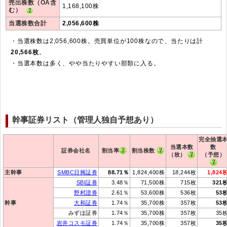
売出株数（OA含
1,168,100株
む）
当選株数合計
2,056,600株
・当選株数は2,056,600株。売買単位が100株なので、当たりは計
20,566枚
。
・当選本数は多く、やや当たりやすい部類に入る。
幹事証券リスト（管理人独自予想あり）
完全抽選
当選本数
数
証券会社名
割当率
割当株数
（枚）
（予想）
主幹事
SMBC日興証券
88.71％
1,824,400株
18,244枚
1,824
SBI証券
3.48％
71,500株
715枚
321
野村證券
2.61％
53,600株
536枚
53
幹事
大和証券
1.74％
35,700株
357枚
53
みずほ証券
1.74％
35,700株
357枚
35
岩井コスモ証券
1.74％
35,700株
357枚
35