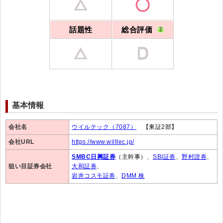
話題性
総合評価
基本情報
会社名
ウイルテック（7087）
【東証2部】
会社URL
https://www.willtec.jp/
SMBC日興証券
（主幹事）、
SBI証券
、
野村證券
、
狙い目証券会社
大和証券
、
岩井コスモ証券
、
DMM 株