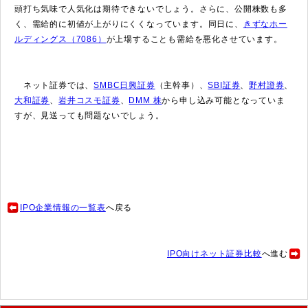
頭打ち気味で人気化は期待できないでしょう。さらに、公開株数も多
く、需給的に初値が上がりにくくなっています。同日に、
きずなホー
ルディングス（7086）
が上場することも需給を悪化させています。
ネット証券では、
SMBC日興証券
（主幹事）、
SBI証券
、
野村證券
、
大和証券
、
岩井コスモ証券
、
DMM 株
から申し込み可能となっていま
すが、見送っても問題ないでしょう。
IPO企業情報の一覧表
へ戻る
IPO向けネット証券比較
へ進む