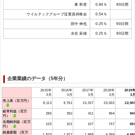
東 和登
0.84％
90日間
ウイルテックグループ従業員持株会
0.54％
田中 伸也
0.25％
90日間
水谷 辰雄
0.25％
90日間
企業業績のデータ（5年分）
2015年
2016年
2017年
2018年
2019
3月
3月
3月
3月
3
売上高（百万円）
8,113
9,761
10,337
20,002
22,90
経常利益（百万
285
392
411
994
94
円）
当期純利益（百万
225
101
107
747
65
円）
純資産額 （百万
1,870
1,927
1,988
4,099
4,68