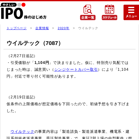
トップページ
>
企業情報
>
2020年
> ウイルテック
ウイルテック（7087）
（2月27日追記）
・引受価額が「
1,104円
」で決まりました。仮に、特別売り気配では
じまった時は、誠意買い（
シンジケートカバー取引
）により「1,104
円」付近で寄り付く可能性があります。
（2月19日追記）
仮条件の上限価格が想定価格を下回ったので、初値予想を引き下げま
した。
ウイルテック
の事業内容は「製造請負・製造派遣事業、機電系・建
設系技術者派遣事業、受託製造事業」で、東証2部上場の中型案件（想