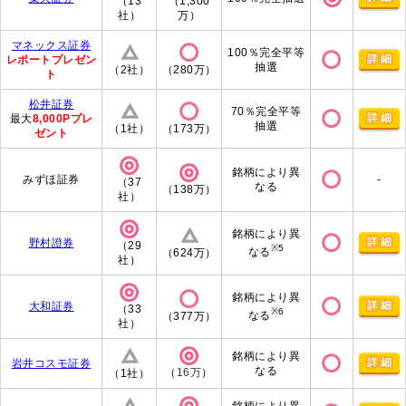
（13
（1,300
社）
万）
マネックス証券
100％完全平等
詳細
レポートプレゼン
抽選
（2社）
（280万）
ト
松井証券
70％完全平等
詳細
最大
8,000Pプレ
抽選
（1社）
（173万）
ゼント
銘柄により異
みずほ証券
-
（37
なる
（138万）
社）
銘柄により異
詳細
野村證券
（29
※5
なる
（624万）
社）
銘柄により異
詳細
大和証券
（33
※6
なる
（377万）
社）
銘柄により異
詳細
岩井コスモ証券
なる
（
16万
）
（1社）