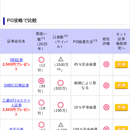
PO攻略で比較
取扱い
ネット
※2
口座数
※1
総合
証券
数
※3
証券会社名
（ライバ
PO抽選方法
評価
徹底研
（2025
ル）
究へ
年）
SBI証券
詳細
2,500円プレゼン
45％完全抽選
（1500万
（12
ト
※4
社）
）
銘柄により異
詳細
SMBC日興証券
（36
なる
（303万）
社）
三菱UFJ eスマー
ト証券
詳細
10％平等抽選
（18
2,500円プレゼン
（190万）
社）
ト
詳細
楽天証券
100％完全抽選