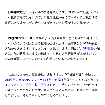
口座開設数
は、ライバルの多さを表します。PO株への投資はメジャ
ーな投資方法ではないので、口座開設数が多くてもそれほど気にする
必要はありませんが、少ない方がチャンスは広がるのは確かです。
PO抽選方法
は、IPO抽選のように証券会社ごとに明確な指針は出て
いないので、管理人による推測が含まれます。基本的にはIPOの抽選
方法から大きくずれることはないと見ています。例えば、
SBI証券
の場
合は、私の経験上、多くの株数を申し込むと当選確率が上がるので、
IPOの抽選システムをそのまま利用していると想像ができます。
以上のことから、証券会社を比較すると、PO当選を狙う場合には、
SBI証券
、
三菱UFJ eスマート証券
、
楽天証券
辺りがおすすめと言えま
す。
マネックス証券
、
松井証券
は件数こそ少ないものの、その分ライ
バルも少なめで狙い目です。資金的な余裕があれば、店頭証券も準備
しておくと、さらに当たりやすくなるでしょう。