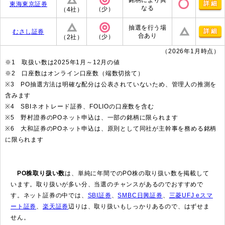
銘柄により異
詳細
東海東京証券
なる
（少）
（4社）
抽選を行う場
詳細
むさし証券
合あり
（少）
（2社）
（2026年1月時点）
※1 取扱い数は2025年1月～12月の値
※2 口座数はオンライン口座数（端数切捨て）
※3 PO抽選方法は明確な配分は公表されていないため、管理人の推測を
含みます
※4 SBIネオトレード証券、FOLIOの口座数を含む
※5 野村證券のPOネット申込は、一部の銘柄に限られます
※6 大和証券のPOネット申込は、原則として同社が主幹事を務める銘柄
に限られます
PO株取り扱い数
は、単純に年間でのPO株の取り扱い数を掲載して
います。取り扱いが多い分、当選のチャンスがあるのでおすすめで
す。ネット証券の中では、
SBI証券
、
SMBC日興証券
、
三菱UFJ eスマ
ート証券
、
楽天証券
辺りは、取り扱いもしっかりあるので、はずせま
せん。