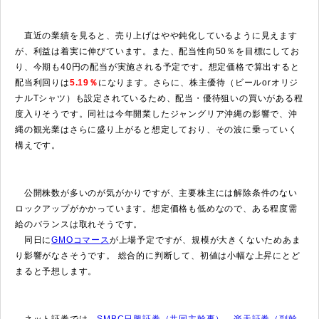
直近の業績を見ると、売り上げはやや鈍化しているように見えます
が、利益は着実に伸びています。また、配当性向50％を目標にしてお
り、今期も40円の配当が実施される予定です。想定価格で算出すると
配当利回りは
5.19％
になります。さらに、株主優待（ビールorオリジ
ナルTシャツ）も設定されているため、配当・優待狙いの買いがある程
度入りそうです。同社は今年開業したジャングリア沖縄の影響で、沖
縄の観光業はさらに盛り上がると想定しており、その波に乗っていく
構えです。
公開株数が多いのが気がかりですが、主要株主には解除条件のない
ロックアップがかかっています。想定価格も低めなので、ある程度需
給のバランスは取れそうです。
同日に
GMOコマース
が上場予定ですが、規模が大きくないためあま
り影響がなさそうです。 総合的に判断して、初値は小幅な上昇にとど
まると予想します。
ネット証券では、
SMBC日興証券（共同主幹事）
、
楽天証券（副幹