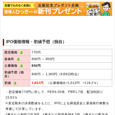
IPO価格情報・初値予想（独自）
想定価格
770円
仮条件
800円 ～ 850円
公募価格
850円
初値予想（独
900円 ～ 1,300円（9月8日時点）
自）
初値
1,863円
（公募価格比+1,013円 +119.2％）
・想定価格770円に対して、PER4.30倍、PBR1.7倍、配当利回り
15.63％
※直近期末の決算数値をもとに、IPOによる調達資金と新規発行株数を
考慮して計算しています。
1株あたり利益178.9円、1株あたり純資産464.7円、1株あたり配当金