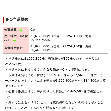
IPO当選株数
公募株数
0株
売出株数（OA含
31,697,600株（国内：21,252,100株、海外：
む）
10,445,500株）
31,697,600株（国内：
21,252,100株
、海外：
当選株数合計
10,445,500株）
・当選株数は21,252,100株。売買単位が100株なので、当たりは計
212,521枚
。
・当選本数は非常に多く、
かなり当たりやすい
部類に入る。
・仮条件決定時に売出株数が21,672,400株から27,563,200株に、オ
ーバーアロットメントによる売出が3,250,800株から4,134,400株に変
更されました。
・公募価格決定時に、海外売り出し株数が10,445,500 株で確定しま
した。
・
親引け
によるオリオンビール従業員持株会などへの売付けがおこな
われます。2,242,700株が公開株数から減ります。