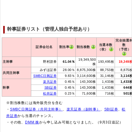
幹事証券リスト（管理人独自予想あり）
完全抽選
当選本数
数
証券会社名
割当率
割当株数
（枚）
（予想）
19,349,500
主幹事
野村證券
61.04％
193,495枚
19,349
株
みずほ証券
28.00％
8,875,300株
88,753枚
8,875
共同主幹事
SMBC日興証券
9.83％
3,114,600株
31,146枚
3,114
楽天証券
0.45％
143,300株
1,433枚
1,433
幹事
SBI証券
0.45％
143,300株
1,433枚
644
松井証券
0.23％
71,600株
716枚
501
※割当株数には海外販売分を含む
・
SMBC日興証券（共同主幹事）
、
楽天証券（副幹事）
、
SBI証券
、
松
井証券
から当選のチャンス。
・その他、
DMM 株
から申し込み可能となりました。（9月3日追記）