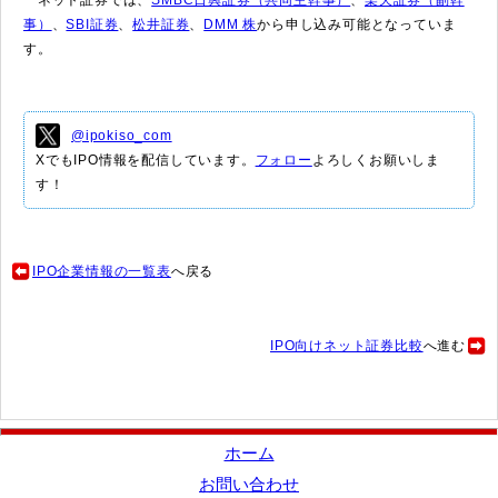
事）
、
SBI証券
、
松井証券
、
DMM 株
から申し込み可能となっていま
す。
@ipokiso_com
XでもIPO情報を配信しています。
フォロー
よろしくお願いしま
す！
IPO企業情報の一覧表
へ戻る
IPO向けネット証券比較
へ進む
ホーム
お問い合わせ