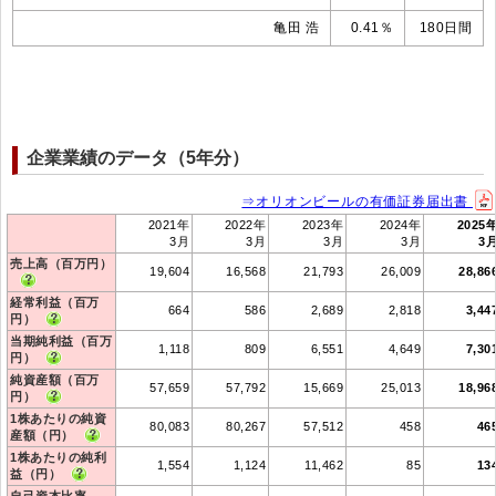
亀田 浩
0.41％
180日間
企業業績のデータ（5年分）
⇒オリオンビールの有価証券届出書
2021年
2022年
2023年
2024年
2025
3月
3月
3月
3月
3
売上高（百万円）
19,604
16,568
21,793
26,009
28,86
経常利益（百万
664
586
2,689
2,818
3,44
円）
当期純利益（百万
1,118
809
6,551
4,649
7,30
円）
純資産額（百万
57,659
57,792
15,669
25,013
18,96
円）
1株あたりの純資
80,083
80,267
57,512
458
46
産額（円）
1株あたりの純利
1,554
1,124
11,462
85
13
益（円）
自己資本比率