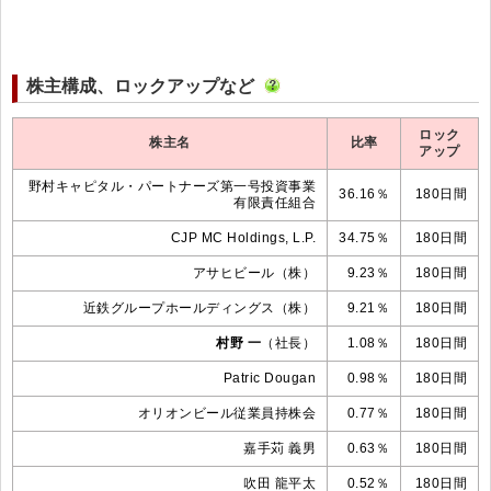
株主構成、ロックアップなど
ロック
株主名
比率
アップ
野村キャピタル・パートナーズ第一号投資事業
36.16％
180日間
有限責任組合
CJP MC Holdings, L.P.
34.75％
180日間
アサヒビール（株）
9.23％
180日間
近鉄グループホールディングス（株）
9.21％
180日間
村野 一
（社長）
1.08％
180日間
Patric Dougan
0.98％
180日間
オリオンビール従業員持株会
0.77％
180日間
嘉手苅 義男
0.63％
180日間
吹田 龍平太
0.52％
180日間