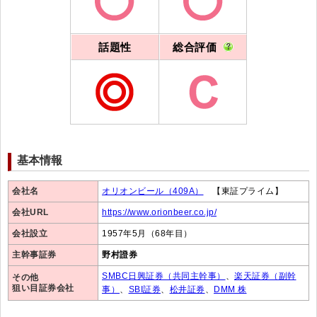
話題性
総合評価
基本情報
会社名
オリオンビール（409A）
【東証プライム】
会社URL
https://www.orionbeer.co.jp/
会社設立
1957年5月（68年目）
主幹事証券
野村證券
SMBC日興証券（共同主幹事）
、
楽天証券（副幹
その他
狙い目証券会社
事）
、
SBI証券
、
松井証券
、
DMM 株