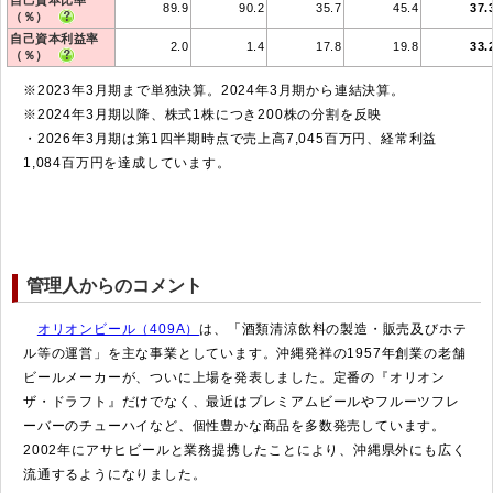
89.9
90.2
35.7
45.4
37.
（％）
自己資本利益率
2.0
1.4
17.8
19.8
33.
（％）
※2023年3月期まで単独決算。2024年3月期から連結決算。
※2024年3月期以降、株式1株につき200株の分割を反映
・2026年3月期は第1四半期時点で売上高7,045百万円、経常利益
1,084百万円を達成しています。
管理人からのコメント
オリオンビール（409A）
は、「酒類清涼飲料の製造・販売及びホテ
ル等の運営」を主な事業としています。沖縄発祥の1957年創業の老舗
ビールメーカーが、ついに上場を発表しました。定番の『オリオン
ザ・ドラフト』だけでなく、最近はプレミアムビールやフルーツフレ
ーバーのチューハイなど、個性豊かな商品を多数発売しています。
2002年にアサヒビールと業務提携したことにより、沖縄県外にも広く
流通するようになりました。