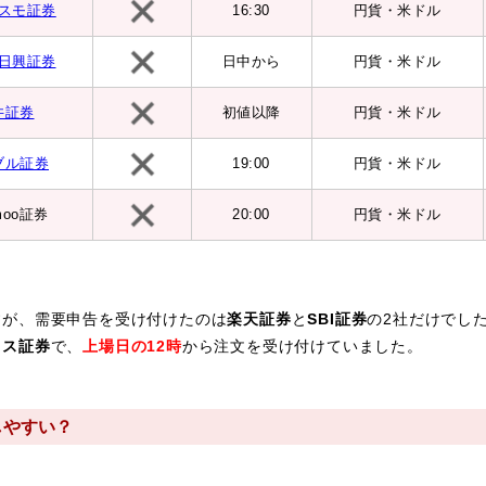
スモ証券
16:30
円貨・米ドル
C日興証券
日中から
円貨・米ドル
井証券
初値以降
円貨・米ドル
ブル証券
19:00
円貨・米ドル
moo証券
20:00
円貨・米ドル
が、需要申告を受け付けたのは
楽天証券
と
SBI証券
の2社だけでし
クス証券
で、
上場日の12時
から注文を受け付けていました。
しやすい？