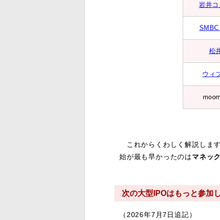
岩井コ
SMB
松
ウィ
moo
これからくわしく解説します
始が最も早かったのは
マネッ
次の大型IPOはもっと参加
（2026年7月7日追記）