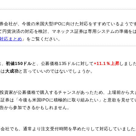
券会社が、今後の米国大型IPOに向けた対応をすすめているようで
えて円貨決済の対応を検討、マネックス証券は専用システムの準備を
対応まとめ
」をご覧ください。
は、
初値150ドル
と、公募価格135ドルに対して
+11.1％上昇
しまし
のは
大成功
と言っていいのではないでしょうか。
人投資家が公募価格で購入するチャンスがあったため、上場前から大
券は「今後も米国IPOに積極的に取り組みたい」と意欲を見せている
申告から参加できるかもしれません。
会社でも、通常より注文受付時間を早めたりして対応していました