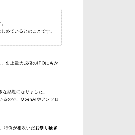
す。
はじめているとのことです。
た。史上最大規模のIPOにもか
きな話題になりました。
ので、OpenAIやアンソロ
。特例が相次いだ
お祭り騒ぎ