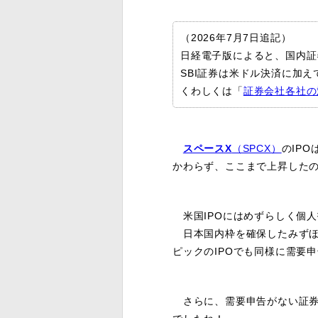
（2026年7月7日追記）
日経電子版によると、国内証
SBI証券は米ドル決済に加
くわしくは「
証券会社各社の
スペースX
（SPCX）
のIPO
かわらず、ここまで上昇した
米国IPOにはめずらしく個
日本国内枠を確保したみずほ証
ピックのIPOでも同様に需要
さらに、需要申告がない証券