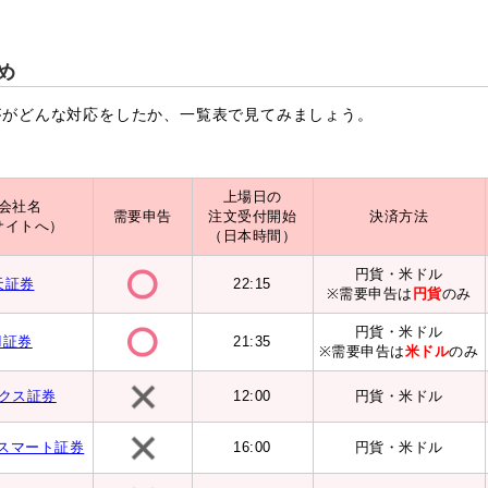
め
がどんな対応をしたか、一覧表で見てみましょう。
上場日の
会社名
需要申告
注文受付開始
決済方法
サイトへ）
（日本時間）
円貨・米ドル
天証券
22:15
※需要申告は
円貨
のみ
円貨・米ドル
I証券
21:35
※需要申告は
米ドル
のみ
クス証券
12:00
円貨・米ドル
eスマート証券
16:00
円貨・米ドル