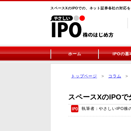
スペースXのIPOでの、ネット証券各社の対応
ホーム
IPOの基
トップページ
>
コラム
> 
スペースXのIPO
執筆者：やさしいIPO株