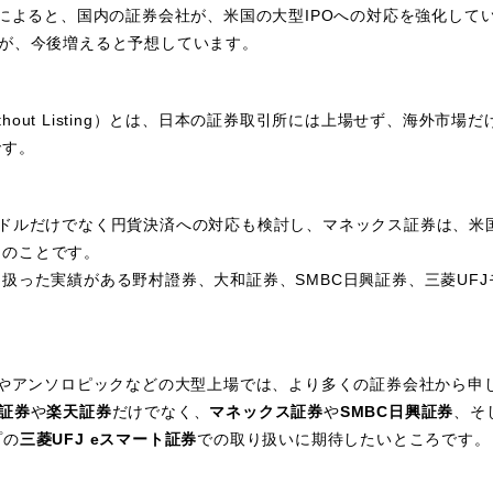
によると、国内の証券会社が、米国の大型IPOへの対応を強化してい
が、今後増えると予想しています。
ring Without Listing）とは、日本の証券取引所には上場せず、海
です。
ドルだけでなく円貨決済への対応も検討し、マネックス証券は、米国
とのことです。
扱った実績がある野村證券、大和証券、SMBC日興証券、三菱UF
Iやアンソロピックなどの大型上場では、より多くの証券会社から申
I証券
や
楽天証券
だけでなく、
マネックス証券
や
SMBC日興証券
、そ
プの
三菱UFJ eスマート証券
での取り扱いに期待したいところです。