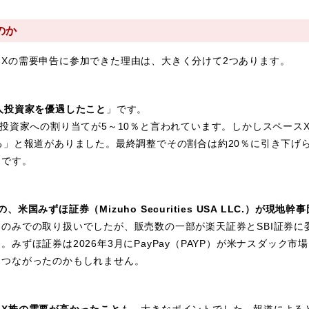
のか
Xの需要申告に参加できた理由は、大きく分けて2つあります。
人投資家を優遇したこと
」です。
投資家への割り当てが5～10％と言われています。しかしスペース
る」と報道がありました。最終調整でその割合は約20％に引き下げ
さです。
米国みずほ証券（Mizuho Securities USA LLC.）が現地
のみでの取り扱いでしたが、販売数の一部が楽天証券とSBI証券に
みずほ証券は2026年3月にPayPay（PAYP）が米ナスダック市
につながったのかもしれません。