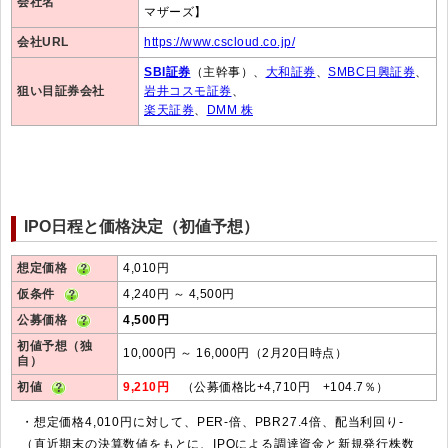
会社名
マザーズ】
会社URL
https://www.cscloud.co.jp/
SBI証券
（主幹事）、
大和証券
、
SMBC日興証券
、
狙い目証券会社
岩井コスモ証券
、
楽天証券
、
DMM 株
IPO日程と価格決定（初値予想）
想定価格
4,010円
仮条件
4,240円 ～ 4,500円
公募価格
4,500円
初値予想（独
10,000円 ～ 16,000円（2月20日時点）
自）
初値
9,210円
（公募価格比+4,710円 +104.7％）
・想定価格4,010円に対して、PER-倍、PBR27.4倍、配当利回り-
（直近期末の決算数値をもとに、IPOによる調達資金と新規発行株数