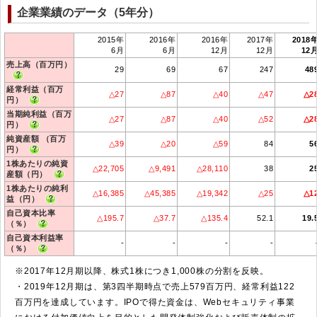
企業業績のデータ（5年分）
2015年
2016年
2016年
2017年
2018
6月
6月
12月
12月
12
売上高（百万円）
29
69
67
247
48
経常利益（百万
△27
△87
△40
△47
△2
円）
当期純利益（百万
△27
△87
△40
△52
△2
円）
純資産額 （百万
△39
△20
△59
84
5
円）
1株あたりの純資
△22,705
△9,491
△28,110
38
2
産額（円）
1株あたりの純利
△16,385
△45,385
△19,342
△25
△1
益（円）
自己資本比率
△195.7
△37.7
△135.4
52.1
19.
（％）
自己資本利益率
-
-
-
-
（％）
※2017年12月期以降、株式1株につき1,000株の分割を反映。
・2019年12月期は、第3四半期時点で売上579百万円、経常利益122
百万円を達成しています。IPOで得た資金は、Webセキュリティ事業