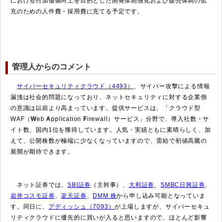
における付加価値向上を目的とした開発体制強化および販売体制の拡
充のための人件費・採用費に充てる予定です。
管理人からのコメント
サイバーセキュリティクラウド（4493）
、サイバー攻撃による情報
漏洩は社会的問題になっており、ネットセキュリティに対する企業側
の意識は以前より高まっています。提供サービスは、「クラウド型
WAF（
W
eb
A
pplication
F
irewall）サービス」分野で、導入社数・サ
イト数、国内1位を獲得しています。人気・実績ともに素晴らしく、加
えて、公開株数が極端に少なくなっていますので、需給で初値高騰の
展開が期待できます。
ネット証券では、
SBI証券
（主幹事）、
大和証券
、
SMBC日興証券
、
岩井コスモ証券
、
楽天証券
、
DMM 株
から申し込み可能となっていま
す。同日に、
アディッシュ（7093）
が上場しますが、サイバーセキュ
リティクラウドに優先的に買いが入ると思いますので、ほとんど影響