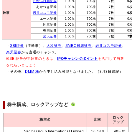
SMBC日興証券
1.00％
700株
7枚
0
あかつき証券
1.00％
700株
7枚
0
幹事
岩井コスモ証券
1.00％
700株
7枚
0
エース証券
1.00％
700株
7枚
0
岡三証券
1.00％
700株
7枚
0
香川証券
1.00％
700株
7枚
0
楽天証券
1.00％
700株
7枚
7
・
SBI証券
（主幹事）、
大和証券
、
SMBC日興証券
、
岩井コスモ証券
、
楽天証券
から当選のチャンス。
※SBI証券が主幹事のときは、
IPOチャレンジポイント
を活用して当選
をねらいましょう！
・その他、
DMM 株
から申し込み可能となりました。（3月3日追記）
株主構成、ロックアップなど
ロック
株主名
比率
アップ
Vector Group International Limited
16.48％
90日間