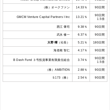
（株）オークファン
14.33％
90日間
90日間
GMCM Venture Capital Partners I Inc
13.21％
1.5倍
西江 肇司
9.38％
90日間
武永 修一
6.37％
90日間
大野 暉
（社長）
5.21％
180日間
海老根 智仁
4.17％
90日間
90日間
B Dash Fund ３号投資事業有限責任組合
3.74％
1.5倍
（株）AMBITION
2.88％
90日間
Ｓ173（株）
2.54％
90日間