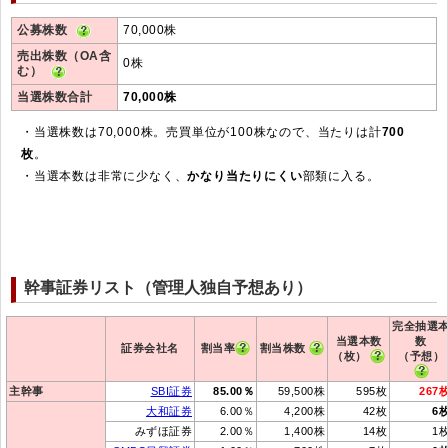
公募株数
70,000株
売出株数（OA含
0株
む）
当選株数合計
70,000株
・当選株数は70,000株。売買単位が100株なので、当たりは計
700
枚
。
・当選本数は非常に少なく、
かなり当たりにくい
部類に入る。
幹事証券リスト（管理人独自予想あり）
完全抽選
当選本数
数
証券会社名
割当率
割当株数
（枚）
（予想）
主幹事
SBI証券
85.00％
59,500株
595枚
267
大和証券
6.00％
4,200株
42枚
6
みずほ証券
2.00％
1,400株
14枚
1