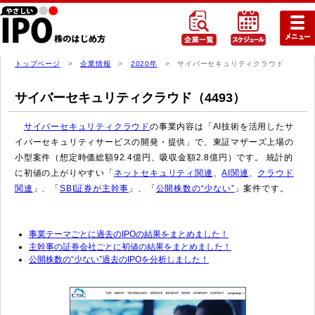
トップページ
>
企業情報
>
2020年
> サイバーセキュリティクラウド
サイバーセキュリティクラウド（4493）
サイバーセキュリティクラウド
の事業内容は「AI技術を活用したサ
イバーセキュリティサービスの開発・提供」で、東証マザーズ上場の
小型案件（想定時価総額92.4億円、吸収金額2.8億円）です。 統計的
に初値の上がりやすい「
ネットセキュリティ関連
、
AI関連
、
クラウド
関連
」、「
SBI証券が主幹事
」、「
公開株数の“少ない”
」案件です。
事業テーマごとに過去のIPOの結果をまとめました！
主幹事の証券会社ごとに初値の結果をまとめました！
公開株数の“少ない”過去のIPOを分析しました！