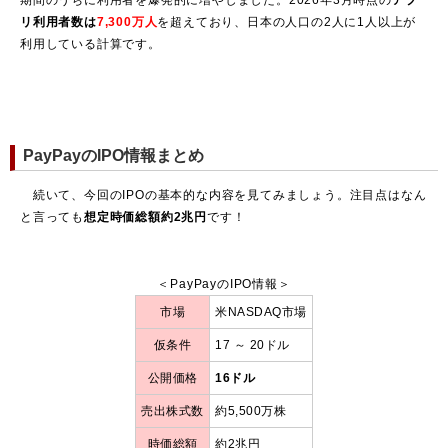
リ利用者数は
7,300万人
を超えており、日本の人口の2人に1人以上が
利用している計算です。
PayPayのIPO情報まとめ
続いて、今回のIPOの基本的な内容を見てみましょう。注目点はなん
と言っても
想定時価総額約2兆円
です！
＜PayPayのIPO情報＞
市場
米NASDAQ市場
仮条件
17 ～ 20ドル
公開価格
16ドル
売出株式数
約5,500万株
時価総額
約2兆円