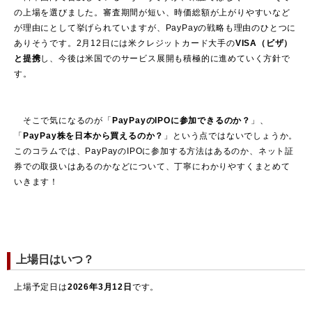
の上場を選びました。審査期間が短い、時価総額が上がりやすいなど
が理由にとして挙げられていますが、PayPayの戦略も理由のひとつに
ありそうです。2月12日には米クレジットカード大手の
VISA（ビザ）
と提携
し、今後は米国でのサービス展開も積極的に進めていく方針で
す。
そこで気になるのが「
PayPayのIPOに参加できるのか？
」、
「
PayPay株を日本から買えるのか？
」という点ではないでしょうか。
このコラムでは、PayPayのIPOに参加する方法はあるのか、ネット証
券での取扱いはあるのかなどについて、丁寧にわかりやすくまとめて
いきます！
上場日はいつ？
上場予定日は
2026年3月12日
です。