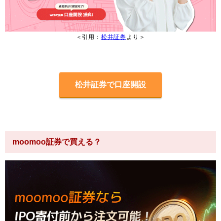
＜引用：
松井証券
より＞
松井証券で口座開設
moomoo証券で買える？