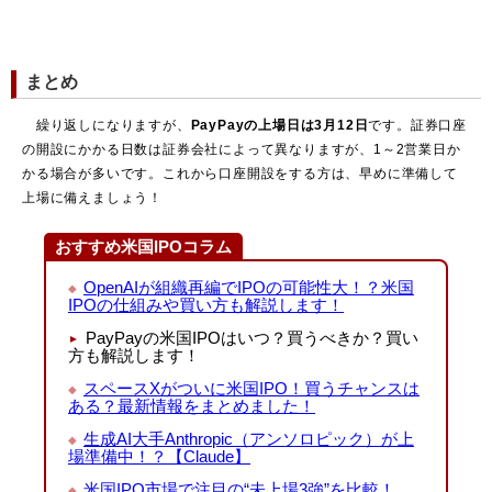
まとめ
繰り返しになりますが、
PayPayの上場日は3月12日
です。証券口座
の開設にかかる日数は証券会社によって異なりますが、1～2営業日か
かる場合が多いです。これから口座開設をする方は、早めに準備して
上場に備えましょう！
おすすめ米国IPOコラム
OpenAIが組織再編でIPOの可能性大！？米国
IPOの仕組みや買い方も解説します！
PayPayの米国IPOはいつ？買うべきか？買い
方も解説します！
スペースXがついに米国IPO！買うチャンスは
ある？最新情報をまとめました！
生成AI大手Anthropic（アンソロピック）が上
場準備中！？【Claude】
米国IPO市場で注目の“未上場3強”を比較！