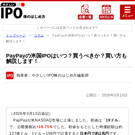
このページには広告リンクが含まれます
トップページ
>
コラム
> PayPayの米国IPOはいつ？買うべきか？買い方も
解説します！
PayPayの米国IPOはいつ？買うべきか？買い方も
解説します！
執筆者：やさしいIPO株のはじめ方編集部
公開日：
2026年3月10日
（2026年3月13日追記）
PayPayが米NASDAQ市場に上場しました。初値は「
19ドル
」
で、公開価格比
+18.75％
でした。初値をもとにした時価総額は約
127億ドル、1ドル＝159円で計算すると
日本円で約2兆円
です。