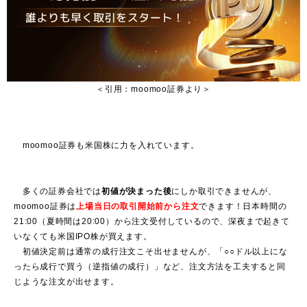
＜引用：moomoo証券より＞
moomoo証券も米国株に力を入れています。
多くの証券会社では
初値が決まった後
にしか取引できませんが、
moomoo証券は
上場当日の取引開始前から注文
できます！日本時間の
21:00（夏時間は20:00）から注文受付しているので、深夜まで起きて
いなくても米国IPO株が買えます。
初値決定前は通常の成行注文こそ出せませんが、「○○ドル以上にな
ったら成行で買う（逆指値の成行）」など、注文方法を工夫すると同
じような注文が出せます。