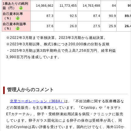
1株あたりの純利
14,066,662
11,773,455
14,763,498
84
9
益（円）
自己資本比率
87.3
92.5
87.4
90.9
89.
（％）
自己資本利益率
37.6
26.0
27.5
25.9
26.
（％）
※2022年3月期まで単独決算。2023年3月期から連結決算。
※2023年3月期以降、株式1株につき200,000株の分割を反映
・2025年3月期は第3四半期時点で売上高7,258百万円、経常利益
3,990百万円を達成しています。
管理人からのコメント
北里コーポレーション（368A）
は、「不妊治療に関する医療機器な
どの製造販売」を主な事業としています。『Cryotop』や『キタザト
ETカテーテル』、卵子・受精卵凍結用試薬を病院・クリニックに販売
しています。卵子ガラス固化法による卵子の保存は受精率が高く、同
社のCryotopは高い評価を受けています。国内だけでなく、海外110か