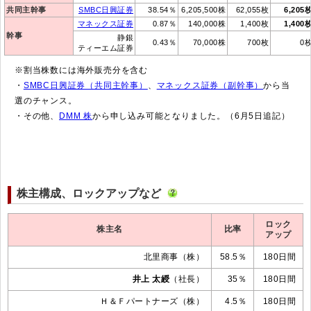
共同主幹事
SMBC日興証券
38.54％
6,205,500株
62,055枚
6,205
マネックス証券
0.87％
140,000株
1,400枚
1,400
幹事
静銀
0.43％
70,000株
700枚
0
ティーエム証券
※割当株数には海外販売分を含む
・
SMBC日興証券（共同主幹事）
、
マネックス証券（副幹事）
から当
選のチャンス。
・その他、
DMM 株
から申し込み可能となりました。（6月5日追記）
株主構成、ロックアップなど
ロック
株主名
比率
アップ
北里商事（株）
58.5％
180日間
井上 太綬
（社長）
35％
180日間
Ｈ＆Ｆパートナーズ（株）
4.5％
180日間