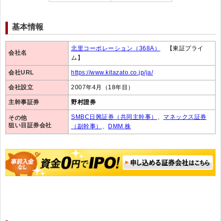
基本情報
北里コーポレーション（368A）
【東証プライ
会社名
ム】
会社URL
https://www.kitazato.co.jp/ja/
会社設立
2007年4月（18年目）
主幹事証券
野村證券
SMBC日興証券（共同主幹事）
、
マネックス証券
その他
狙い目証券会社
（副幹事）
、
DMM 株