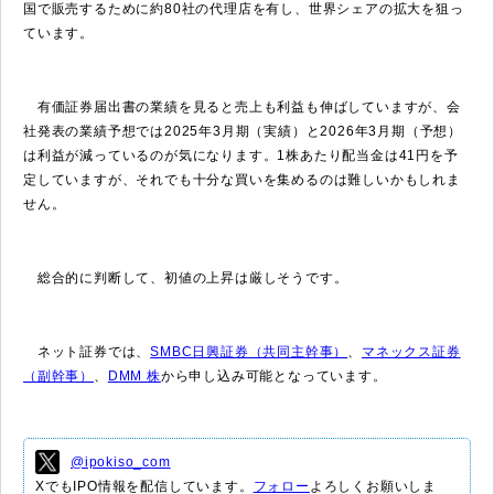
国で販売するために約80社の代理店を有し、世界シェアの拡大を狙っ
ています。
有価証券届出書の業績を見ると売上も利益も伸ばしていますが、会
社発表の業績予想では2025年3月期（実績）と2026年3月期（予想）
は利益が減っているのが気になります。1株あたり配当金は41円を予
定していますが、それでも十分な買いを集めるのは難しいかもしれま
せん。
総合的に判断して、初値の上昇は厳しそうです。
ネット証券では、
SMBC日興証券（共同主幹事）
、
マネックス証券
（副幹事）
、
DMM 株
から申し込み可能となっています。
@ipokiso_com
XでもIPO情報を配信しています。
フォロー
よろしくお願いしま