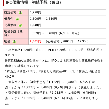
IPO価格情報・初値予想（独自）
想定価格
1,220円
仮条件
1,300円 ～ 1,340円
公募価格
1,340円
初値予想（独
1,259円 ～ 1,480円（6月16日時点）
自）
初値
2,001円
（公募価格比+661円 +49.3％）
・想定価格1,220円に対して、PER12.29倍、PBR3.0倍、配当利回り
3.28％
※直近期末の決算数値をもとに、IPOによる調達資金と新規発行株数を
考慮して計算しています。
1株あたり利益99.3円、1株あたり純資産401.5円、1株あたり配当金
40.0円
・仮条件に伴い、初音予想を「1,122円 ～ 1,400円（5月22日時
点）」から「1,232円 ～ 1,480円（6月9日時点）」に変更しました。
・引受価額に伴い、初値予想を「1,232円 ～ 1,480円（6月9日時
点）」から「1,259円 ～ 1,480円（6月16日時点）」に変更しまし
た。