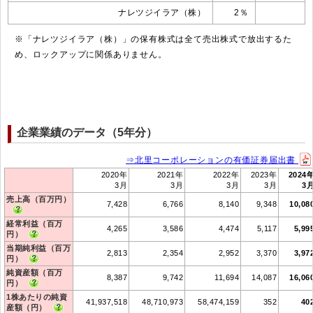
ナレツジイラア（株）
2％
※「ナレツジイラア（株）」の保有株式は全て売出株式で放出するた
め、ロックアップに関係ありません。
企業業績のデータ（5年分）
⇒北里コーポレーションの有価証券届出書
2020年
2021年
2022年
2023年
2024
3月
3月
3月
3月
3
売上高（百万円）
7,428
6,766
8,140
9,348
10,08
経常利益（百万
4,265
3,586
4,474
5,117
5,99
円）
当期純利益（百万
2,813
2,354
2,952
3,370
3,97
円）
純資産額（百万
8,387
9,742
11,694
14,087
16,06
円）
1株あたりの純資
41,937,518
48,710,973
58,474,159
352
40
産額（円）