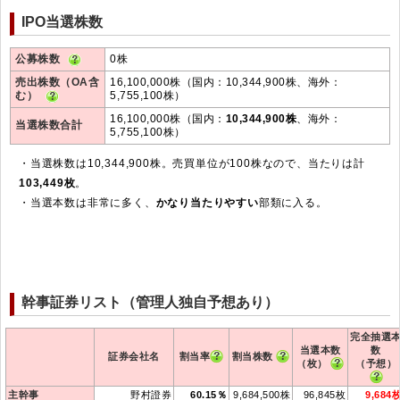
IPO当選株数
公募株数
0株
売出株数（OA含
16,100,000株（国内：10,344,900株、海外：
む）
5,755,100株）
16,100,000株（国内：
10,344,900株
、海外：
当選株数合計
5,755,100株）
・当選株数は10,344,900株。売買単位が100株なので、当たりは計
103,449枚
。
・当選本数は非常に多く、
かなり当たりやすい
部類に入る。
幹事証券リスト（管理人独自予想あり）
完全抽選
当選本数
数
証券会社名
割当率
割当株数
（枚）
（予想）
主幹事
野村證券
60.15％
9,684,500株
96,845枚
9,684