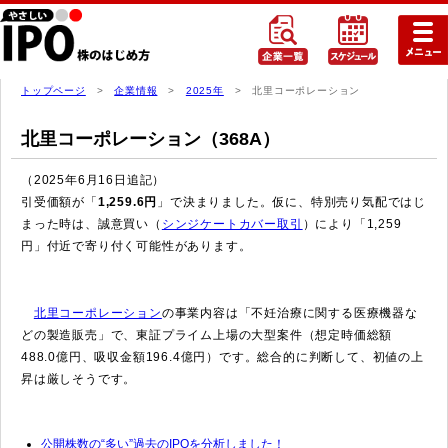
トップページ
>
企業情報
>
2025年
> 北里コーポレーション
北里コーポレーション（368A）
（2025年6月16日追記）
引受価額が「
1,259.6円
」で決まりました。仮に、特別売り気配ではじ
まった時は、誠意買い（
シンジケートカバー取引
）により「1,259
円」付近で寄り付く可能性があります。
北里コーポレーション
の事業内容は「不妊治療に関する医療機器な
どの製造販売」で、東証プライム上場の大型案件（想定時価総額
488.0億円、吸収金額196.4億円）です。総合的に判断して、初値の上
昇は厳しそうです。
公開株数の“多い”過去のIPOを分析しました！