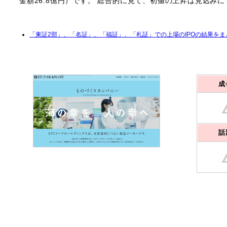
金額26.8億円）です。 総合的に見て、初値の上昇は見込み
「東証2部」、「名証」、「福証」、「札証」での上場のIPOの結果を
成
話