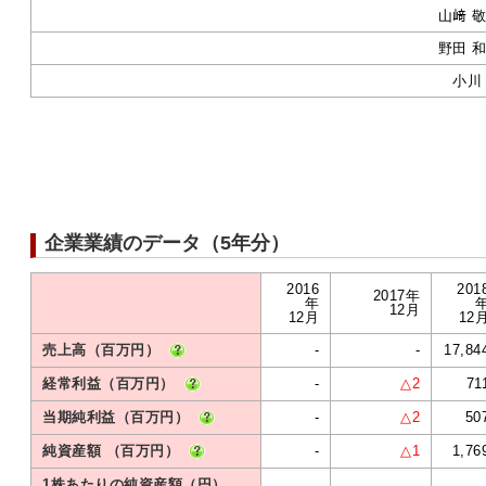
山﨑 
野田 
小川
企業業績のデータ（5年分）
2016
201
2017年
年
12月
12月
12
売上高（百万円）
-
-
17,84
経常利益（百万円）
-
△2
71
当期純利益（百万円）
-
△2
50
純資産額 （百万円）
-
△1
1,76
1株あたりの純資産額（円）