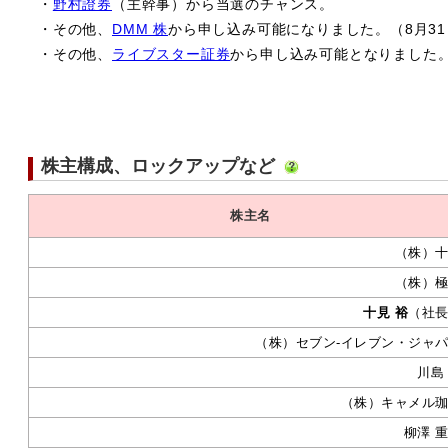
・
野村證券
（主幹事）から当選のチャンス。
・その他、
DMM 株
から申し込み可能になりました。（8月3
・その他、
ライブスター証券
から申し込み可能となりました。
株主構成、ロックアップなど
株主名
（株）
（株）
十見 裕
（社
（株）セブン‐イレブン・ジャ
川島
（株）キャメル
柳澤 