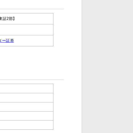
証2部】
ター証券