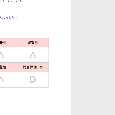
にくいでしょう。
まとめました！
長性
割安性
題性
総合評価