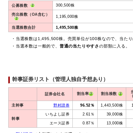
300,500株
公募株数
売出株数（OA含む）
1,195,000株
当選株数合計
1,495,500株
・当選株数は1,495,500株。売買単位が100株なので、当た
・当選本数は一般的で、
普通の当たりやすさ
の部類に入る。
幹事証券リスト（管理人独自予想あり）
割当率
割当株数
証券会社名
主幹事
野村證券
96.52％
1,443,500株
いちよし証券
2.61％
39,000株
幹事
エース証券
0.87％
13,000株