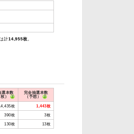
りは計
14,955枚
。
当選本数
完全抽選本数
（枚）
（予想）
14,435枚
1,443枚
390枚
3枚
130枚
13枚