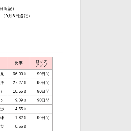
1日追記）
（9月8日追記）
ロック
比率
アップ
十見
36.00％
90日間
極洋
27.27％
90日間
長）
18.55％
90日間
パン
9.09％
90日間
 渉
4.55％
珈琲
1.82％
90日間
重英
0.55％