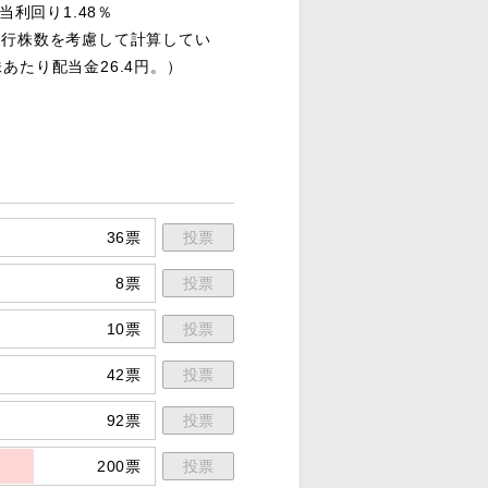
配当利回り1.48％
発行株数を考慮して計算してい
株あたり配当金26.4円。）
36票
投票
8票
投票
10票
投票
42票
投票
92票
投票
200票
投票