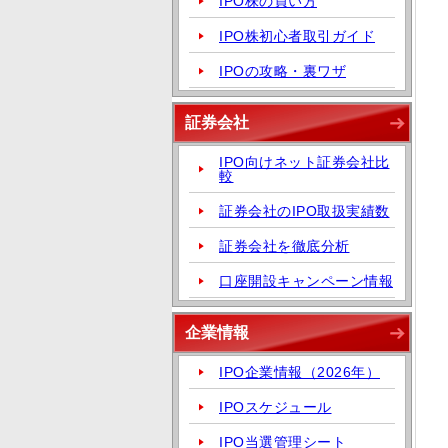
IPO株の買い方
IPO株初心者取引ガイド
IPOの攻略・裏ワザ
証券会社
IPO向けネット証券会社比
較
証券会社のIPO取扱実績数
証券会社を徹底分析
口座開設キャンペーン情報
企業情報
IPO企業情報（2026年）
IPOスケジュール
IPO当選管理シート