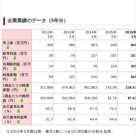
企業業績のデータ（5年分）
2012年
2013年
2014年
2015年
2016
3月
3月
3月
3月
3
売上高（百万円）
336
496
553
649
84
経常利益（百万
39
78
127
187
32
円）
当期純利益（百万
24
48
78
124
20
円）
純資産額 （百万
89
137
216
340
55
円）
1株あたりの純資
371,898
574,852
902,983
142.06
229.4
産額（円）
1株あたりの純利
100,659
202,954
328,130
51.76
87.4
益（円）
自己資本比率
60.2
59.9
57.4
70.3
70.
（％）
自己資本利益率
31.7
42.9
44.4
44.6
47.
（％）
※2015年3月期以降、株式1株につき10,000株の分割を反映。