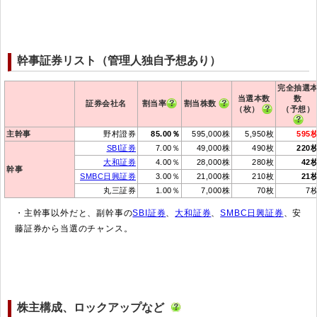
幹事証券リスト（管理人独自予想あり）
完全抽選
当選本数
数
証券会社名
割当率
割当株数
（枚）
（予想）
主幹事
野村證券
85.00％
595,000株
5,950枚
595
SBI証券
7.00％
49,000株
490枚
220
大和証券
4.00％
28,000株
280枚
42
幹事
SMBC日興証券
3.00％
21,000株
210枚
21
丸三証券
1.00％
7,000株
70枚
7
・主幹事以外だと、副幹事の
SBI証券
、
大和証券
、
SMBC日興証券
、安
藤証券から当選のチャンス。
株主構成、ロックアップなど