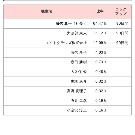
ロック
株主名
比率
アップ
藤代 真一
（社長）
64.47％
90日間
大須賀 康人
16.12％
90日間
エイトクラウズ株式会社
12.09％
90日間
藤代 厚子
4.03％
森田 勝樹
0.73％
大久保 俊
0.48％
鬼塚 康介
0.32％
高野 真理子
0.32％
石井 昌彦
0.19％
小金沢 淳二
0.16％