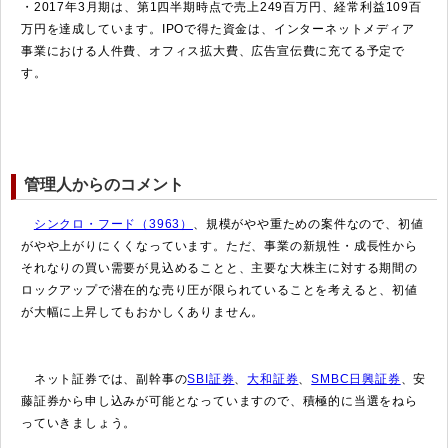
・2017年3月期は、第1四半期時点で売上249百万円、経常利益109百
万円を達成しています。IPOで得た資金は、インターネットメディア
事業における人件費、オフィス拡大費、広告宣伝費に充てる予定で
す。
管理人からのコメント
シンクロ・フード（3963）
、規模がやや重ための案件なので、初値
がやや上がりにくくなっています。ただ、事業の新規性・成長性から
それなりの買い需要が見込めることと、主要な大株主に対する期間の
ロックアップで潜在的な売り圧が限られていることを考えると、初値
が大幅に上昇してもおかしくありません。
ネット証券では、
副幹事の
SBI証券
、
大和証券
、
SMBC日興証券
、安
藤証券から申し込みが可能となっていますので、積極的に当選をねら
っていきましょう。