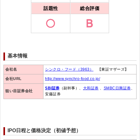
話題性
総合評価
基本情報
会社名
シンクロ・フード（3963）
【東証マザーズ】
会社URL
http://www.synchro-food.co.jp/
SBI証券
（副幹事）、
大和証券
、
SMBC日興証券
、
狙い目証券会社
安藤証券
IPO日程と価格決定（初値予想）