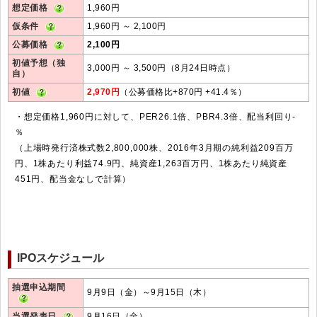
想定価格
1,960円
仮条件
1,960円 ～ 2,100円
公募価格
2,100円
初値予想（独
3,000円 ～ 3,500円（8月24日時点）
自）
初値
2,970円
（公募価格比+870円 +41.4％）
・想定価格1,960円に対して、PER26.1倍、PBR4.3倍、配当利回り-
％
（上場時発行済株式数2,800,000株、2016年3月期の純利益209百万
円、1株あたり利益74.9円、純資産1,263百万円、1株あたり純資産
451円、配当金なしで計算）
IPOスケジュール
抽選申込期間
9月9日（金）～9月15日（木）
当選発表日
9月16日（金）