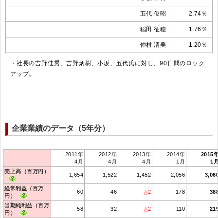
五代 俊昭
2.74％
稲田 征穂
1.76％
仲村 淸美
1.20％
・社長の吉野佳秀、吉野炳樹、小坂、五代氏に対し、90日間のロック
アップ。
企業業績のデータ（5年分）
2011年
2012年
2013年
2014年
2015
4月
4月
4月
1月
1
売上高（百万円）
1,654
1,522
1,452
2,056
3,06
経常利益（百万
60
46
△2
178
38
円）
当期純利益（百万
58
32
△2
110
21
円）