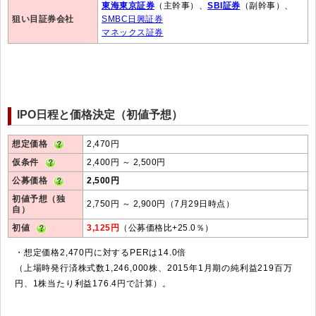
東海東京証券
（主幹事）、
SBI証券
（副幹事）、
狙い目証券会社
SMBC日興証券
マネックス証券
IPO日程と価格決定（初値予想）
想定価格
2,470円
仮条件
2,400円 ～ 2,500円
公募価格
2,500円
初値予想（独
2,750円 ～ 2,900円（7月29日時点）
自）
初値
3,125円
（公募価格比+25.0％）
・想定価格2,470円に対するPERは14.0倍
（上場時発行済株式数1,246,000株、2015年1月期の純利益219百万
円、1株当たり利益176.4円で計算）。