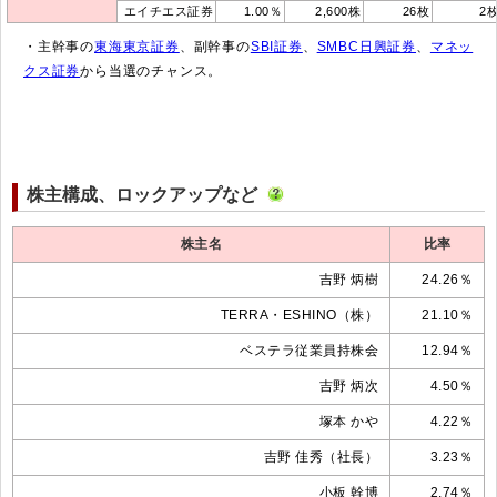
エイチエス証券
1.00％
2,600株
26枚
2
・主幹事の
東海東京証券
、副幹事の
SBI証券
、
SMBC日興証券
、
マネッ
クス証券
から当選のチャンス。
株主構成、ロックアップなど
株主名
比率
吉野 炳樹
24.26％
TERRA・ESHINO（株）
21.10％
ベステラ従業員持株会
12.94％
吉野 炳次
4.50％
塚本 かや
4.22％
吉野 佳秀（社長）
3.23％
小板 幹博
2.74％