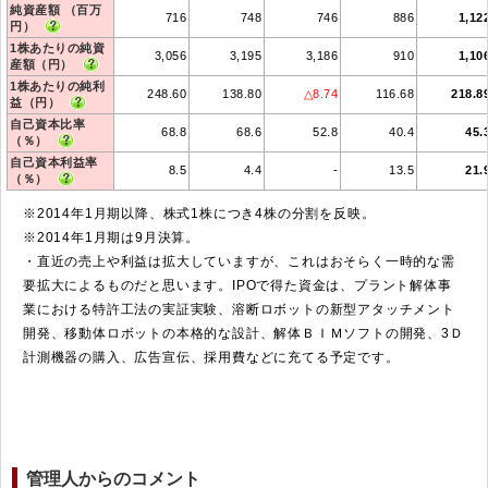
純資産額 （百万
716
748
746
886
1,12
円）
1株あたりの純資
3,056
3,195
3,186
910
1,10
産額（円）
1株あたりの純利
248.60
138.80
△8.74
116.68
218.8
益（円）
自己資本比率
68.8
68.6
52.8
40.4
45.
（％）
自己資本利益率
8.5
4.4
-
13.5
21.
（％）
※2014年1月期以降、株式1株につき4株の分割を反映。
※2014年1月期は9月決算。
・直近の売上や利益は拡大していますが、これはおそらく一時的な需
要拡大によるものだと思います。IPOで得た資金は、プラント解体事
業における特許工法の実証実験、溶断ロボットの新型アタッチメント
開発、移動体ロボットの本格的な設計、解体ＢＩＭソフトの開発、3Ｄ
計測機器の購入、広告宣伝、採用費などに充てる予定です。
管理人からのコメント