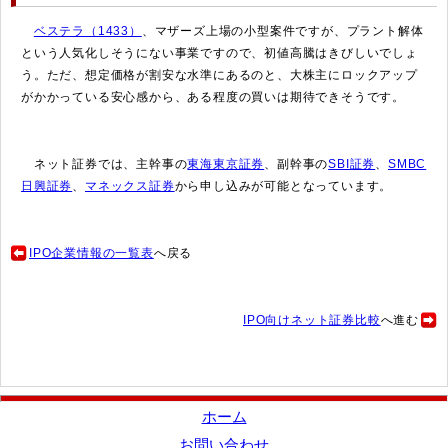
ベステラ（1433）
、マザーズ上場の小型案件ですが、プラント解体
という人気化しそうにない事業ですので、初値高騰はきびしいでしょ
う。ただ、想定価格が割安な水準にあるのと、大株主にロックアップ
がかかっている安心感から、ある程度の買いは期待できそうです。
ネット証券では、主幹事の
東海東京証券
、副幹事の
SBI証券
、
SMBC
日興証券
、
マネックス証券
から申し込みが可能となっています。
IPO企業情報の一覧表
へ戻る
IPO向けネット証券比較
へ進む
ホーム
お問い合わせ