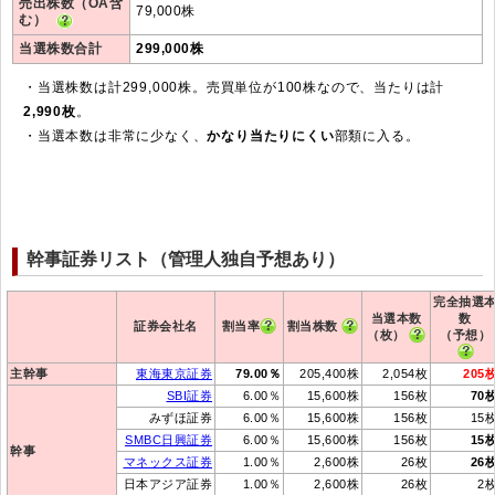
売出株数（OA含
79,000株
む）
当選株数合計
299,000株
・当選株数は計299,000株。売買単位が100株なので、当たりは計
2,990枚
。
・当選本数は非常に少なく、
かなり当たりにくい
部類に入る。
幹事証券リスト（管理人独自予想あり）
完全抽選
当選本数
数
証券会社名
割当率
割当株数
（枚）
（予想）
主幹事
東海東京証券
79.00％
205,400株
2,054枚
205
SBI証券
6.00％
15,600株
156枚
70
みずほ証券
6.00％
15,600株
156枚
15
SMBC日興証券
6.00％
15,600株
156枚
15
幹事
マネックス証券
1.00％
2,600株
26枚
26
日本アジア証券
1.00％
2,600株
26枚
2