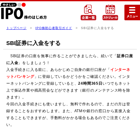
トップページ
>
IPO株初心者取引ガイド
> SBI証券に入金をする
SBI証券に入金をする
SBI証券の口座を無事に作ることができましたら、続いて「
証券口座
に入金
」をしましょう！
入金手続きに入る前に、あらかじめご自身の銀行口座が「
インターネ
ットバンキング
」に登録しているかどうかをご確認ください。インタ
ーネットバンキングに登録していると、
24時間365日
いつでもネット
上で振込作業や残高照会などができます（銀行のメンテナンス時を除
きます）。
今回の入金手続きにも使いますし、無料で作れるので、まだの方は登
録することをおすすめします。また、ATMや銀行の窓口から直接入金
することもできますが、手数料がかかる場合もあるのでご注意くださ
い。