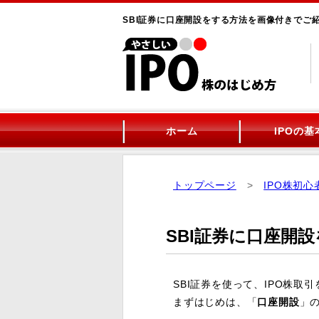
SBI証券に口座開設をする方法を画像付きでご
ホーム
IPOの基
トップページ
>
IPO株初
SBI証券に口座開
SBI証券を使って、IPO株
まずはじめは、「
口座開設
」