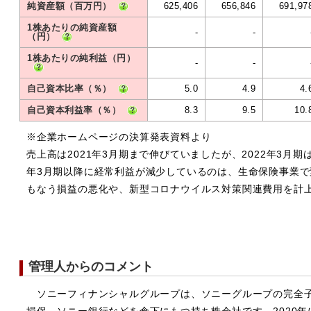
純資産額（百万円）
625,406
656,846
691,97
1株あたりの純資産額
-
-
（円）
1株あたりの純利益（円）
-
-
自己資本比率（％）
5.0
4.9
4.
自己資本利益率（％）
8.3
9.5
10.
※企業ホームページの決算発表資料より
売上高は2021年3月期まで伸びていましたが、2022年3月期
年3月期以降に経常利益が減少しているのは、生命保険事業
もなう損益の悪化や、新型コロナウイルス対策関連費用を計
管理人からのコメント
ソニーフィナンシャルグループは、ソニーグループの完全子