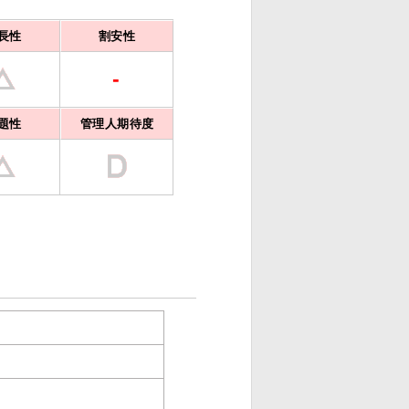
長性
割安性
-
題性
管理人期待度