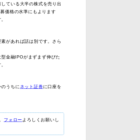
有している大半の株式を売り出
公募価格の水準にもよります
す。
素があれば話は別です。さら
。
大型金融IPOがまずまず伸びた
す。
今のうちに
ネット証券
に口座を
。
す。
フォロー
よろしくお願いし