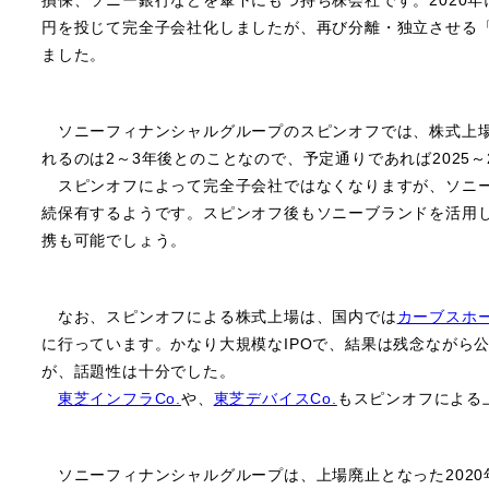
損保、ソニー銀行などを傘下にもつ持ち株会社です。2020年に
円を投じて完全子会社化しましたが、再び分離・独立させる
ました。
ソニーフィナンシャルグループのスピンオフでは、株式上場
れるのは2～3年後とのことなので、予定通りであれば2025～
スピンオフによって完全子会社ではなくなりますが、ソニー
続保有するようです。スピンオフ後もソニーブランドを活用
携も可能でしょう。
なお、スピンオフによる株式上場は、国内では
カーブスホー
に行っています。かなり大規模なIPOで、結果は残念ながら
が、話題性は十分でした。
東芝インフラCo.
や、
東芝デバイスCo.
もスピンオフによる
ソニーフィナンシャルグループは、上場廃止となった2020年