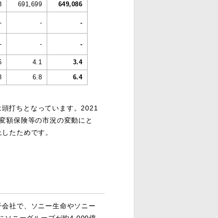
8
691,699
649,086
-
-
-
-
-
-
6
4.1
3.4
8
6.8
6.4
は頭打ちとなっています。2021
で変額保険等の市況の変動にと
上したためです。
会社で、ソニー生命やソニー