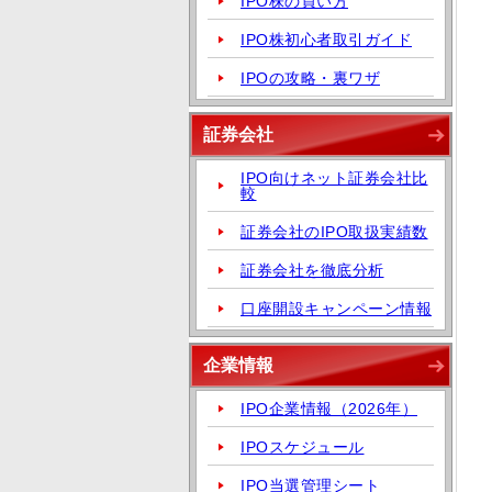
IPO株の買い方
IPO株初心者取引ガイド
IPOの攻略・裏ワザ
証券会社
IPO向けネット証券会社比
較
証券会社のIPO取扱実績数
証券会社を徹底分析
口座開設キャンペーン情報
企業情報
IPO企業情報（2026年）
IPOスケジュール
IPO当選管理シート