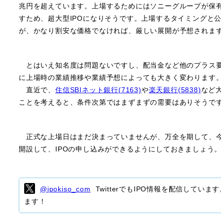
兆円を超えています。上場するためにはソニーグループが保
すため、超大型IPOになりそうです。上場するタイミングと
が、かなり割安な価格でなければ、厳しい展開が予想されま
とはいえ知名度は問題ないですし、配当金など他のプラス要
に上場時の業績推移や業績予想によっても大きく変わります
直近で、
住信SBIネット銀行(7163)
や
楽天銀行(5838)
など
ことを考えると、条件次第ではまずまずの需要はありそうで
正式な上場日はまだ決まっていませんが、万全を期して、
開設して、IPOの申し込みができるようにしておきましょう
@ipokiso_com
TwitterでもIPO情報を配信していま
ます！