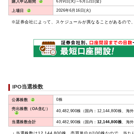
6月9日(火)～6月12日(金)
購入申込期間
2026年6月16日(火)
上場日
※証券会社によって、スケジュールが異なることがあるので
IPO当選株数
0株
公募株数
売出株数（OA含む）
40,482,900株（国内：12,144,800株、海外
当選株数合計
40,482,900株（国内：
12,144,800株
、海外：
・当選株数は12,144,800株。売買単位が100株なので、当た