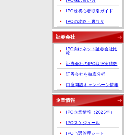
IPO株の買い方
IPO株初心者取引ガイド
IPOの攻略・裏ワザ
証券会社
IPO向けネット証券会社比
較
証券会社のIPO取扱実績数
証券会社を徹底分析
口座開設キャンペーン情報
企業情報
IPO企業情報（2025年）
IPOスケジュール
IPO当選管理シート