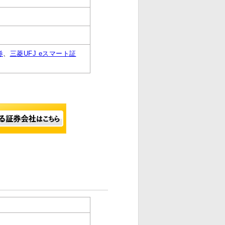
券
、
三菱UFJ eスマート証