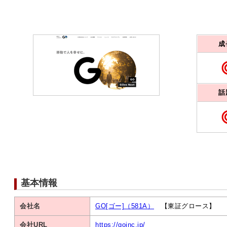
成
話
基本情報
会社名
GO[ゴー]（581A）
【東証グロース】
会社URL
https://goinc.jp/