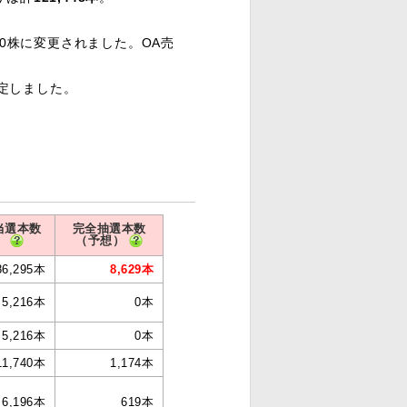
800株に変更されました。OA売
確定しました。
当選本数
完全抽選本数
（予想）
86,295本
8,629本
5,216本
0本
5,216本
0本
11,740本
1,174本
6,196本
619本