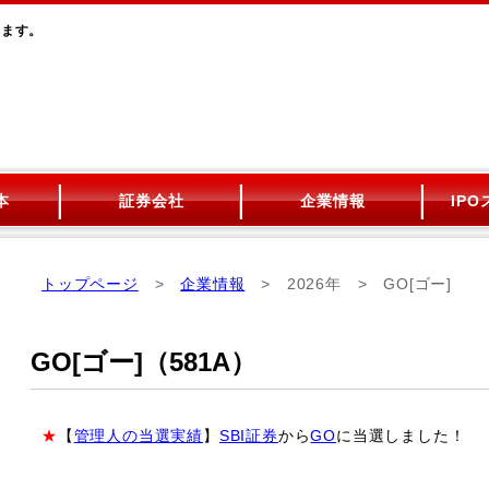
います。
本
証券会社
企業情報
IP
トップページ
>
企業情報
> 2026年 > GO[ゴー]
GO[ゴー]（581A）
★
【
管理人の当選実績
】
SBI証券
から
GO
に当選しました！