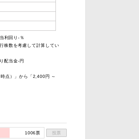
）
配当利回り-％
発行株数を考慮して計算してい
たり配当金-円
日時点）」から「2,400円 ～
1006票
投票