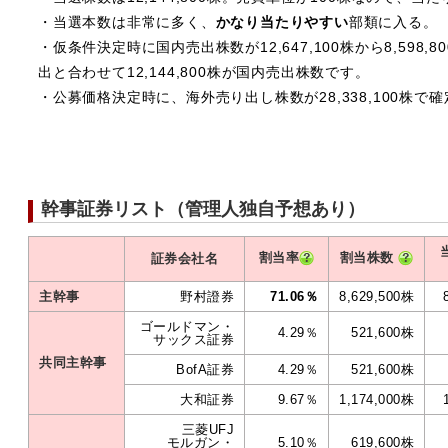
・当選本数は非常に多く、
かなり当たりやすい
部類に入る。
・仮条件決定時に国内売出株数が12,647,100株から8,598,
出と合わせて12,144,800株が国内売出株数です。
・公募価格決定時に、海外売り出し株数が28,338,100株で
幹事証券リスト（管理人独自予想あり）
割当率
割当株数
証券会社名
主幹事
野村證券
71.06％
8,629,500株
ゴールドマン・
4.29％
521,600株
サックス証券
共同主幹事
BofA証券
4.29％
521,600株
大和証券
9.67％
1,174,000株
三菱UFJ
モルガン・
5.10％
619,600株