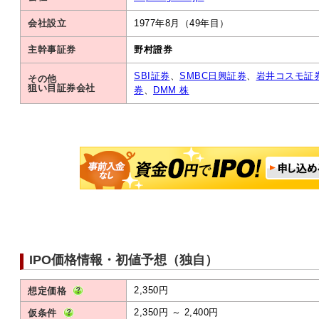
会社設立
1977年8月（49年目）
主幹事証券
野村證券
SBI証券
、
SMBC日興証券
、
岩井コスモ証
その他
狙い目証券会社
券
、
DMM 株
IPO価格情報・初値予想（独自）
2,350円
想定価格
2,350円 ～ 2,400円
仮条件