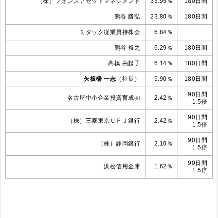
（株）フォンスアセットマネジメント
33.95％
180日間
熊谷 勝弘
23.80％
180日間
ミダック従業員持株会
6.84％
熊谷 裕之
6.29％
180日間
高橋 由起子
6.14％
180日間
矢板橋 一志
（社長）
5.90％
180日間
90日間
名古屋中小企業投資育成㈱
2.42％
1.5倍
90日間
（株）三菱東京ＵＦＪ銀行
2.42％
1.5倍
90日間
（株）静岡銀行
2.10％
1.5倍
90日間
浜松信用金庫
1.62％
1.5倍