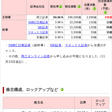
完全抽選
当選本数
数
証券会社名
割当率
割当株数
（枚）
（予想）
主幹事
岡三証券
90.06％
299,000株
2,990枚
299
SMBC日興証券
3.98％
13,200株
132枚
13
SBI証券
3.98％
13,200株
132枚
59
幹事
マネックス証券
0.99％
3,300株
33枚
33
安藤証券
0.99％
3,300株
33枚
3
・
SMBC日興証券
（副幹事）、
SBI証券
、
マネックス証券
から当選のチ
ャンス。
・その他、
岡三オンライン証券
から申し込みが可能となりました（11
月22日追記）。
株主構成、ロックアップなど
ロック
株主名
比率
アップ