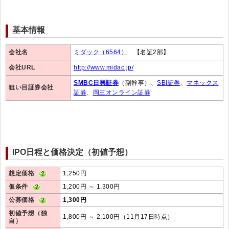
基本情報
会社名
ミダック（6564）
【名証2部】
会社URL
http://www.midac.jp/
SMBC日興証券
（副幹事）、
SBI証券
、
マネックス
狙い目証券会社
証券
、
岡三オンライン証券
IPO日程と価格決定（初値予想）
想定価格
1,250円
仮条件
1,200円 ～ 1,300円
公募価格
1,300円
初値予想（独
1,800円 ～ 2,100円（11月17日時点）
自）