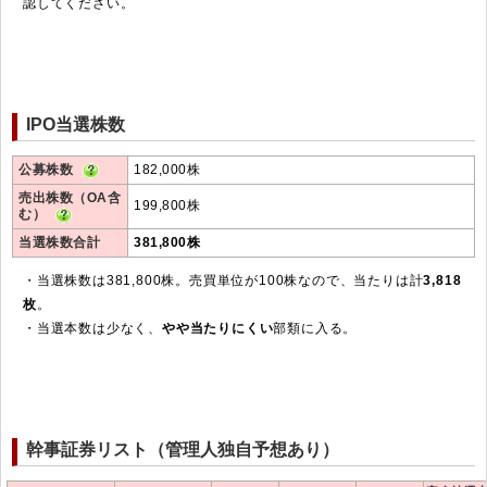
認してください。
IPO当選株数
公募株数
182,000株
売出株数（OA含
199,800株
む）
当選株数合計
381,800株
・当選株数は381,800株。売買単位が100株なので、当たりは計
3,818
枚
。
・当選本数は少なく、
やや当たりにくい
部類に入る。
幹事証券リスト（管理人独自予想あり）