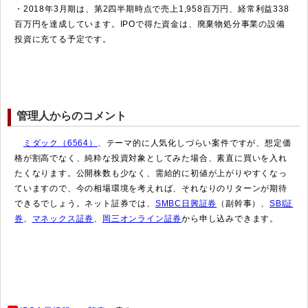
・2018年3月期は、第2四半期時点で売上1,958百万円、経常利益338
百万円を達成しています。IPOで得た資金は、廃棄物処分事業の設備
投資に充てる予定です。
管理人からのコメント
ミダック（6564）
、テーマ的に人気化しづらい案件ですが、想定価
格が割高でなく、純粋な投資対象としてみた場合、素直に買いを入れ
たくなります。公開株数も少なく、需給的に初値が上がりやすくなっ
ていますので、今の相場環境を考えれば、それなりのリターンが期待
できるでしょう。ネット証券では、
SMBC日興証券
（副幹事）、
SBI証
券
、
マネックス証券
、
岡三オンライン証券
から申し込みできます。