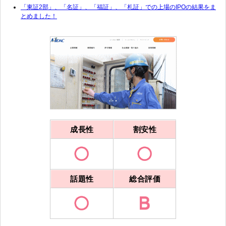
「東証2部」、「名証」、「福証」、「札証」での上場のIPOの結果をま
とめました！
成長性
割安性
話題性
総合評価