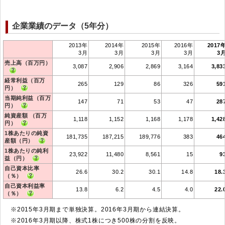
企業業績のデータ（5年分）
2013年
2014年
2015年
2016年
2017
3月
3月
3月
3月
3
売上高（百万円）
3,087
2,906
2,869
3,164
3,83
経常利益（百万
265
129
86
326
59
円）
当期純利益（百万
147
71
53
47
28
円）
純資産額 （百万
1,118
1,152
1,168
1,178
1,42
円）
1株あたりの純資
181,735
187,215
189,776
383
46
産額（円）
1株あたりの純利
23,922
11,480
8,561
15
9
益（円）
自己資本比率
26.6
30.2
30.1
14.8
18.
（％）
自己資本利益率
13.8
6.2
4.5
4.0
22.
（％）
※2015年3月期まで単独決算。2016年3月期から連結決算。
※2016年3月期以降、株式1株につき500株の分割を反映。