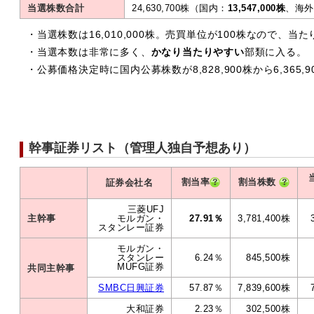
当選株数合計
24,630,700株（国内：
13,547,000株
、海外：
・当選株数は16,010,000株。売買単位が100株なので、当た
・当選本数は非常に多く、
かなり当たりやすい
部類に入る。
・公募価格決定時に国内公募株数が8,828,900株から6,365
幹事証券リスト（管理人独自予想あり）
割当率
割当株数
証券会社名
三菱UFJ
主幹事
モルガン・
27.91％
3,781,400株
スタンレー証券
モルガン・
スタンレー
6.24％
845,500株
MUFG証券
共同主幹事
SMBC日興証券
57.87％
7,839,600株
大和証券
2.23％
302,500株