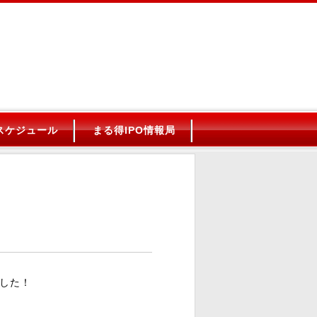
Oスケジュール
まる得IPO情報局
した！