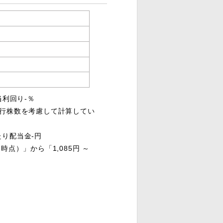
当利回り-％
発行株数を考慮して計算してい
たり配当金-円
日時点）」から「1,085円 ～