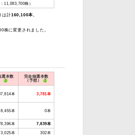
11,083,700株）
りは計
160,100本
。
,900株に変更されました。
当選本数
完全抽選本数
（予想）
37,814本
3,781本
8,455本
0本
78,396本
7,839本
3,025本
302本