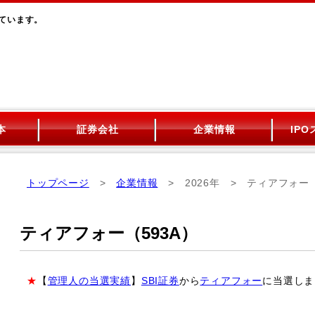
しています。
本
証券会社
企業情報
IP
トップページ
>
企業情報
> 2026年 > ティアフォー
ティアフォー（593A）
★
【
管理人の当選実績
】
SBI証券
から
ティアフォー
に当選しま