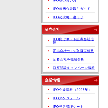
IPO株の買い方
IPO株初心者取引ガイド
IPOの攻略・裏ワザ
証券会社
IPO向けネット証券会社比
較
証券会社のIPO取扱実績数
証券会社を徹底分析
口座開設キャンペーン情報
企業情報
IPO企業情報（2025年）
IPOスケジュール
IPO当選管理シート