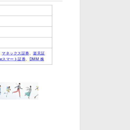
】
、
マネックス証券
、
楽天証
 eスマート証券
、
DMM 株