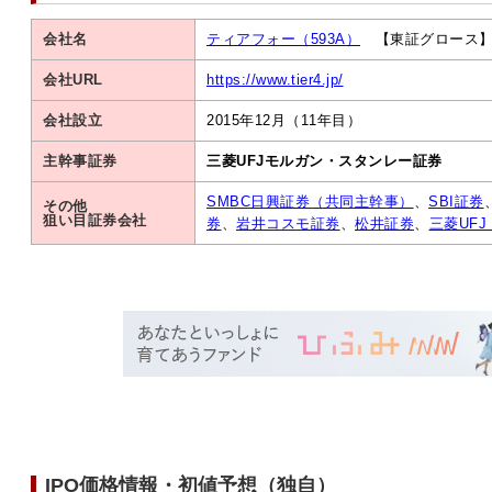
会社名
ティアフォー（593A）
【東証グロース
会社URL
https://www.tier4.jp/
会社設立
2015年12月（11年目）
主幹事証券
三菱UFJモルガン・スタンレー証券
SMBC日興証券（共同主幹事）
、
SBI証券
その他
狙い目証券会社
券
、
岩井コスモ証券
、
松井証券
、
三菱UFJ
IPO価格情報・初値予想（独自）