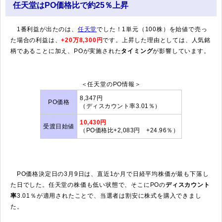
任天堂はPO価格比で約25％上昇
1番利益が出たのは、
任天堂
でした！1単元（100株）を始値で売っ
た場合の利益は、
+20万8,300円
です。上昇した理由としては、人気銘
柄であることに加え、POが実施された
タイミング
が影響しています。
＜任天堂のPO情報＞
8,347円
PO価格
（ディスカウント率3.01％）
10,430円
受渡日始値
（PO価格比+2,083円 +24.96％）
PO価格決定日の3月9日は、直近1か月で日経平均株価が最も下落し
た日でした。任天堂の株価も低い状態で、そこにPOの
ディスカウント
率
3.01％が適用されたことで、当選者は割安に株式を購入できまし
た。