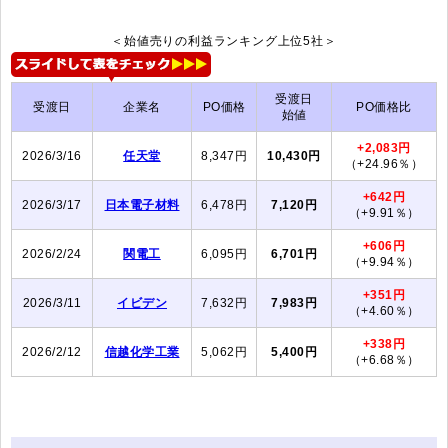
＜始値売りの利益ランキング上位5社＞
受渡日
受渡日
企業名
PO価格
PO価格比
始値
+2,083円
2026/3/16
任天堂
8,347円
10,430円
（+24.96％）
+642円
2026/3/17
日本電子材料
6,478円
7,120円
（+9.91％）
+606円
2026/2/24
関電工
6,095円
6,701円
（+9.94％）
+351円
2026/3/11
イビデン
7,632円
7,983円
（+4.60％）
+338円
2026/2/12
信越化学工業
5,062円
5,400円
（+6.68％）