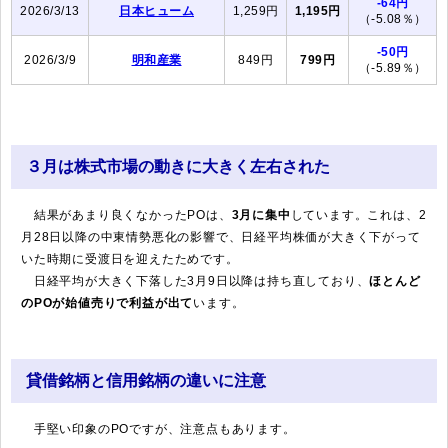
-64円
2026/3/13
日本ヒューム
1,259円
1,195円
（-5.08％）
-50円
2026/3/9
明和産業
849円
799円
（-5.89％）
３月は株式市場の動きに大きく左右された
結果があまり良くなかったPOは、
3月に集中
しています。これは、2
月28日以降の中東情勢悪化の影響で、日経平均株価が大きく下がって
いた時期に受渡日を迎えたためです。
日経平均が大きく下落した3月9日以降は持ち直しており、
ほとんど
のPOが始値売りで利益が出て
います。
貸借銘柄と信用銘柄の違いに注意
手堅い印象のPOですが、注意点もあります。