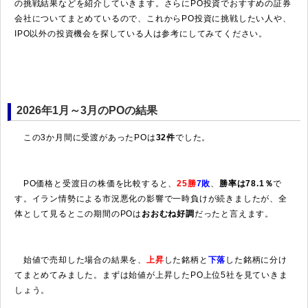
の挑戦結果などを紹介していきます。さらにPO投資でおすすめの証券
会社についてまとめているので、これからPO投資に挑戦したい人や、
IPO以外の投資機会を探している人は参考にしてみてください。
2026年1月～3月のPOの結果
この3か月間に受渡があったPOは
32件
でした。
PO価格と受渡日の株価を比較すると、
25勝
7敗
、
勝率は78.1％
で
す。イラン情勢による市況悪化の影響で一時負けが続きましたが、全
体として見るとこの期間のPOは
おおむね好調
だったと言えます。
始値で売却した場合の結果を、
上昇
した銘柄と
下落
した銘柄に分け
てまとめてみました。まずは始値が上昇したPO上位5社を見ていきま
しょう。