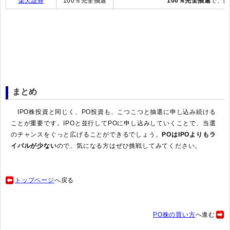
楽天証券
100％完全抽選
100％完全抽選
で、ほ
まとめ
IPO株投資と同じく、PO投資も、こつこつと抽選に申し込み続ける
ことが重要です。IPOと並行してPOに申し込みしていくことで、当選
のチャンスをぐっと広げることができるでしょう。
POはIPOよりもラ
イバルが少ない
ので、気になる方はぜひ挑戦してみてください。
トップページ
へ戻る
PO株の買い方
へ進む