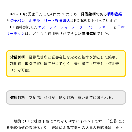
3/9～10に受渡日だった4件のPOのうち、
貸借銘柄
である
明和産業
と
ジャパン・ホテル・リート投資法人
はPO価格を上回っています。
PO価格割れした
エヌ・ティ・ティ・データ・イントラマート
と
日本
リーテック
は、どちらも信用売りができない
信用銘柄
でした。
貸借銘柄：
証券取引所と証券会社が定めた基準を満たした銘柄。
制度信用取引で買い建てだけでなく、売り建て（空売り・信用売
り）が可能。
信用銘柄：
制度信用取引が可能な銘柄。買い建てに限られる。
一般的にPOは株価下落につながりやすいイベントです。「公募によ
る株式価値の希薄化」や「売出による市場への大量の株式放出」をネ