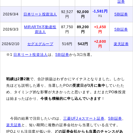
証券
-1,581円
92,527
92,000
2026/3/4
日本リート投資法人
SBI証券
※1
円
円
MIRARTH不動産投
87,750
89,200
+1,450
2026/3/3
SBI証券
資法人
円
円
円
+2,600
2026/2/10
セグエグループ
516円
542円
楽天証券
円
※1
日本リート投資法人
は、
SBI証券
から3口当選。
戦績は2勝2敗
で、合計損益はわずかにマイナスとなりました。しかし
先ほども説明した通り、当選したPOの
受渡日が3月に集中
していたた
め、タイミング的な影響が大きかったと思います。まだまだPO株投資
は始まったばかり、
今後も積極的に申し込んでいきます
！
今回の結果で注目したいのは、
三菱UFJ eスマート証券
、
SBI証券
、
楽天証券
と、短い期間に複数の証券会社から当選している点です。
IPOよりも注目度が低い分、
どの証券会社からも当選のチャンスがあ