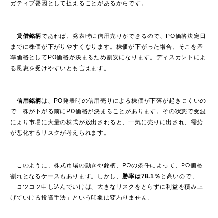
ガティブ要因として捉えることがあるからです。
貸借銘柄
であれば、発表時に信用売りができるので、PO価格決定日
までに株価が下がりやすくなります。株価が下がった場合、そこを基
準価格としてPO価格が決まるため割安になります。ディスカントによ
る恩恵を受けやすいとも言えます。
信用銘柄
は、PO発表時の信用売りによる株価が下落が起きにくいの
で、株が下がる前にPO価格が決まることがあります。その状態で受渡
により市場に大量の株式が放出されると、一気に売りに出され、需給
が悪化するリスクが考えられます。
このように、株式市場の動きや銘柄、POの条件によって、PO価格
割れとなるケースもあります。しかし、
勝率は78.1％
と高いので、
「コツコツ申し込んでいけば、大きなリスクをとらずに利益を積み上
げていける投資手法」という印象は変わりません。