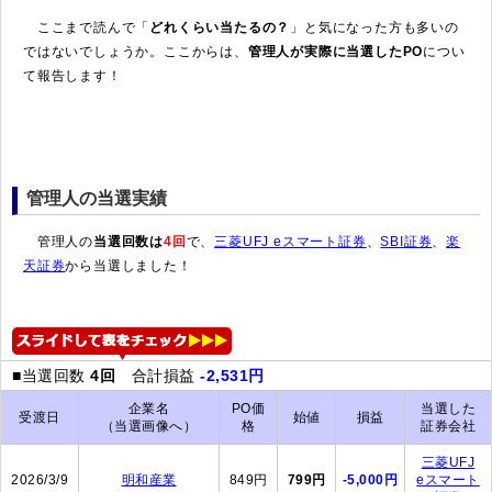
ここまで読んで「
どれくらい当たるの？
」と気になった方も多いの
ではないでしょうか。ここからは、
管理人が実際に当選したPO
につい
て報告します！
管理人の当選実績
管理人の
当選回数は
4回
で、
三菱UFJ eスマート証券
、
SBI証券
、
楽
天証券
から当選しました！
■当選回数
4回
合計損益
-2,531円
企業名
PO価
当選した
受渡日
始値
損益
（当選画像へ）
格
証券会社
三菱UFJ
2026/3/9
明和産業
849円
799円
-5,000円
eスマート