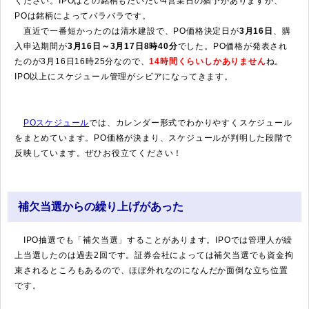
ください。IPOはどの銘柄もだいたい4営業日の猶予がありますが、
POは銘柄によってバラバラです。
直近で一番短かったのは清水建設で、PO価格決定日が
3月16日
、購
入申込期間が
3月16日～3月17日8時40分
でした。PO価格が発表され
たのが3月16日16時25分なので、
14時間くらいしかありません
ね。
IPO以上にスケジュール管理がシビアになってきます。
POスケジュール
では、カレンダー形式でわかりやすくスケジュール
をまとめています。PO価格が決まり、スケジュールが判明した段階で
反映しています。ぜひお役立てください！
補欠当選からの繰り上げがあった
IPO抽選でも「補欠当選」することがあります。IPOでは管理人が繰
上当選したのは過去2回です。証券会社によっては補欠当選でも資金拘
束されるところもあるので、ほぼ外れなのになんだか面倒な立ち位置
です。