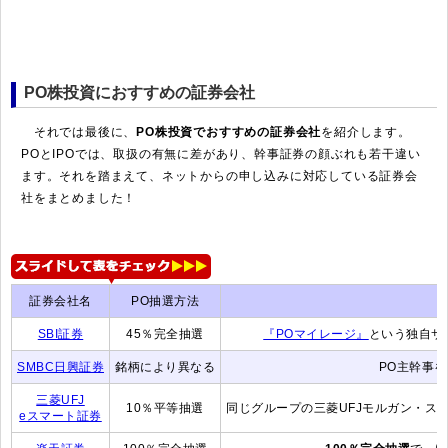
PO株投資におすすめの証券会社
それでは最後に、
PO株投資でおすすめの証券会社
を紹介します。
POとIPOでは、取扱の有無に差があり、幹事証券の顔ぶれも若干違い
ます。それを踏まえて、ネットからの申し込みに対応している証券会
社をまとめました！
証券会社名
PO抽選方法
SBI証券
45％完全抽選
『POマイレージ』
という独自サ
SMBC日興証券
銘柄により異なる
PO主幹事
三菱UFJ
10％平等抽選
同じグループの三菱UFJモルガン・ス
eスマート証券