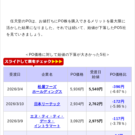
任天堂のPOは、お値打ちにPO株を購入できるメリットを最大限に
活かした結果になりました。それでは続いて、始値が下落したPO5社
を見ていきましょう。
＜PO価格に対して始値の下落が大きかった5社＞
受渡日
受渡日
企業名
PO価格
PO価格比
始値
松屋フーズ
-396円
2026/3/4
5,936円
5,540円
ホールディングス
（-6.67％）
-172円
2026/3/10
日本リーテック
2,934円
2,762円
（-5.86％）
エヌ・ティ・ティ・
-117円
2026/3/9
データ・
3,092円
2,975円
（-3.78％）
イントラマート