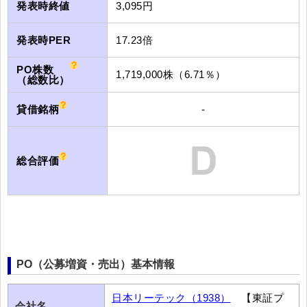
発表時終値
3,095円
発表時PER
17.23倍
PO株数
1,719,000株（6.71％）
（総数比）
貸借銘柄
-
総合評価
PO（公募増資・売出）基本情報
日本リーテック（1938）
【東証プ
会社名