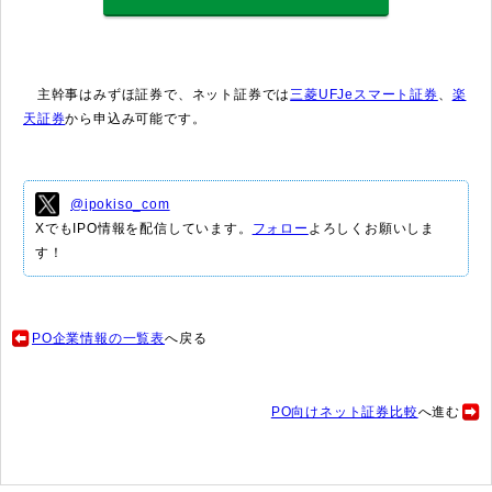
主幹事はみずほ証券で、ネット証券では
三菱UFJeスマート証券
、
楽
天証券
から申込み可能です。
@ipokiso_com
XでもIPO情報を配信しています。
フォロー
よろしくお願いしま
す！
PO企業情報の一覧表
へ戻る
PO向けネット証券比較
へ進む