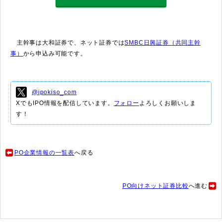
主幹事は大和証券で、ネット証券では
SMBC日興証券（共同主幹
事）
から申込み可能です。
@ipokiso_com
XでもIPO情報を配信しています。
フォロー
よろしくお願いしま
す！
PO企業情報の一覧表
へ戻る
PO向けネット証券比較
へ進む