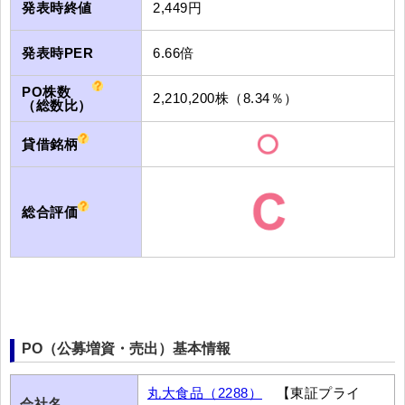
発表時終値
2,449円
発表時PER
6.66倍
PO株数
2,210,200株（8.34％）
（総数比）
貸借銘柄
総合評価
PO（公募増資・売出）基本情報
丸大食品（2288）
【東証プライ
会社名