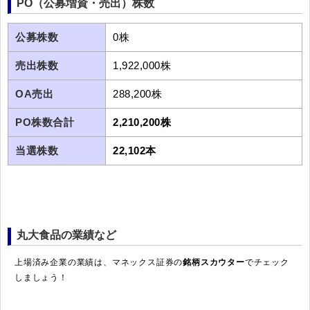
PO（公募増資・売出）株数
公募株数
0株
売出株数
1,922,000株
OA売出
288,200株
PO株数合計
2,210,200株
当選株数
22,102本
丸大食品の業績など
上場済み企業の業績は、マネックス証券の
銘柄スカウター
でチェック
しましょう！