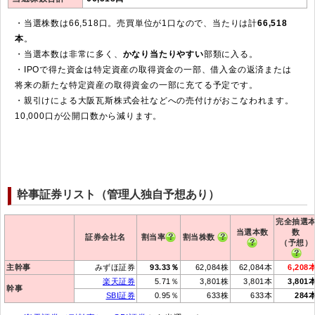
・当選株数は66,518口。売買単位が1口なので、当たりは計
66,518
本
。
・当選本数は非常に多く、
かなり当たりやすい
部類に入る。
・IPOで得た資金は特定資産の取得資金の一部、借入金の返済または
将来の新たな特定資産の取得資金の一部に充てる予定です。
・親引けによる大阪瓦斯株式会社などへの売付けがおこなわれます。
10,000口が公開口数から減ります。
幹事証券リスト（管理人独自予想あり）
完全抽選
当選本数
数
証券会社名
割当率
割当株数
（予想）
主幹事
みずほ証券
93.33％
62,084株
62,084本
6,208
楽天証券
5.71％
3,801株
3,801本
3,801
幹事
SBI証券
0.95％
633株
633本
284