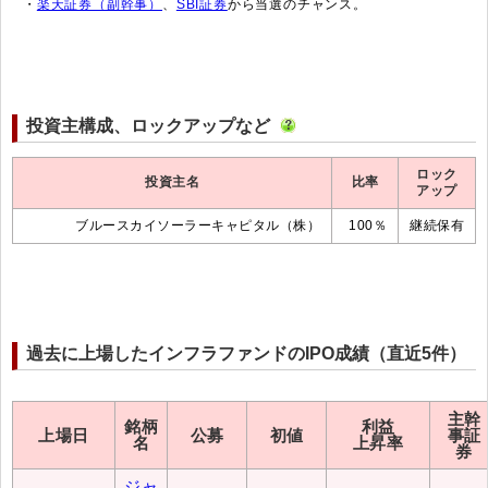
・
楽天証券（副幹事）
、
SBI証券
から当選のチャンス。
投資主構成、ロックアップなど
ロック
投資主名
比率
アップ
ブルースカイソーラーキャピタル（株）
100％
継続保有
過去に上場したインフラファンドのIPO成績（直近5件）
主幹
銘柄
利益
上場日
公募
初値
事証
名
上昇率
券
ジャ