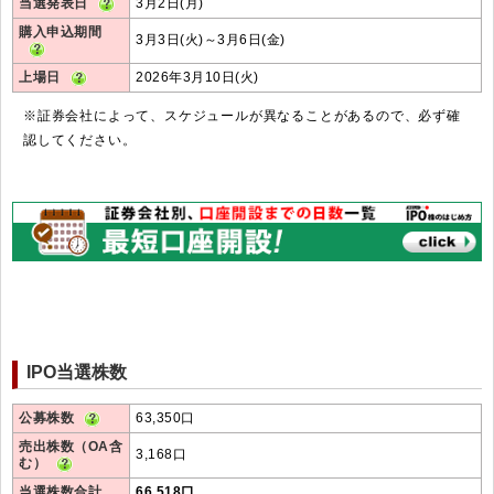
当選発表日
3月2日(月)
購入申込期間
3月3日(火)～3月6日(金)
上場日
2026年3月10日(火)
※証券会社によって、スケジュールが異なることがあるので、必ず確
認してください。
IPO当選株数
公募株数
63,350口
売出株数（OA含
3,168口
む）
当選株数合計
66,518口