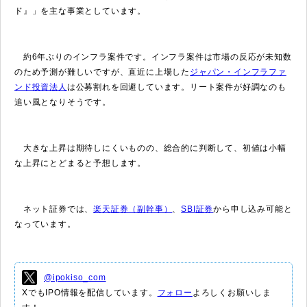
ド』」を主な事業としています。
約6年ぶりのインフラ案件です。インフラ案件は市場の反応が未知数
のため予測が難しいですが、直近に上場した
ジャパン・インフラファ
ンド投資法人
は公募割れを回避しています。リート案件が好調なのも
追い風となりそうです。
大きな上昇は期待しにくいものの、総合的に判断して、初値は小幅
な上昇にとどまると予想します。
ネット証券では、
楽天証券（副幹事）
、
SBI証券
から申し込み可能と
なっています。
@ipokiso_com
XでもIPO情報を配信しています。
フォロー
よろしくお願いしま