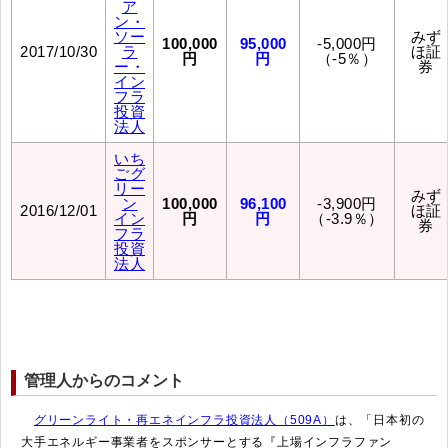
ア
ン・
ソー
みず
100,000
95,000
-5,000円
2017/10/30
ラ
ほ証
円
円
（-5％）
ー・
券
イン
フラ
投資
法人
いち
ごグ
リー
みず
ン
100,000
96,100
-3,900円
2016/12/01
ほ証
イン
円
円
（-3.9％）
券
フラ
投資
法人
管理人からのコメント
グリーンライト・再エネインフラ投資法人（509A）
は、「日本初の
大手エネルギー事業者をスポンサーとする『上場インフラファン