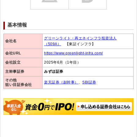
基本情報
グリーンライト・再エネインフラ投資法人
会社名
（509A）
【東証インフラ】
会社URL
https://www.greenlight-infra.com/
会社設立
2025年6月（1年目）
主幹事証券
みずほ証券
その他
楽天証券（副幹事）
、
SBI証券
狙い目証券会社