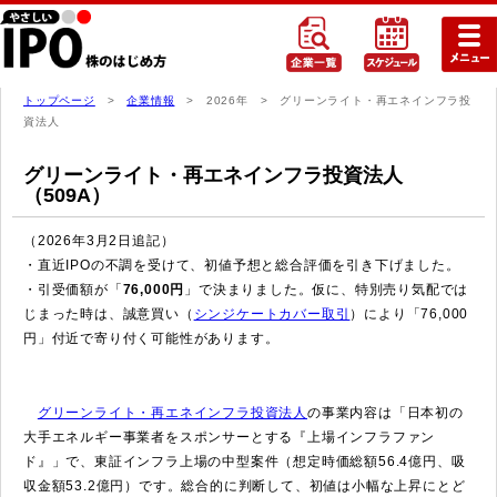
トップページ
>
企業情報
> 2026年 > グリーンライト・再エネインフラ投
資法人
グリーンライト・再エネインフラ投資法人
（509A）
（2026年3月2日追記）
・直近IPOの不調を受けて、初値予想と総合評価を引き下げました。
・引受価額が「
76,000円
」で決まりました。仮に、特別売り気配では
じまった時は、誠意買い（
シンジケートカバー取引
）により「76,000
円」付近で寄り付く可能性があります。
グリーンライト・再エネインフラ投資法人
の事業内容は「日本初の
大手エネルギー事業者をスポンサーとする『上場インフラファン
ド』」で、東証インフラ上場の中型案件（想定時価総額56.4億円、吸
収金額53.2億円）です。総合的に判断して、初値は小幅な上昇にとど