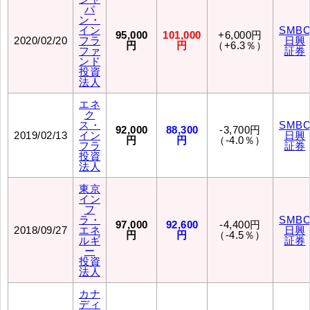
パ
ン・
イン
SMB
95,000
101,000
+6,000円
2020/02/20
フラ
日興
円
円
（+6.3％）
ファ
証券
ンド
投資
法人
エネ
ク
ス・
SMB
92,000
88,300
-3,700円
2019/02/13
イン
日興
円
円
（-4.0％）
フラ
証券
投資
法人
東京
イン
フ
ラ・
SMB
97,000
92,600
-4,400円
2018/09/27
エネ
日興
円
円
（-4.5％）
ルギ
証券
ー
投資
法人
カナ
ディ